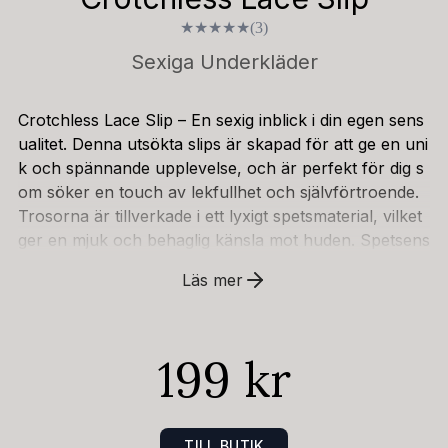
★
★
★
★
★
(3)
Sexiga Underkläder
Crotchless Lace Slip – En sexig inblick i din egen sens
ualitet. Denna utsökta slips är skapad för att ge en uni
k och spännande upplevelse, och är perfekt för dig s
om söker en touch av lekfullhet och självförtroende.
Trosorna är tillverkade i ett lyxigt spetsmaterial, vilket
ger en mjuk och behaglig känsla mot huden. Spetsens
subtila mönster bidrar till en elegant och förförisk loo
Läs mer
k, medan den lätt stretchiga passformen säkerställer
en bekväm och smygande passform under användnin
g.Designen är unik med en helt öppen gren, vilket ger
199 kr
dig full frihet och kontroll under dina mest intima stun
der. Denna konstruktion möjliggör en smidig och natu
rlig känsla, och ger dig möjlighet att utforska din egen
sensualitet utan begränsningar. En liten, elegant rosett
TILL BUTIK