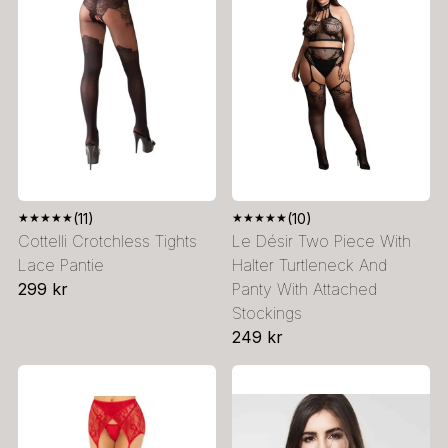
★
★
★
★
★
(11)
★
★
★
★
★
(10)
Cottelli Crotchless Tights
Le Désir Two Piece With
Lace Pantie
Halter Turtleneck And
299 kr
Panty With Attached
Stockings
249 kr