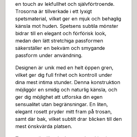
en touch av lekfullhet och självförtroende.
ed dina frågor och behov, och vi värdesätter en pers
Trosorna är tillverkade i ett lyxigt
onlig och engagerad service. Med Crotchless Lace Sli
spetsmaterial, vilket ger en mjuk och behaglig
p får du inte bara en sexig underklädesplagg, utan en
känsla mot huden. Spetsens subtila mönster
inbjudan till en värld av njutning och självförtroende.
bidrar till en elegant och förförisk look,
medan den lätt stretchiga passformen
säkerställer en bekväm och smygande
passform under användning.
Designen är unik med en helt öppen gren,
vilket ger dig full frihet och kontroll under
dina mest intima stunder. Denna konstruktion
möjliggör en smidig och naturlig känsla, och
ger dig möjlighet att utforska din egen
sensualitet utan begränsningar. En liten,
elegant rosett pryder mitt fram på trosan,
samt där bak, vilket subtilt drar blicken till den
mest önskvärda platsen.