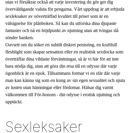
utan vi försäkrar också att varje investering du gör ger dig
överväldigande valuta för pengarna. Vårt uppdrag är att erbjuda
sexleksaker av oöverträffad kvalitet till priser som är en
välsignelse för plånboken. Så kan du utforska dina djupaste
fantasier och nå en höjdpunkt av njutning utan att tvingas slå
sönder banken.
Oavsett om du söker en subtilt diskret penisring, en kraftfull
fleshlight som skapar sensation eller en realistisk sexdocka som
överträffar dina vildaste förväntningar, så är vi här för att inte
bara stödja dig, utan att göra din resa till en odysse där varje
ögonblick är en epok. Tillsammans formar vi en sfär där varje
man kan känna sig som en kung av sin egen sexualitet och njuta
av lusten utan hämningar eller fördomar. Hälsar dig varmt
välkommen till För-honom - din odysse i erotisk njutning och
upptäckt.
Sexleksaker