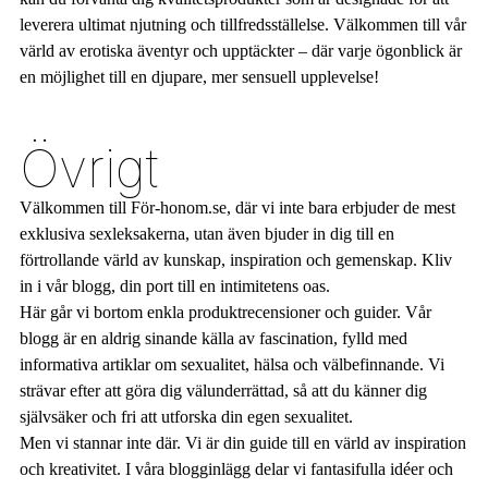
leverera ultimat njutning och tillfredsställelse. Välkommen till vår
värld av erotiska äventyr och upptäckter – där varje ögonblick är
en möjlighet till en djupare, mer sensuell upplevelse!
Övrigt
Välkommen till För-honom.se, där vi inte bara erbjuder de mest
exklusiva sexleksakerna, utan även bjuder in dig till en
förtrollande värld av kunskap, inspiration och gemenskap. Kliv
in i vår blogg, din port till en intimitetens oas.
Här går vi bortom enkla produktrecensioner och guider. Vår
blogg är en aldrig sinande källa av fascination, fylld med
informativa artiklar om sexualitet, hälsa och välbefinnande. Vi
strävar efter att göra dig välunderrättad, så att du känner dig
självsäker och fri att utforska din egen sexualitet.
Men vi stannar inte där. Vi är din guide till en värld av inspiration
och kreativitet. I våra blogginlägg delar vi fantasifulla idéer och