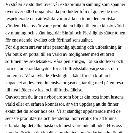
Vi strålar av stolthet över vår extraordinära samling som spänner
över över 6000 noga utvalda produkter från några av de mest
respekterade och åtråvärda varumärkena inom den erotiska
världen. Hos oss är varje produkt en biljett till en exklusiv värld
av njutning och spänning, där Sinful och Fleshlights sätter tonen
för enastående kvalitet och förfinad sensualitet.
För dig som strävar efter personlig njutning och utforskning är
vår butik en portal till en värld av möjligheter med ett brett
sortiment av sexleksaker. Våra penisringar, i olika storlekar och
former, är skräddarsydda för att tillfredsställa varje smak och
preferens. Våra hyllade Fleshlights, känt för sin kraft och
kapacitet att leverera intensiva orgasmer, tar dig med på en resa
till nya höjder av lust och tillfredsställelse.
Oavsett om du är en nybörjare som börjar din resa inom lustens
värld eller en erfaren konnässör, är vårt uppdrag att du finner
exakt det du söker hos oss. Vi är ständigt uppdaterade med de
senaste produkterna och trenderna inom erotik för att kunna
erbjuda dig det allra bästa och mest varierade utbudet. Hos oss
kan du förvänta dig kvalitetsprodukter som är designade för att