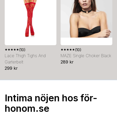
★
★
★
★
★
(10)
★
★
★
★
★
(10)
Lace Thigh Tighs And
MAZE Single Choker Black
Garterbelt
289 kr
299 kr
Intima nöjen hos för-
honom.se