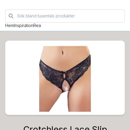
Sök
Hem
Inspiration
Rea
Crotchless Lace Slip