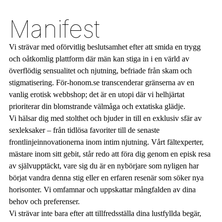
Manifest
Vi strävar med oförvitlig beslutsamhet efter att smida en trygg
och oåtkomlig plattform där män kan stiga in i en värld av
överflödig sensualitet och njutning, befriade från skam och
stigmatisering. För-honom.se transcenderar gränserna av en
vanlig erotisk webbshop; det är en utopi där vi helhjärtat
prioriterar din blomstrande välmåga och extatiska glädje.
Vi hälsar dig med stolthet och bjuder in till en exklusiv sfär av
sexleksaker – från tidlösa favoriter till de senaste
frontlinjeinnovationerna inom intim njutning. Vårt fältexperter,
mästare inom sitt gebit, står redo att föra dig genom en episk resa
av självupptäckt, vare sig du är en nybörjare som nyligen har
börjat vandra denna stig eller en erfaren resenär som söker nya
horisonter. Vi omfamnar och uppskattar mångfalden av dina
behov och preferenser.
Vi strävar inte bara efter att tillfredsställa dina lustfyllda begär,