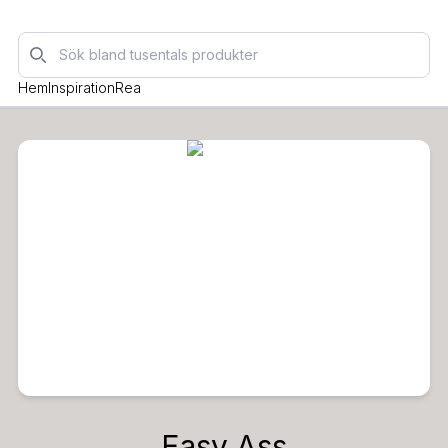
Sök
Hem
Inspiration
Rea
Easy Ass