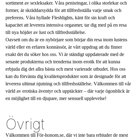
sortiment av sexleksaker. Våra penisringar, i olika storlekar och
former, är skräddarsydda för att tillfredsställa varje smak och
preferens. Våra hyllade Fleshlights, känt för sin kraft och
kapacitet att leverera intensiva orgasmer, tar dig med på en resa
till nya höjder av lust och tillfredsställelse.
Oavsett om du är en nybörjare som börjar din resa inom lustens
värld eller en erfaren konnässör, är vårt uppdrag att du finner
exakt det du söker hos oss. Vi är ständigt uppdaterade med de
senaste produkterna och trenderna inom erotik för att kunna
erbjuda dig det allra bästa och mest varierade utbudet. Hos oss
kan du förvänta dig kvalitetsprodukter som är designade för att
leverera ultimat njutning och tillfredsställelse. Välkommen till vår
värld av erotiska äventyr och upptäckter – där varje ögonblick är
en möjlighet till en djupare, mer sensuell upplevelse!
Övrigt
Välkommen till För-honom.se, där vi inte bara erbjuder de mest