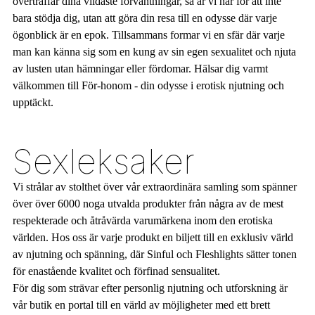
överträffar dina vildaste förväntningar, så är vi här för att inte
bara stödja dig, utan att göra din resa till en odysse där varje
ögonblick är en epok. Tillsammans formar vi en sfär där varje
man kan känna sig som en kung av sin egen sexualitet och njuta
av lusten utan hämningar eller fördomar. Hälsar dig varmt
välkommen till För-honom - din odysse i erotisk njutning och
upptäckt.
Sexleksaker
Vi strålar av stolthet över vår extraordinära samling som spänner
över över 6000 noga utvalda produkter från några av de mest
respekterade och åtråvärda varumärkena inom den erotiska
världen. Hos oss är varje produkt en biljett till en exklusiv värld
av njutning och spänning, där Sinful och Fleshlights sätter tonen
för enastående kvalitet och förfinad sensualitet.
För dig som strävar efter personlig njutning och utforskning är
vår butik en portal till en värld av möjligheter med ett brett