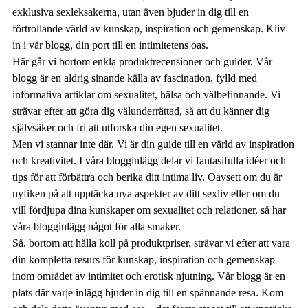
exklusiva sexleksakerna, utan även bjuder in dig till en
förtrollande värld av kunskap, inspiration och gemenskap. Kliv
in i vår blogg, din port till en intimitetens oas.
Här går vi bortom enkla produktrecensioner och guider. Vår
blogg är en aldrig sinande källa av fascination, fylld med
informativa artiklar om sexualitet, hälsa och välbefinnande. Vi
strävar efter att göra dig välunderrättad, så att du känner dig
självsäker och fri att utforska din egen sexualitet.
Men vi stannar inte där. Vi är din guide till en värld av inspiration
och kreativitet. I våra blogginlägg delar vi fantasifulla idéer och
tips för att förbättra och berika ditt intima liv. Oavsett om du är
nyfiken på att upptäcka nya aspekter av ditt sexliv eller om du
vill fördjupa dina kunskaper om sexualitet och relationer, så har
våra blogginlägg något för alla smaker.
Så, bortom att hålla koll på produktpriser, strävar vi efter att vara
din kompletta resurs för kunskap, inspiration och gemenskap
inom området av intimitet och erotisk njutning. Vår blogg är en
plats där varje inlägg bjuder in dig till en spännande resa. Kom