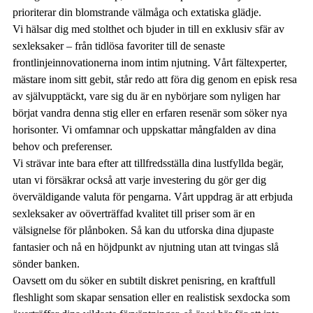
prioriterar din blomstrande välmåga och extatiska glädje.
Vi hälsar dig med stolthet och bjuder in till en exklusiv sfär av
sexleksaker – från tidlösa favoriter till de senaste
frontlinjeinnovationerna inom intim njutning. Vårt fältexperter,
mästare inom sitt gebit, står redo att föra dig genom en episk resa
av självupptäckt, vare sig du är en nybörjare som nyligen har
börjat vandra denna stig eller en erfaren resenär som söker nya
horisonter. Vi omfamnar och uppskattar mångfalden av dina
behov och preferenser.
Vi strävar inte bara efter att tillfredsställa dina lustfyllda begär,
utan vi försäkrar också att varje investering du gör ger dig
överväldigande valuta för pengarna. Vårt uppdrag är att erbjuda
sexleksaker av oöverträffad kvalitet till priser som är en
välsignelse för plånboken. Så kan du utforska dina djupaste
fantasier och nå en höjdpunkt av njutning utan att tvingas slå
sönder banken.
Oavsett om du söker en subtilt diskret penisring, en kraftfull
fleshlight som skapar sensation eller en realistisk sexdocka som