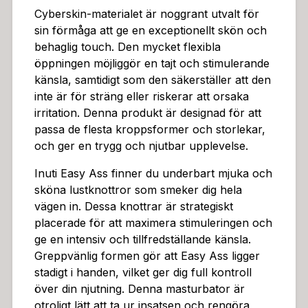
asy Ass ett perfekt val för dig som söker en högkvalit
Cyberskin-materialet är noggrant utvalt för
ativ och pålitlig anus-masturbator. Denna produkt är
sin förmåga att ge en exceptionellt skön och
en investering i din egen njutning och välbefinnande.
behaglig touch. Den mycket flexibla
öppningen möjliggör en tajt och stimulerande
känsla, samtidigt som den säkerställer att den
inte är för sträng eller riskerar att orsaka
irritation. Denna produkt är designad för att
passa de flesta kroppsformer och storlekar,
och ger en trygg och njutbar upplevelse.
Inuti Easy Ass finner du underbart mjuka och
sköna lustknottror som smeker dig hela
vägen in. Dessa knottrar är strategiskt
placerade för att maximera stimuleringen och
ge en intensiv och tillfredställande känsla.
Greppvänlig formen gör att Easy Ass ligger
stadigt i handen, vilket ger dig full kontroll
över din njutning. Denna masturbator är
otroligt lätt att ta ur insatsen och rengöra,