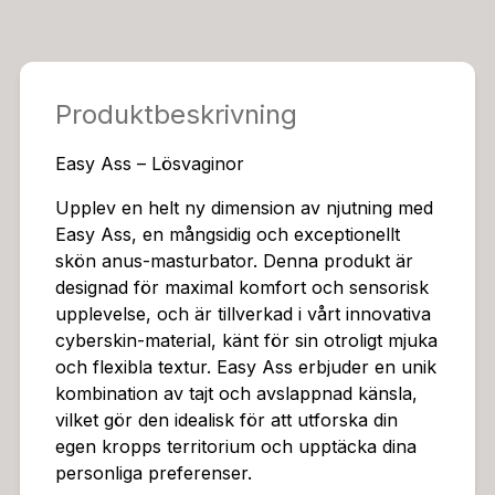
a kroppsformer och storlekar, och ger en trygg och
njutbar upplevelse.Inuti Easy Ass finner du underbart
mjuka och sköna lustknottror som smeker dig hela vä
gen in. Dessa knottrar är strategiskt placerade för att
Produktbeskrivning
maximera stimuleringen och ge en intensiv och tillfred
ställande känsla. Greppvänlig formen gör att Easy Ass
Easy Ass – Lösvaginor
ligger stadigt i handen, vilket ger dig full kontroll över
din njutning. Denna masturbator är otroligt lätt att ta u
Upplev en helt ny dimension av njutning med
r insatsen och rengöra, vilket säkerställer en hygienis
Easy Ass, en mångsidig och exceptionellt
k och problemfri användning.För att komplettera din
skön anus-masturbator. Denna produkt är
njutning ingår en portion glidmedel med din Easy Ass,
designad för maximal komfort och sensorisk
vilket ytterligare ökar smidigheten och minskar friktion
upplevelse, och är tillverkad i vårt innovativa
en. Glidmedlet är speciellt utvalt för att maximera käns
cyberskin-material, känt för sin otroligt mjuka
lan och ge en extra dimension av njutning.Easy Ass är
och flexibla textur. Easy Ass erbjuder en unik
en prisvärd och underbart skön leksak som du inte vil
kombination av tajt och avslappnad känsla,
l vara utan. Den är designad för att ge dig en exceptio
vilket gör den idealisk för att utforska din
nellt njutbar och spännande upplevelse, och är perfe
egen kropps territorium och upptäcka dina
kt för att utforska dina egna önskningar och fantasier.
personliga preferenser.
Med sin lätta rengöring och diskreta förpackning är E