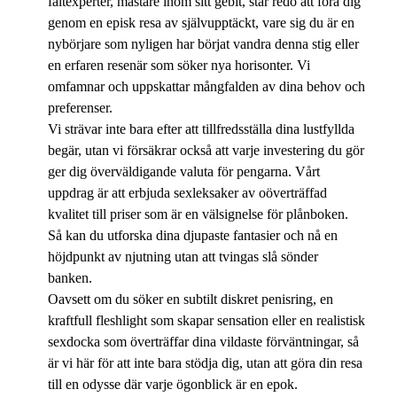
fältexperter, mästare inom sitt gebit, står redo att föra dig
genom en episk resa av självupptäckt, vare sig du är en
nybörjare som nyligen har börjat vandra denna stig eller
en erfaren resenär som söker nya horisonter. Vi
omfamnar och uppskattar mångfalden av dina behov och
preferenser.
Vi strävar inte bara efter att tillfredsställa dina lustfyllda
begär, utan vi försäkrar också att varje investering du gör
ger dig överväldigande valuta för pengarna. Vårt
uppdrag är att erbjuda sexleksaker av oöverträffad
kvalitet till priser som är en välsignelse för plånboken.
Så kan du utforska dina djupaste fantasier och nå en
höjdpunkt av njutning utan att tvingas slå sönder
banken.
Oavsett om du söker en subtilt diskret penisring, en
kraftfull fleshlight som skapar sensation eller en realistisk
sexdocka som överträffar dina vildaste förväntningar, så
är vi här för att inte bara stödja dig, utan att göra din resa
till en odysse där varje ögonblick är en epok.