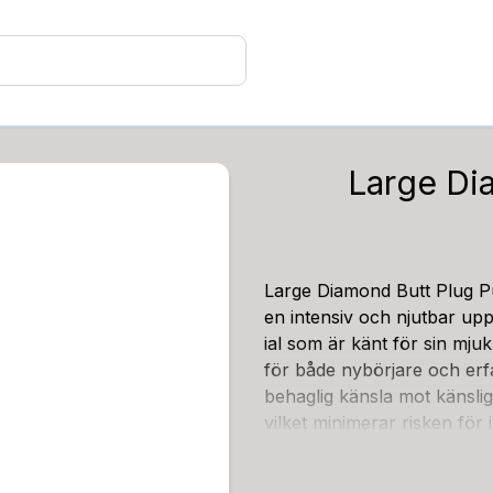
Large Di
Large Diamond Butt Plug Pu
en intensiv och njutbar uppl
ial som är känt för sin mjuk
för både nybörjare och erf
behaglig känsla mot känslig
vilket minimerar risken fö
som gör den enkel att sätta 
ntensifiera känslorna. Den