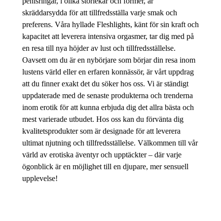
penisringar, i olika storlekar och former, är
skräddarsydda för att tillfredsställa varje smak och
preferens. Våra hyllade Fleshlights, känt för sin kraft och
kapacitet att leverera intensiva orgasmer, tar dig med på
en resa till nya höjder av lust och tillfredsställelse.
Oavsett om du är en nybörjare som börjar din resa inom
lustens värld eller en erfaren konnässör, är vårt uppdrag
att du finner exakt det du söker hos oss. Vi är ständigt
uppdaterade med de senaste produkterna och trenderna
inom erotik för att kunna erbjuda dig det allra bästa och
mest varierade utbudet. Hos oss kan du förvänta dig
kvalitetsprodukter som är designade för att leverera
ultimat njutning och tillfredsställelse. Välkommen till vår
värld av erotiska äventyr och upptäckter – där varje
ögonblick är en möjlighet till en djupare, mer sensuell
upplevelse!