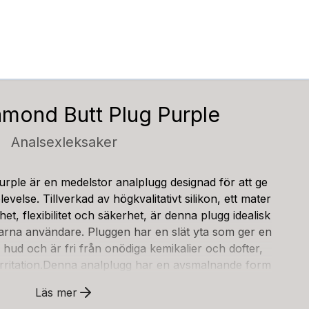
amond Butt Plug Purple
Analsexleksaker
rple är en medelstor analplugg designad för att ge
evelse. Tillverkad av högkvalitativt silikon, ett mater
het, flexibilitet och säkerhet, är denna plugg idealisk
arna användare. Pluggen har en slät yta som ger en
 hud och är fri från onödiga kemikalier och dofter,
r irritation.Denna analplugg har en avsmalnande form
in och ger en gradvis ökning av trycket, vilket kan i
Läs mer
 har en omkrets på cirka 9,5 cm och en diameter på