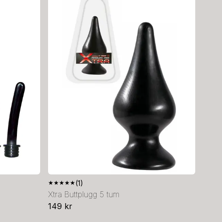
★
★
★
★
★
(1)
Xtra Buttplugg 5 tum
149 kr