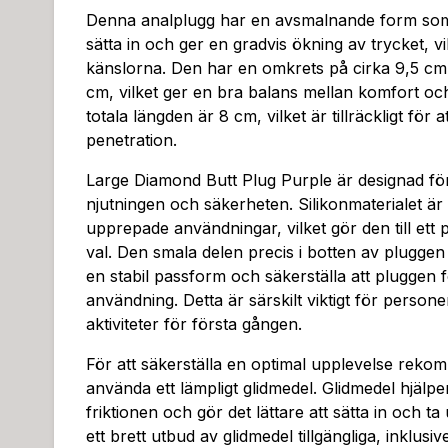
Denna analplugg har en avsmalnande form som 
sätta in och ger en gradvis ökning av trycket, vil
känslorna. Den har en omkrets på cirka 9,5 cm
cm, vilket ger en bra balans mellan komfort oc
totala längden är 8 cm, vilket är tillräckligt för 
penetration.
Large Diamond Butt Plug Purple är designad fö
njutningen och säkerheten. Silikonmaterialet är l
upprepade användningar, vilket gör den till ett p
val. Den smala delen precis i botten av pluggen
en stabil passform och säkerställa att pluggen f
användning. Detta är särskilt viktigt för person
aktiviteter för första gången.
För att säkerställa en optimal upplevelse reko
använda ett lämpligt glidmedel. Glidmedel hjälper 
friktionen och gör det lättare att sätta in och ta
ett brett utbud av glidmedel tillgängliga, inklusi