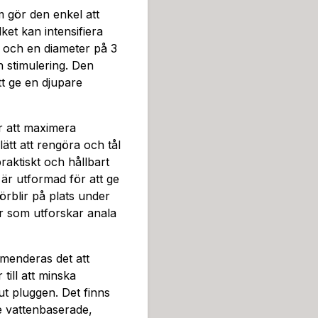
gör den enkel att
ket kan intensifiera
 och en diameter på 3
h stimulering. Den
att ge en djupare
r att maximera
ätt att rengöra och tål
raktiskt och hållbart
 är utformad för att ge
örblir på plats under
er som utforskar anala
mmenderas det att
till att minska
 ut pluggen. Det finns
ve vattenbaserade,