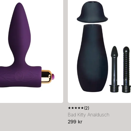
★
★
★
★
★
(2)
Bad Kitty Analdusch
299 kr