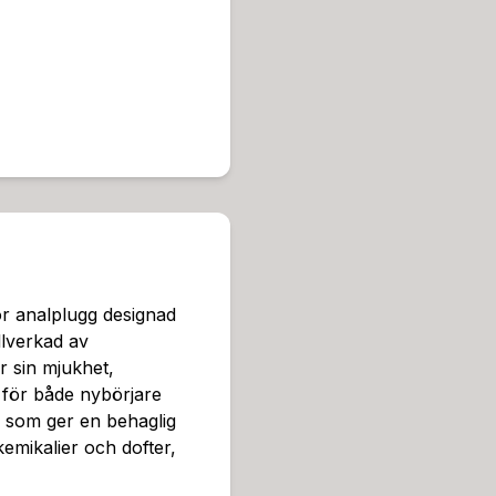
3 cm, vilket ger en bra bal
en är 8 cm, vilket är tillrä
Butt Plug Purple är designa
onmaterialet är lätt att re
till ett praktiskt och hållb
utformad för att ge en stab
ats under användning. Detta
a aktiviteter för första gå
menderas det att använda ett
friktionen och gör det lättar
bud av glidmedel tillgängli
aksatta alternativ.Rengörin
r analplugg designad
ner och hålla den i gott sk
llverkad av
ggrant med en lämplig rengö
ör sin mjukhet,
elt innan du förvarar den.
k för både nybörjare
dukt som kan användas för 
a som ger en behaglig
olika anala aktiviteter. Me
kemikalier och dofter,
är den ett utmärkt val för 