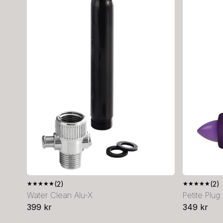
★
★
★
★
★
(2)
★
★
★
★
★
(2)
Water Clean Alu-X
Petite Plug
399 kr
349 kr