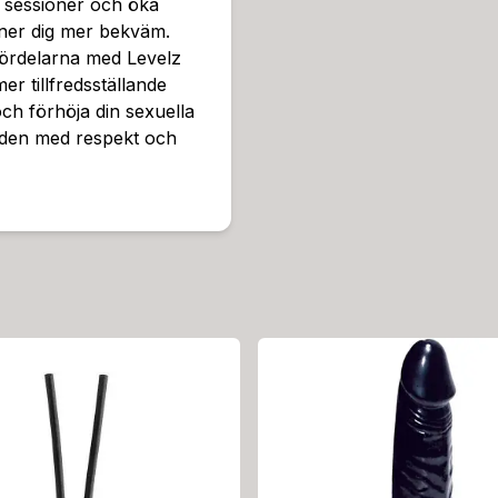
 sessioner och öka
nner dig mer bekväm.
fördelarna med Levelz
 tillfredsställande
och förhöja din sexuella
 den med respekt och