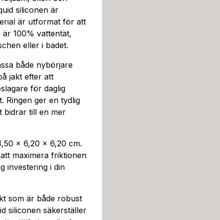
etchkänsla.Denna medium-st
uid siliconen är
äker liquid silicone, vilket
rial är utformat för att
under längre sessioner. Liqu
 är 100% vattentät,
ingens material är utformat
chen eller i badet.
gen är 100% vattentät, vil
assa både nybörjare
ler i badet.Levelz Cock Ri
 jakt efter att
och mer erfarna användare. 
jeslagare för daglig
änser eller vill ha en pålitl
t. Ringen ger en tydlig
som passar din takt. Ringen
 bidrar till en mer
ghet, vilket bidrar till en m
en diameter på 6,2 cm och
medel är vattenbaserat för
1,50 × 6,20 × 6,20 cm.
ring är en mångsidig invest
att maximera friktionen
elz Cock Ring Medium får
 investering i din
t din hud. Den extra mjuka 
ssform, medan 100% vattent
Denna ring är inte bara ett 
kt som är både robust
rtroende och din sexuella u
 siliconen säkerställer