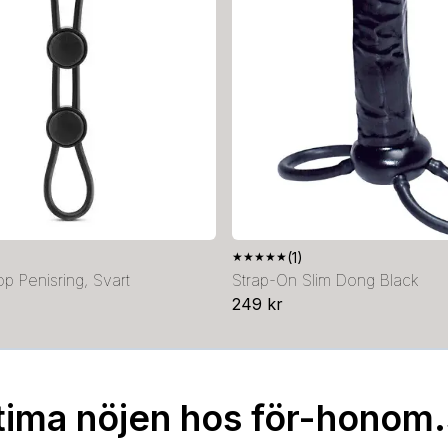
★
★
★
★
★
(1)
p Penisring, Svart
Strap-On Slim Dong Black
249 kr
tima nöjen hos för-honom