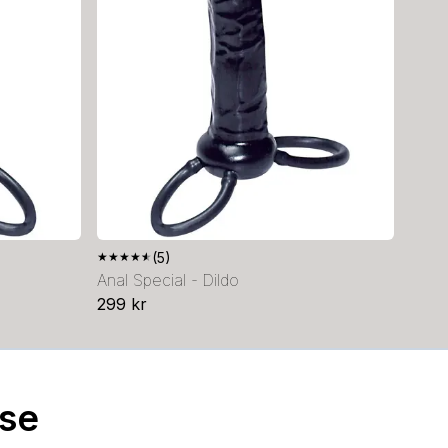
★
★
★
★
★
(5)
Anal Special - Dildo
299 kr
.se