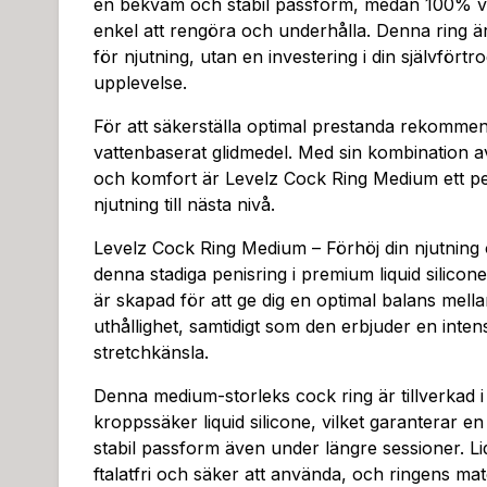
en bekväm och stabil passform, medan 100% va
enkel att rengöra och underhålla. Denna ring är
för njutning, utan en investering i din självfört
upplevelse.
För att säkerställa optimal prestanda rekomme
vattenbaserat glidmedel. Med sin kombination av s
och komfort är Levelz Cock Ring Medium ett perf
njutning till nästa nivå.
Levelz Cock Ring Medium – Förhöj din njutning
denna stadiga penisring i premium liquid silico
är skapad för att ge dig en optimal balans mell
uthållighet, samtidigt som den erbjuder en intens
stretchkänsla.
Denna medium-storleks cock ring är tillverkad i
kroppssäker liquid silicone, vilket garanterar e
stabil passform även under längre sessioner. Liq
ftalatfri och säker att använda, och ringens mate