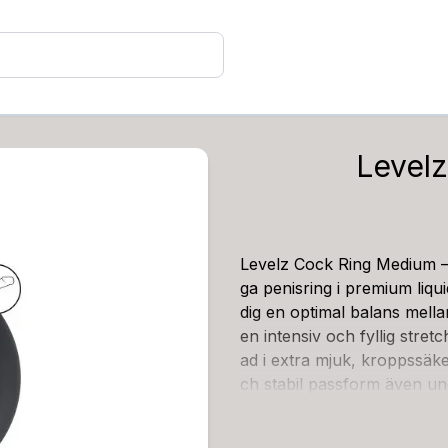
Level
Levelz Cock Ring Medium – 
ga penisring i premium liqu
dig en optimal balans mella
en intensiv och fyllig stre
ad i extra mjuk, kroppssäker
ch stabil passform även unde
säker att använda, och ring
och en stabil kontakt. Ring