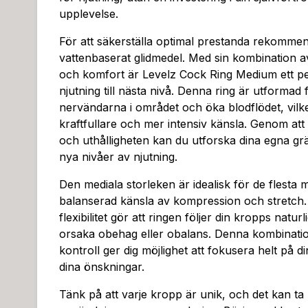
upplevelse.
För att säkerställa optimal prestanda rekomme
vattenbaserat glidmedel. Med sin kombination av s
och komfort är Levelz Cock Ring Medium ett perf
njutning till nästa nivå. Denna ring är utformad f
nervändarna i området och öka blodflödet, vilket
kraftfullare och mer intensiv känsla. Genom att
och uthålligheten kan du utforska dina egna g
nya nivåer av njutning.
Den mediala storleken är idealisk för de flesta
balanserad känsla av kompression och stretch. 
flexibilitet gör att ringen följer din kropps naturl
orsaka obehag eller obalans. Denna kombinati
kontroll ger dig möjlighet att fokusera helt på d
dina önskningar.
Tänk på att varje kropp är unik, och det kan ta lit