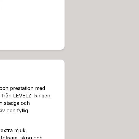
ändning under duschen elle
att passa både nybörjare o
efter att utforska dina gränse
ing, finns det en Levelz som
både stadga och uthållighet, 
upplevelse.Ringen har en d
m. Rekommenderat glidmedel
njutningen. Denna cock ring
h välbefinnande.Med Level
robust och skonsam mot din 
en bekväm och stabil pass
rengöra och underhålla. Den
 och prestation med
en investering i din självfö
ne från LEVELZ. Ringen
lla optimal prestanda reko
an stadga och
d sin kombination av stabil
iv och fyllig
dium ett perfekt val för att
m – Förhöj din njutning och
quid silicone från LEVELZ. 
 extra mjuk,
llan stadga och uthållighet,
n följsam, skön och