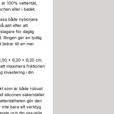
 är 100% vattentät,
chen eller i badet.
assa både nybörjare
 jakt efter att
jeslagare för daglig
t. Ringen ger en tydlig
 bidrar till en mer
1,50 × 6,20 × 6,20 cm.
att maximera friktionen
 investering i din
kt som är både robust
 siliconen säkerställer
ttentätheten gör den
 inte bara ett verktyg
roende och din sexuella