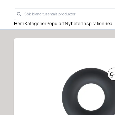
Sök
Hem
Kategorier
Populärt
Nyheter
Inspiration
Rea