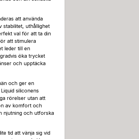
nderas att använda
tabilitet, uthållighet
ekt val för att ta din
ör att stimulera
 leder till en
 gradvis öka trycket
ränser och upptäcka
 män och ger en
Liquid siliconens
iga rörelser utan att
on av komfort och
in njutning och utforska
e tid att vänja sig vid