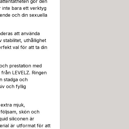
mmenderas att använda vatt
ttentätheten gör den
itet, uthållighet och komfo
 inte bara ett verktyg
ta din njutning till nästa n
roende och din sexuella
rna i området och öka blodfl
v känsla. Genom att gradvis
nderas att använda
egna gränser och upptäcka 
tabilitet, uthållighet
ealisk för de flesta män o
ekt val för att ta din
tch. Liquid siliconens flexib
r utan att orsaka obehag e
ntroll ger dig möjlighet att
 och prestation med
ningar.Tänk på att varje krop
ne från LEVELZ. Ringen
vändningen av en cock ring
an stadga och
ch trycket efterhand som d
iv och fyllig
mod kan du maximera förd
n djupare och mer tillfredss
ska och förhöja din sexuel
 extra mjuk,
n med respekt och försiktig
n följsam, skön och
uid siliconen är
rial är utformat för att