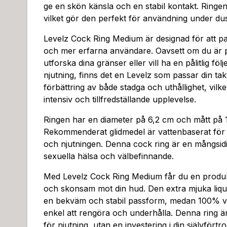
ge en skön känsla och en stabil kontakt. Ringen
vilket gör den perfekt för användning under dus
Levelz Cock Ring Medium är designad för att p
och mer erfarna användare. Oavsett om du är på
utforska dina gränser eller vill ha en pålitlig föl
njutning, finns det en Levelz som passar din tak
förbättring av både stadga och uthållighet, vilket
intensiv och tillfredställande upplevelse.
Ringen har en diameter på 6,2 cm och mått på 
Rekommenderat glidmedel är vattenbaserat för 
och njutningen. Denna cock ring är en mångsidig
sexuella hälsa och välbefinnande.
Med Levelz Cock Ring Medium får du en produ
och skonsam mot din hud. Den extra mjuka liquid
en bekväm och stabil passform, medan 100% va
enkel att rengöra och underhålla. Denna ring är
för njutning, utan en investering i din självfört