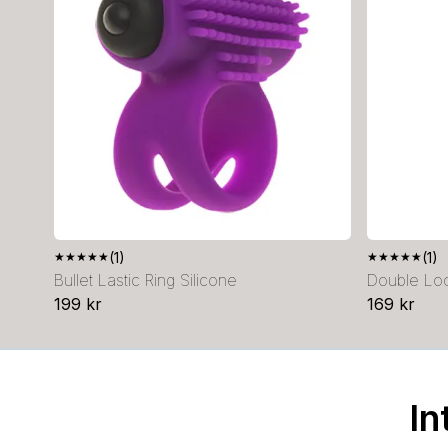
★
★
★
★
★
(1)
★
★
★
★
★
(1)
Bullet Lastic Ring Silicone
Double Loo
199 kr
169 kr
In