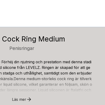
z Cock Ring Medium
Penisringar
Förhöj din njutning och prestation med denna stadi
id silicone från LEVELZ. Ringen är skapad för att ge
n stadga och uthållighet, samtidigt som den erbjuder
tchkänsla.Denna medium-storleks cock ring är tillverk
 liquid silicone, vilket garanterar en följsam, skön o
r längre sessioner. Liquid siliconen är ftalatfri och
ens material är utformat för att ge en skön känsla
Läs mer
en är 100% vattentät, vilket gör den perfekt för anv