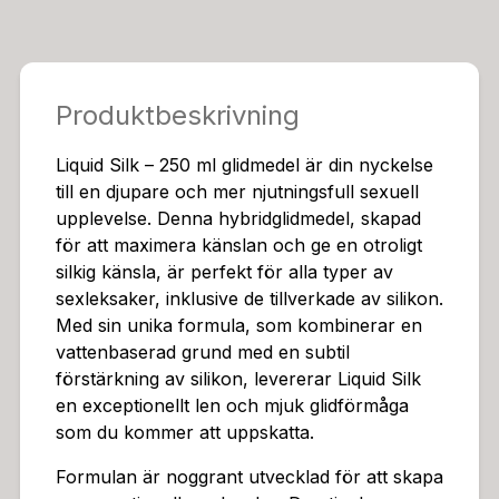
lätt att tvätta bort, vilket gör rengöringen enkel och s
midig efter användning, och säkerställer optimal hygie
n.Det som verkligen skiljer Liquid Silk från andra glidm
edel är dess långvariga effekt. Tack vare den unika fo
Produktbeskrivning
rmulan kan du njuta av en intensiv och njutbar upplev
else utan att behöva applicera mer och mer glidmede
Liquid Silk – 250 ml glidmedel är din nyckelse
l. Denna långvariga glidförmåga är särskilt populär bla
till en djupare och mer njutningsfull sexuell
nd män, som ofta beskriver den som det absolut bäst
upplevelse. Denna hybridglidmedel, skapad
a glidmedlet för lösvaginor – en känsla som är svår att
för att maximera känslan och ge en otroligt
motstå. Liquid Silk är inte bara effektivt, det är en inve
silkig känsla, är perfekt för alla typer av
stering i din intimitet.Säkerheten är högsta prioritet. Liq
sexleksaker, inklusive de tillverkade av silikon.
uid Silk är fri från parabener och alkohol, vilket gör d
Med sin unika formula, som kombinerar en
en skonsam mot din intima hud och minimerar risken
vattenbaserad grund med en subtil
för irritation. Dessutom är den kompatibel med kondo
förstärkning av silikon, levererar Liquid Silk
mer, vilket garanterar maximal säkerhet och njutning
en exceptionellt len och mjuk glidförmåga
under alla sexuella aktiviteter. Denna kompatibilitet gö
som du kommer att uppskatta.
r Liquid Silk till ett säkert och pålitligt val för alla som s
öker en förbättrad sexuell upplevelse.För att säkerstä
Formulan är noggrant utvecklad för att skapa
lla optimal hygien och njutning rekommenderas det att