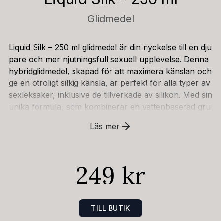
Glidmedel
Liquid Silk – 250 ml glidmedel är din nyckelse till en dju
pare och mer njutningsfull sexuell upplevelse. Denna
hybridglidmedel, skapad för att maximera känslan och
ge en otroligt silkig känsla, är perfekt för alla typer av
sexleksaker, inklusive de tillverkade av silikon. Med sin
unika formula, som kombinerar en vattenbaserad gru
nd med en subtil förstärkning av silikon, levererar Liq
Läs mer
uid Silk en exceptionellt len och mjuk glidförmåga so
m du kommer att uppskatta.Formulan är noggrant utv
ecklad för att skapa en sensationell upplevelse. Den tj
249 kr
ocka, genomskinliga vita konsistensen liknar ett delika
t balsam och ger en lyxig och sensorisk upplevelse m
ot din hud. Denna unika textur är inte bara vacker att
se på, utan bidrar också till den otroligt behagliga kän
TILL BUTIK
slan under samlag. Liquid Silk är designad för att vara