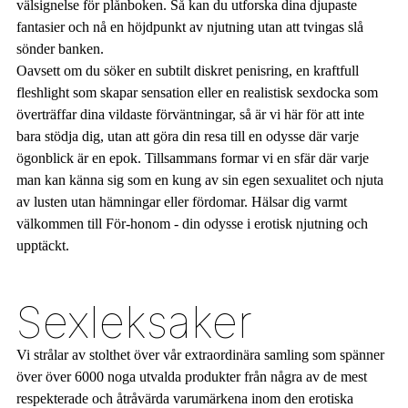
välsignelse för plånboken. Så kan du utforska dina djupaste
fantasier och nå en höjdpunkt av njutning utan att tvingas slå
sönder banken.
Oavsett om du söker en subtilt diskret penisring, en kraftfull
fleshlight som skapar sensation eller en realistisk sexdocka som
överträffar dina vildaste förväntningar, så är vi här för att inte
bara stödja dig, utan att göra din resa till en odysse där varje
ögonblick är en epok. Tillsammans formar vi en sfär där varje
man kan känna sig som en kung av sin egen sexualitet och njuta
av lusten utan hämningar eller fördomar. Hälsar dig varmt
välkommen till För-honom - din odysse i erotisk njutning och
upptäckt.
Sexleksaker
Vi strålar av stolthet över vår extraordinära samling som spänner
över över 6000 noga utvalda produkter från några av de mest
respekterade och åtråvärda varumärkena inom den erotiska