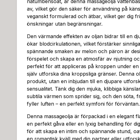
natumbensoat, är denna massageolja vattenbaser
av, vilket gör den säker för användning på käns
veganskt formulerad och ätbar, vilket ger dig fr
önskningar utan begränsningar.
Den värmande effekten av oljan bidrar till en d
ökar blodcirkulationen, vilket förstärker sinnlig
spännande smaken av melon och päron är desig
förspelet och skapa en atmosfär av njutning oc
perfekt för att appliceras på kroppen under en 
själv utforska dina kroppsliga gränser. Denna ol
produkt, utan en inbjudan till en djupare utfors
sensualitet. Tänk dig den mjuka, klibbiga känsl
subtila värmen som sprider sig, och den söta, f
fyller luften – en perfekt symfoni för förväntan.
Denna massageolja är förpackad i en elegant flas
en perfekt gåva eller en lyxig behandling för dig 
för att skapa en intim och spännande stund, oa
en romantisk kväll med din partner eller utforsk