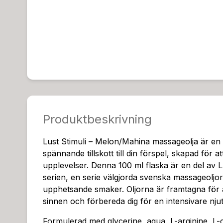
Produktbeskrivning
Lust Stimuli – Melon/Mahina massageolja är e
spännande tillskott till din förspel, skapad för at
upplevelser. Denna 100 ml flaska är en del av 
serien, en serie välgjorda svenska massageoljo
upphetsande smaker. Oljorna är framtagna för a
sinnen och förbereda dig för en intensivare njut
Formulerad med glycerine, aqua, L-arginine, L-c