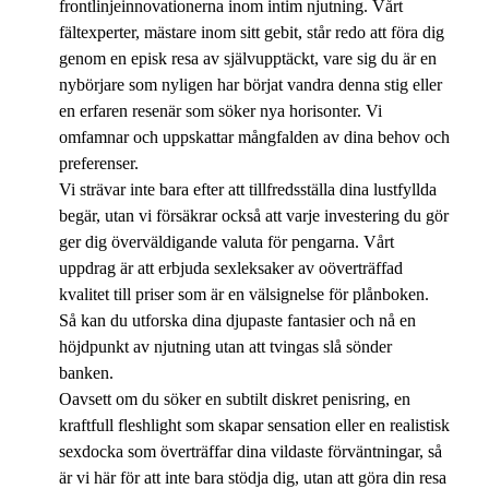
frontlinjeinnovationerna inom intim njutning. Vårt
fältexperter, mästare inom sitt gebit, står redo att föra dig
genom en episk resa av självupptäckt, vare sig du är en
nybörjare som nyligen har börjat vandra denna stig eller
en erfaren resenär som söker nya horisonter. Vi
omfamnar och uppskattar mångfalden av dina behov och
preferenser.
Vi strävar inte bara efter att tillfredsställa dina lustfyllda
begär, utan vi försäkrar också att varje investering du gör
ger dig överväldigande valuta för pengarna. Vårt
uppdrag är att erbjuda sexleksaker av oöverträffad
kvalitet till priser som är en välsignelse för plånboken.
Så kan du utforska dina djupaste fantasier och nå en
höjdpunkt av njutning utan att tvingas slå sönder
banken.
Oavsett om du söker en subtilt diskret penisring, en
kraftfull fleshlight som skapar sensation eller en realistisk
sexdocka som överträffar dina vildaste förväntningar, så
är vi här för att inte bara stödja dig, utan att göra din resa