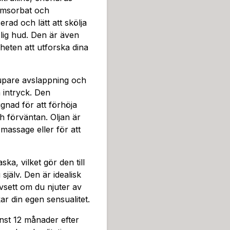
ch upphetsande smaker. Olj
iumsorbat och
förbereda dig för en intens
ad och lätt att skölja
nine, L-citrulline, chondru
lig hud. Den är även
rbat och natumbensoat, är 
iheten att utforska dina
av, vilket gör den säker fö
ormulerad och ätbar, vilket
jupare avslappning och
egränsningar.Den värmande e
a intryck. Den
och ökar blodcirkulationen,
nad för att förhöja
maken av melon och päron ä
h förväntan. Oljan är
atmosfär av njutning och fö
massage eller för att
pen under en massage eller 
na olja är inte bara en prod
din egen sensualitet. Tänk 
ka, vilket gör den till
la värmen som sprider sig, 
själv. Den är idealisk
perfekt symfoni för förvän
vsett om du njuter av
ska, vilket gör den till en p
ar din egen sensualitet.
n är idealisk för att skapa
av en romantisk kväll med d
nst 12 månader efter