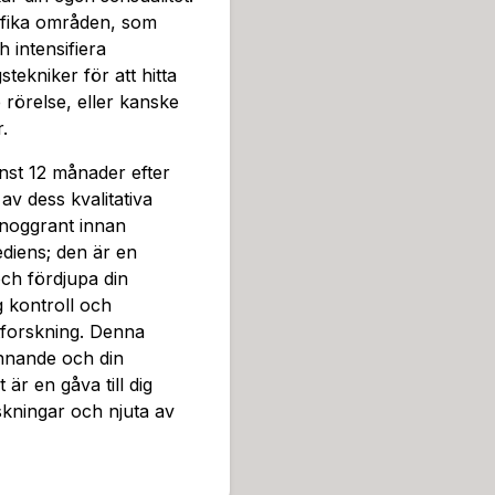
ifika områden, som
h intensifiera
tekniker för att hitta
 rörelse, eller kanske
.
nst 12 månader efter
 av dess kvalitativa
 noggrant innan
diens; den är en
och fördjupa din
g kontroll och
utforskning. Denna
innande och din
 är en gåva till dig
skningar och njuta av