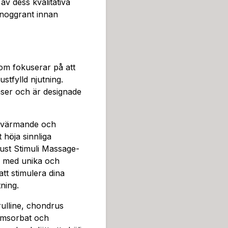
na olja kan användas för at
 av dess kvalitativa
ygg, för att öka känslighet
 noggrant innan
ka appliceringstekniker för 
ande rörelse, eller kanske
barheten för Lust Stimuli 
ket garanterar att du får ful
som fokuserar på att
appliceringsområdet noggr
stfylld njutning.
ingrediens; den är en nyckel
nser och är designade
pa din njutning. Denna prod
nya möjligheter till intimit
stering i din egen välbefinn
n värmande och
a produkt är en gåva till d
t höja sinnliga
ngar och njuta av varje ögo
Lust Stimuli Massage-
r med unika och
tt stimulera dina
ning.
rulline, chondrus
iumsorbat och