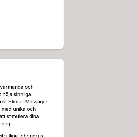
är även veganskt formulerad
önskningar utan begränsning
upare avslappning och ökar 
k. Den spännande smaken a
pelet och skapa en atmosfär
appliceras på kroppen unde
sliga gränser.Denna massage
n till en perfekt gåva eller 
tt skapa en intim och spän
väll med din partner eller 
Stimuli Massageolja är mins
u får full nytta av dess kva
n värmande och
t noggrant innan användni
t höja sinnliga
är en del av en serie som f
Lust Stimuli Massage-
pa en mer lustfylld njutnin
r med unika och
och är designade för att v
tt stimulera dina
elon/Mahina massageolja är
ning.
l, skapad för att höja sinn
t Stimuli Massage-serien, 
itrulline, chondrus