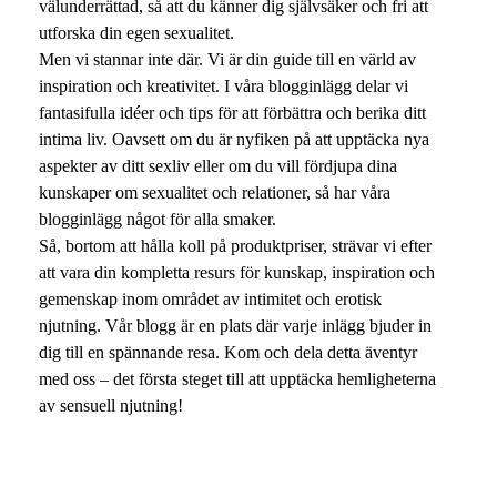
välunderrättad, så att du känner dig självsäker och fri att
utforska din egen sexualitet.
Men vi stannar inte där. Vi är din guide till en värld av
inspiration och kreativitet. I våra blogginlägg delar vi
fantasifulla idéer och tips för att förbättra och berika ditt
intima liv. Oavsett om du är nyfiken på att upptäcka nya
aspekter av ditt sexliv eller om du vill fördjupa dina
kunskaper om sexualitet och relationer, så har våra
blogginlägg något för alla smaker.
Så, bortom att hålla koll på produktpriser, strävar vi efter
att vara din kompletta resurs för kunskap, inspiration och
gemenskap inom området av intimitet och erotisk
njutning. Vår blogg är en plats där varje inlägg bjuder in
dig till en spännande resa. Kom och dela detta äventyr
med oss – det första steget till att upptäcka hemligheterna
av sensuell njutning!