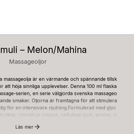
imuli – Melon/Mahina
Massageoljor
a massageolja är en värmande och spännande tillsk
 för att höja sinnliga upplevelser. Denna 100 ml flaska
Massage-serien, en serie välgjorda svenska massageo
ande smaker. Oljorna är framtagna för att stimulera
dig för en intensivare njutning.Formulerad med glyc
itrulline, chondrus crispus, cellulose gum, aroma, ci
h natumbensoat, är denna massageolja vattenbasera
Läs mer
lket gör den säker för användning på känslig hud. Den