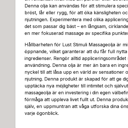
Denna olja kan användas för att stimulera spec
bröst, lår eller rygg, för att öka känsligheten oc
njutningen. Experimentera med olika applicerings
det som passar dig bäst – en långsam, cirklande
en mer fokuserad massage av specifika punkter
Hållbarheten för Lust Stimuli Massageolja är mi
öppnande, vilket garanterar att du får full nytta
ingredienser. Rengör alltid appliceringsområdet
användning. Denna olja är mer än bara en ingre
nyckel till att låsa upp en värld av sensationer 
njutning. Denna produkt är skapad för att ge di
upptäcka nya möjligheter till intimitet och själv
massageolja är en investering i din egen välbef
förmåga att uppleva livet fullt ut. Denna produkt
själv, en uppmuntran att våga utforska dina ön
varje ögonblick.