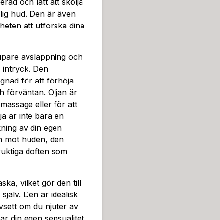
ad och lätt att skölja
lig hud. Den är även
iheten att utforska dina
jupare avslappning och
a intryck. Den
nad för att förhöja
h förväntan. Oljan är
massage eller för att
ja är inte bara en
kning av din egen
an mot huden, den
ruktiga doften som
ka, vilket gör den till
själv. Den är idealisk
vsett om du njuter av
ar din egen sensualitet.