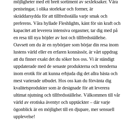
möjligheter med ett brett sortiment av sexleksaker. Våra
penisringar, i olika storlekar och former, är
skräddarsydda för att tillfredsställa varje smak och
preferens. Våra hyllade Fleshlights, känt för sin kraft och
kapacitet att leverera intensiva orgasmer, tar dig med på
en resa till nya höjder av lust och tillfredsställelse.
Oavsett om du är en nybörjare som börjar din resa inom
lustens värld eller en erfaren konnässör, är vårt uppdrag
att du finner exakt det du söker hos oss. Vi är ständigt
uppdaterade med de senaste produkterna och trenderna
inom erotik för att kunna erbjuda dig det allra bästa och
mest varierade utbudet. Hos oss kan du förvänta dig
kvalitetsprodukter som är designade för att leverera
ultimat njutning och tillfredsställelse. Välkommen till vår
värld av erotiska äventyr och upptäckter – där varje
ögonblick är en möjlighet till en djupare, mer sensuell
upplevelse!