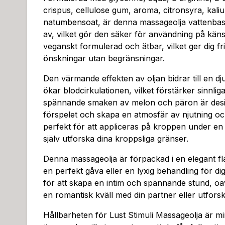
crispus, cellulose gum, aroma, citronsyra, kal
natumbensoat, är denna massageolja vattenbaser
av, vilket gör den säker för användning på käns
veganskt formulerad och ätbar, vilket ger dig fr
önskningar utan begränsningar.
Den värmande effekten av oljan bidrar till en d
ökar blodcirkulationen, vilket förstärker sinnlig
spännande smaken av melon och päron är desig
förspelet och skapa en atmosfär av njutning oc
perfekt för att appliceras på kroppen under en 
själv utforska dina kroppsliga gränser.
Denna massageolja är förpackad i en elegant flas
en perfekt gåva eller en lyxig behandling för dig 
för att skapa en intim och spännande stund, oa
en romantisk kväll med din partner eller utforsk
Hållbarheten för Lust Stimuli Massageolja är mi