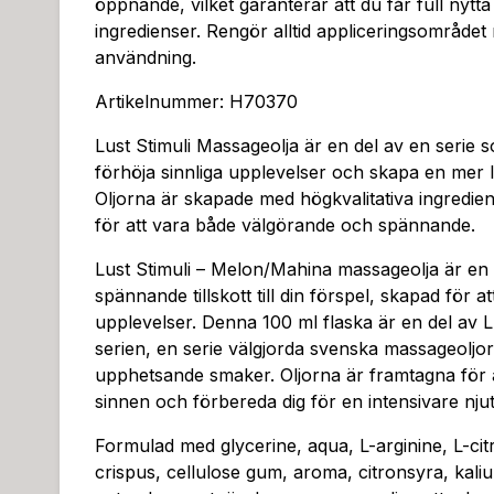
öppnande, vilket garanterar att du får full nytta
ingredienser. Rengör alltid appliceringsområdet
användning.
Artikelnummer: H70370
Lust Stimuli Massageolja är en del av en serie 
förhöja sinnliga upplevelser och skapa en mer lu
Oljorna är skapade med högkvalitativa ingredie
för att vara både välgörande och spännande.
Lust Stimuli – Melon/Mahina massageolja är e
spännande tillskott till din förspel, skapad för at
upplevelser. Denna 100 ml flaska är en del av 
serien, en serie välgjorda svenska massageoljo
upphetsande smaker. Oljorna är framtagna för a
sinnen och förbereda dig för en intensivare njut
Formulad med glycerine, aqua, L-arginine, L-cit
crispus, cellulose gum, aroma, citronsyra, kal