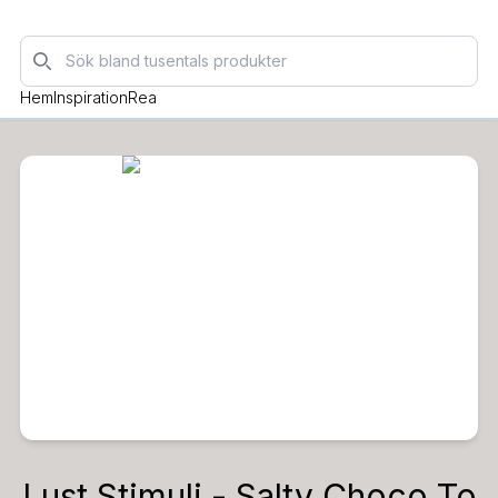
Sök
Hem
Inspiration
Rea
Lust Stimuli - Salty Choco To