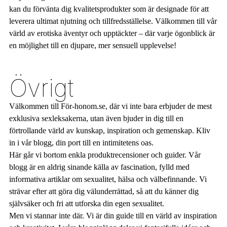
kan du förvänta dig kvalitetsprodukter som är designade för att
leverera ultimat njutning och tillfredsställelse. Välkommen till vår
värld av erotiska äventyr och upptäckter – där varje ögonblick är
en möjlighet till en djupare, mer sensuell upplevelse!
Övrigt
Välkommen till För-honom.se, där vi inte bara erbjuder de mest
exklusiva sexleksakerna, utan även bjuder in dig till en
förtrollande värld av kunskap, inspiration och gemenskap. Kliv
in i vår blogg, din port till en intimitetens oas.
Här går vi bortom enkla produktrecensioner och guider. Vår
blogg är en aldrig sinande källa av fascination, fylld med
informativa artiklar om sexualitet, hälsa och välbefinnande. Vi
strävar efter att göra dig välunderrättad, så att du känner dig
självsäker och fri att utforska din egen sexualitet.
Men vi stannar inte där. Vi är din guide till en värld av inspiration