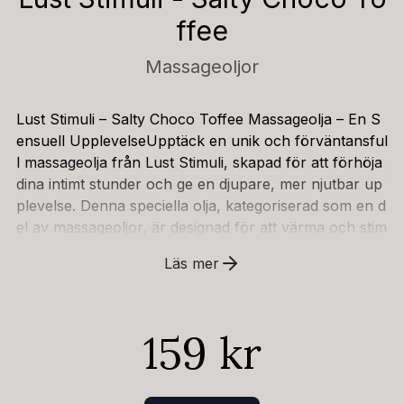
ffee
Massageoljor
Lust Stimuli – Salty Choco Toffee Massageolja – En S
ensuell UpplevelseUpptäck en unik och förväntansful
l massageolja från Lust Stimuli, skapad för att förhöja
dina intimt stunder och ge en djupare, mer njutbar up
plevelse. Denna speciella olja, kategoriserad som en d
el av massageoljor, är designad för att värma och stim
ulera, och kombinerar en lockande smakprofil med e
Läs mer
n behaglig, varm effekt. Med en naturlig doft och sma
k av mjölkchoklad och en subtil saltighet, erbjuder Sal
ty Choco Toffee en sensorisk resa som väcker dina si
159 kr
nnen och förbereder dig för en intensivare kontakt.Olj
an är formulerad för att öka blodtillförseln till de områ
den du masserar, vilket bidrar till ökad känslighet och
en intensivare upphetsning. Den värmande effekten s