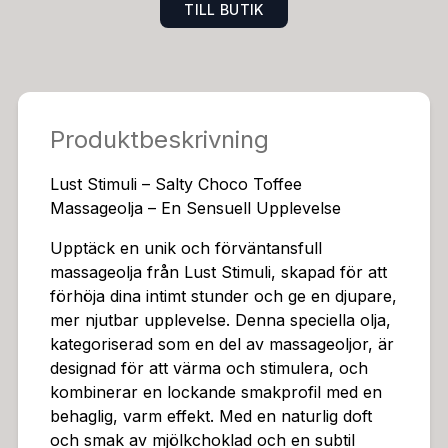
TILL BUTIK
kapar en behaglig kontrast mot din hud och förstärke
r de fysiska känslorna, vilket gör den idealisk för förs
pelet eller för att fördjupa en redan intim stund. Denn
a massageolja är inte bara en produkt, utan en inbjud
an till en sensuell upplevelse som fokuserar på njutni
Produktbeskrivning
ng och förhöjd kontakt.Formulerad med högkvalitativa
ingredienser, är Lust Stimuli Massageolja skapad för a
Lust Stimuli – Salty Choco Toffee
tt vara säker och skonsam mot din hud. Oljan är vatte
Massageolja – En Sensuell Upplevelse
nbaserad och silikonbaserad, vilket säkerställer en lätt
och snabb absorption, utan att lämna en oljig känsla.
Upptäck en unik och förväntansfull
Denna kombination av tekniker bidrar till en smidig oc
massageolja från Lust Stimuli, skapad för att
h behaglig massageupplevelse.Denna massageolja är
förhöja dina intimt stunder och ge en djupare,
perfekt för att utforska din egen sensualitet och för at
mer njutbar upplevelse. Denna speciella olja,
t skapa en intim miljö med din partner. Den kan använ
kategoriserad som en del av massageoljor, är
das på olika delar av kroppen, men är särskilt effektiv
designad för att värma och stimulera, och
för att stimulera känslighet i intima områden.Genom at
kombinerar en lockande smakprofil med en
t använda Salty Choco Toffee Massageolja kan du för
behaglig, varm effekt. Med en naturlig doft
bereda dig för en djupare och mer njutbar upplevels
och smak av mjölkchoklad och en subtil