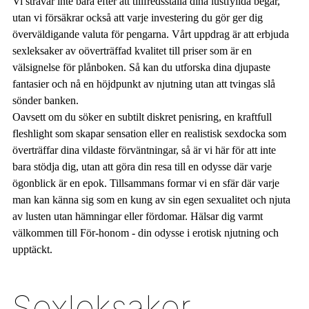
Vi strävar inte bara efter att tillfredsställa dina lustfyllda begär,
utan vi försäkrar också att varje investering du gör ger dig
överväldigande valuta för pengarna. Vårt uppdrag är att erbjuda
sexleksaker av oöverträffad kvalitet till priser som är en
välsignelse för plånboken. Så kan du utforska dina djupaste
fantasier och nå en höjdpunkt av njutning utan att tvingas slå
sönder banken.
Oavsett om du söker en subtilt diskret penisring, en kraftfull
fleshlight som skapar sensation eller en realistisk sexdocka som
överträffar dina vildaste förväntningar, så är vi här för att inte
bara stödja dig, utan att göra din resa till en odysse där varje
ögonblick är en epok. Tillsammans formar vi en sfär där varje
man kan känna sig som en kung av sin egen sexualitet och njuta
av lusten utan hämningar eller fördomar. Hälsar dig varmt
välkommen till För-honom - din odysse i erotisk njutning och
upptäckt.
Sexleksaker