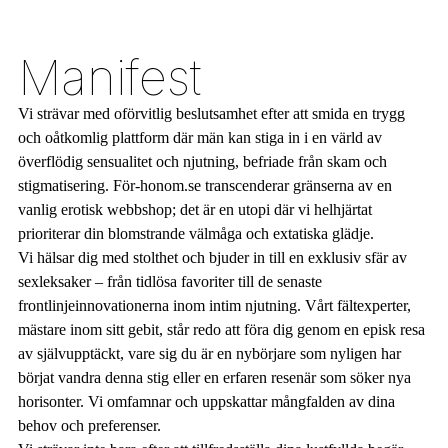
Manifest
Vi strävar med oförvitlig beslutsamhet efter att smida en trygg
och oåtkomlig plattform där män kan stiga in i en värld av
överflödig sensualitet och njutning, befriade från skam och
stigmatisering. För-honom.se transcenderar gränserna av en
vanlig erotisk webbshop; det är en utopi där vi helhjärtat
prioriterar din blomstrande välmåga och extatiska glädje.
Vi hälsar dig med stolthet och bjuder in till en exklusiv sfär av
sexleksaker – från tidlösa favoriter till de senaste
frontlinjeinnovationerna inom intim njutning. Vårt fältexperter,
mästare inom sitt gebit, står redo att föra dig genom en episk resa
av självupptäckt, vare sig du är en nybörjare som nyligen har
börjat vandra denna stig eller en erfaren resenär som söker nya
horisonter. Vi omfamnar och uppskattar mångfalden av dina
behov och preferenser.