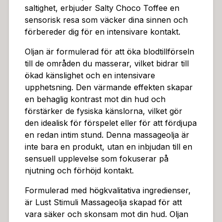
e, och upptäcka nya nivåer av förnimmelser.Rengörin
saltighet, erbjuder Salty Choco Toffee en
g: För att säkerställa optimal prestanda och hudhälsa,
sensorisk resa som väcker dina sinnen och
rekommenderas det att oljan avlägsnas noggrant efter
förbereder dig för en intensivare kontakt.
användning med en mild tvål och vatten.Se till att tork
a området ordentligt.Säkerhetsåtgärder: Som med alla
Oljan är formulerad för att öka blodtillförseln
produkter för intim användning, rekommenderas det
till de områden du masserar, vilket bidrar till
att utföra en liten hudtest på ett litet område innan du
ökad känslighet och en intensivare
använder oljan på hela kroppen. Om du upplever någ
upphetsning. Den värmande effekten skapar
on irritation, sluta använda produkten omedelbart och
en behaglig kontrast mot din hud och
konsultera en läkare.
förstärker de fysiska känslorna, vilket gör
den idealisk för förspelet eller för att fördjupa
en redan intim stund. Denna massageolja är
inte bara en produkt, utan en inbjudan till en
sensuell upplevelse som fokuserar på
njutning och förhöjd kontakt.
Formulerad med högkvalitativa ingredienser,
är Lust Stimuli Massageolja skapad för att
vara säker och skonsam mot din hud. Oljan