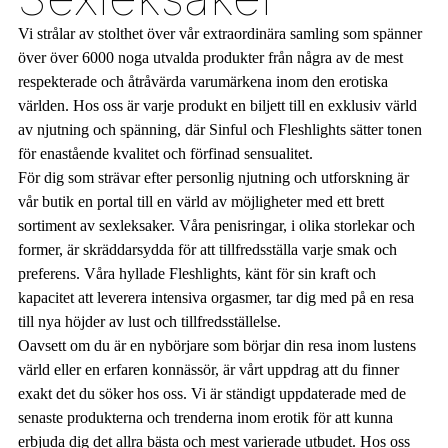
Vi strålar av stolthet över vår extraordinära samling som spänner
över över 6000 noga utvalda produkter från några av de mest
respekterade och åtråvärda varumärkena inom den erotiska
världen. Hos oss är varje produkt en biljett till en exklusiv värld
av njutning och spänning, där Sinful och Fleshlights sätter tonen
för enastående kvalitet och förfinad sensualitet.
För dig som strävar efter personlig njutning och utforskning är
vår butik en portal till en värld av möjligheter med ett brett
sortiment av sexleksaker. Våra penisringar, i olika storlekar och
former, är skräddarsydda för att tillfredsställa varje smak och
preferens. Våra hyllade Fleshlights, känt för sin kraft och
kapacitet att leverera intensiva orgasmer, tar dig med på en resa
till nya höjder av lust och tillfredsställelse.
Oavsett om du är en nybörjare som börjar din resa inom lustens
värld eller en erfaren konnässör, är vårt uppdrag att du finner
exakt det du söker hos oss. Vi är ständigt uppdaterade med de
senaste produkterna och trenderna inom erotik för att kunna
erbjuda dig det allra bästa och mest varierade utbudet. Hos oss