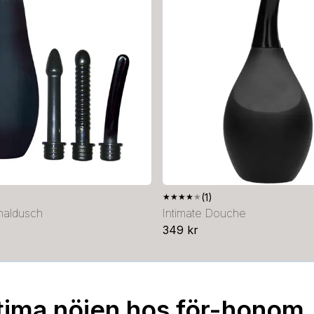
★
★
★
★
★
(1)
Analdusch
Intimate Douche
349 kr
tima nöjen hos för-honom