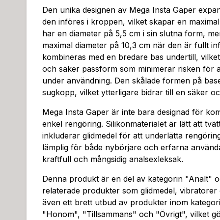
Den unika designen av Mega Insta Gaper expan
den införes i kroppen, vilket skapar en maximal
har en diameter på 5,5 cm i sin slutna form, me
maximal diameter på 10,3 cm när den är fullt i
kombineras med en bredare bas undertill, vilket 
och säker passform som minimerar risken för at
under användning. Den skålade formen på bas
sugkopp, vilket ytterligare bidrar till en säker
Mega Insta Gaper är inte bara designad för kom
enkel rengöring. Silikonmaterialet är lätt att tvä
inkluderar glidmedel för att underlätta rengöri
lämplig för både nybörjare och erfarna använ
kraftfull och mångsidig analsexleksak.
Denna produkt är en del av kategorin "Analt" o
relaterade produkter som glidmedel, vibratorer o
även ett brett utbud av produkter inom katego
"Honom", "Tillsammans" och "Övrigt", vilket gö