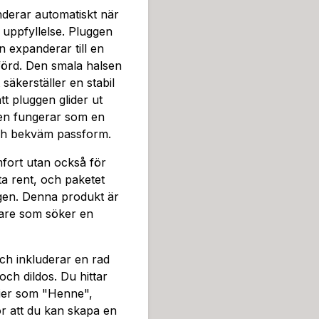
derar automatiskt när
 uppfyllelse. Pluggen
n expanderar till en
nförd. Den smala halsen
säkerställer en stabil
t pluggen glider ut
en fungerar som en
 och bekväm passform.
fort utan också för
tta rent, och paketet
ngen. Denna produkt är
dare som söker en
ch inkluderar en rad
ch dildos. Du hittar
rier som "Henne",
r att du kan skapa en