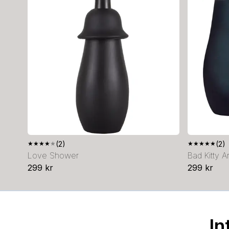
★
★
★
★
★
(2)
★
★
★
★
★
(2)
Love Shower
Bad Kitty 
299 kr
299 kr
In