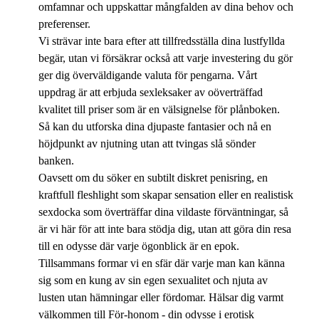
omfamnar och uppskattar mångfalden av dina behov och
preferenser.
Vi strävar inte bara efter att tillfredsställa dina lustfyllda
begär, utan vi försäkrar också att varje investering du gör
ger dig överväldigande valuta för pengarna. Vårt
uppdrag är att erbjuda sexleksaker av oöverträffad
kvalitet till priser som är en välsignelse för plånboken.
Så kan du utforska dina djupaste fantasier och nå en
höjdpunkt av njutning utan att tvingas slå sönder
banken.
Oavsett om du söker en subtilt diskret penisring, en
kraftfull fleshlight som skapar sensation eller en realistisk
sexdocka som överträffar dina vildaste förväntningar, så
är vi här för att inte bara stödja dig, utan att göra din resa
till en odysse där varje ögonblick är en epok.
Tillsammans formar vi en sfär där varje man kan känna
sig som en kung av sin egen sexualitet och njuta av
lusten utan hämningar eller fördomar. Hälsar dig varmt
välkommen till För-honom - din odysse i erotisk