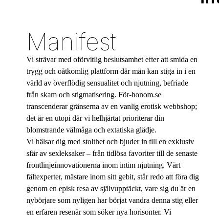
Manifest
Vi strävar med oförvitlig beslutsamhet efter att smida en
trygg och oåtkomlig plattform där män kan stiga in i en
värld av överflödig sensualitet och njutning, befriade
från skam och stigmatisering. För-honom.se
transcenderar gränserna av en vanlig erotisk webbshop;
det är en utopi där vi helhjärtat prioriterar din
blomstrande välmåga och extatiska glädje.
Vi hälsar dig med stolthet och bjuder in till en exklusiv
sfär av sexleksaker – från tidlösa favoriter till de senaste
frontlinjeinnovationerna inom intim njutning. Vårt
fältexperter, mästare inom sitt gebit, står redo att föra dig
genom en episk resa av självupptäckt, vare sig du är en
nybörjare som nyligen har börjat vandra denna stig eller
en erfaren resenär som söker nya horisonter. Vi