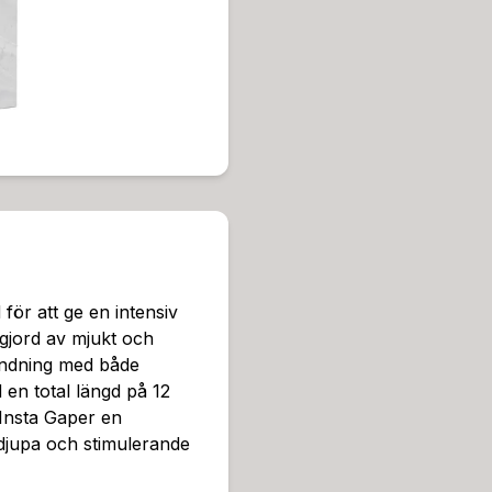
diameter på 10,3 cm när de
en bredare bas undertill, v
minimerar risken för att p
en på basen fungerar som en
h bekväm passform.Mega In
också för enkel rengöring. Si
nkluderar glidmedel för att
ör både nybörjare och erfa
g analsexleksak.Denna prod
n rad relaterade produkter 
ett brett utbud av produkt
mans" och "Övrigt", vilket
ör att ge en intensiv
ning.Mega Insta Gaper är en
gjord av mjukt och
av regelbunden användning.
vändning med både
äkerhet, och med sin smidi
 en total längd på 12
för att utforska din sexuali
Insta Gaper en
exleksaker, sedan 1994, och
 djupa och stimulerande