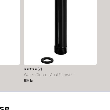
★
★
★
★
★
(7)
Water Clean - Anal Shower
99 kr
.se