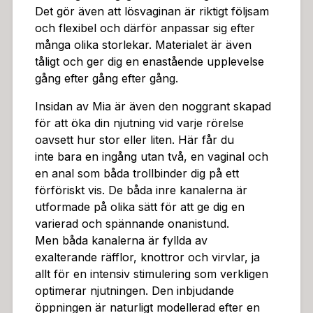
rakt igenom lösvaginan för att få bort alla typer av re
Det gör även att lösvaginan är riktigt följsam
ster, och med ett antibakteriellt rengöringsmedel säke
och flexibel och därför anpassar sig efter
rställer du en god hygien. Material: Högkvalitativ TPEL
många olika storlekar. Materialet är även
ängd: 14,6 cm (stretchig)Diameter: Upp till 10 cm (myc
tåligt och ger dig en enastående upplevelse
ket stretchig)
gång efter gång efter gång.
Insidan av Mia är även den noggrant skapad
för att öka din njutning vid varje rörelse
oavsett hur stor eller liten. Här får du
inte bara en ingång utan två, en vaginal och
en anal som båda trollbinder dig på ett
förföriskt vis. De båda inre kanalerna är
utformade på olika sätt för att ge dig en
varierad och spännande onanistund.
Men båda kanalerna är fyllda av
exalterande räfflor, knottror och virvlar, ja
allt för en intensiv stimulering som verkligen
optimerar njutningen. Den inbjudande
öppningen är naturligt modellerad efter en