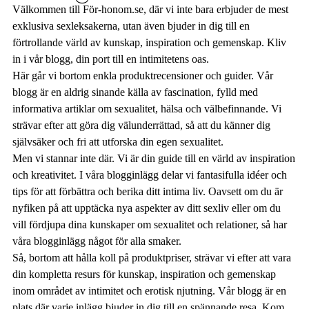
Välkommen till För-honom.se, där vi inte bara erbjuder de mest
exklusiva sexleksakerna, utan även bjuder in dig till en
förtrollande värld av kunskap, inspiration och gemenskap. Kliv
in i vår blogg, din port till en intimitetens oas.
Här går vi bortom enkla produktrecensioner och guider. Vår
blogg är en aldrig sinande källa av fascination, fylld med
informativa artiklar om sexualitet, hälsa och välbefinnande. Vi
strävar efter att göra dig välunderrättad, så att du känner dig
självsäker och fri att utforska din egen sexualitet.
Men vi stannar inte där. Vi är din guide till en värld av inspiration
och kreativitet. I våra blogginlägg delar vi fantasifulla idéer och
tips för att förbättra och berika ditt intima liv. Oavsett om du är
nyfiken på att upptäcka nya aspekter av ditt sexliv eller om du
vill fördjupa dina kunskaper om sexualitet och relationer, så har
våra blogginlägg något för alla smaker.
Så, bortom att hålla koll på produktpriser, strävar vi efter att vara
din kompletta resurs för kunskap, inspiration och gemenskap
inom området av intimitet och erotisk njutning. Vår blogg är en
plats där varje inlägg bjuder in dig till en spännande resa. Kom