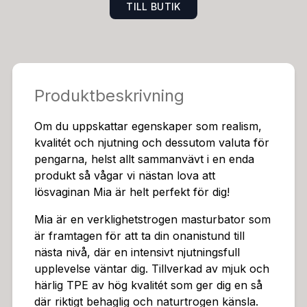
TILL BUTIK
oavsett hur stor eller liten. Här får du inte bara en ing
ång utan två, en vaginal och en anal som båda trollbi
nder dig på ett förföriskt vis. De båda inre kanalerna ä
r utformade på olika sätt för att ge dig en varierad oc
h spännande onanistund. Men båda kanalerna är fylld
Produktbeskrivning
a av exalterande räfflor, knottror och virvlar, ja allt fö
r en intensiv stimulering som verkligen optimerar njut
Om du uppskattar egenskaper som realism,
ningen. Den inbjudande öppningen är naturligt modell
kvalitét och njutning och dessutom valuta för
erad efter en riktig vagina med tajta blygläppar och te
pengarna, helst allt sammanvävt i en enda
xtur på precis rätt ställen. Även analöppning är trång
produkt så vågar vi nästan lova att
och välkomnande. Mia är ergonomiskt utformad och l
lösvaginan Mia är helt perfekt för dig!
igger bra i handen så du enkelt kan justera hur hårt d
u vill att trycket ska vara. Ett bra glidmedel är verklige
Mia är en verklighetstrogen masturbator som
n grädden på moset när det kommer till den här typen
är framtagen för att ta din onanistund till
av produkter så låt oss rekommendera vår storsäljare
nästa nivå, där en intensivt njutningsfull
Liquid Silk som ger dig precis rätt glidförmåga. Självkla
upplevelse väntar dig. Tillverkad av mjuk och
rt är masturbatorn lekande lätt att rengöra då den inr
härlig TPE av hög kvalitét som ger dig en så
e kanalen är helt genomgångde. Du kan enkelt skölja
där riktigt behaglig och naturtrogen känsla.