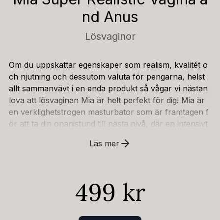
nd Anus
Lösvaginor
Om du uppskattar egenskaper som realism, kvalitét o
ch njutning och dessutom valuta för pengarna, helst
allt sammanvävt i en enda produkt så vågar vi nästan
lova att lösvaginan Mia är helt perfekt för dig! Mia är
en verklighetstrogen masturbator som är framtagen f
ör att ta din onanistund till nästa nivå, där en intensivt
njutningsfull upplevelse väntar dig. Tillverkad av mjuk
Läs mer
och härlig TPE av hög kvalitét som ger dig en så där ri
ktigt behaglig och naturtrogen känsla. Det gör även at
t lösvaginan är riktigt följsam och flexibel och därför a
499 kr
npassar sig efter många olika storlekar. Materialet är
även tåligt och ger dig en enastående upplevelse gång
efter gång efter gång. Insidan av Mia är även den nog
grant skapad för att öka din njutning vid varje rörelse