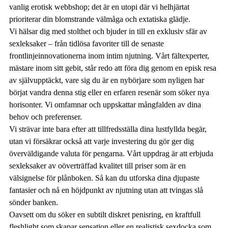
vanlig erotisk webbshop; det är en utopi där vi helhjärtat
prioriterar din blomstrande välmåga och extatiska glädje.
Vi hälsar dig med stolthet och bjuder in till en exklusiv sfär av
sexleksaker – från tidlösa favoriter till de senaste
frontlinjeinnovationerna inom intim njutning. Vårt fältexperter,
mästare inom sitt gebit, står redo att föra dig genom en episk resa
av självupptäckt, vare sig du är en nybörjare som nyligen har
börjat vandra denna stig eller en erfaren resenär som söker nya
horisonter. Vi omfamnar och uppskattar mångfalden av dina
behov och preferenser.
Vi strävar inte bara efter att tillfredsställa dina lustfyllda begär,
utan vi försäkrar också att varje investering du gör ger dig
överväldigande valuta för pengarna. Vårt uppdrag är att erbjuda
sexleksaker av oöverträffad kvalitet till priser som är en
välsignelse för plånboken. Så kan du utforska dina djupaste
fantasier och nå en höjdpunkt av njutning utan att tvingas slå
sönder banken.
Oavsett om du söker en subtilt diskret penisring, en kraftfull
fleshlight som skapar sensation eller en realistisk sexdocka som