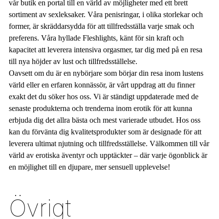
vår butik en portal till en värld av möjligheter med ett brett
sortiment av sexleksaker. Våra penisringar, i olika storlekar och
former, är skräddarsydda för att tillfredsställa varje smak och
preferens. Våra hyllade Fleshlights, känt för sin kraft och
kapacitet att leverera intensiva orgasmer, tar dig med på en resa
till nya höjder av lust och tillfredsställelse.
Oavsett om du är en nybörjare som börjar din resa inom lustens
värld eller en erfaren konnässör, är vårt uppdrag att du finner
exakt det du söker hos oss. Vi är ständigt uppdaterade med de
senaste produkterna och trenderna inom erotik för att kunna
erbjuda dig det allra bästa och mest varierade utbudet. Hos oss
kan du förvänta dig kvalitetsprodukter som är designade för att
leverera ultimat njutning och tillfredsställelse. Välkommen till vår
värld av erotiska äventyr och upptäckter – där varje ögonblick är
en möjlighet till en djupare, mer sensuell upplevelse!
Övrigt