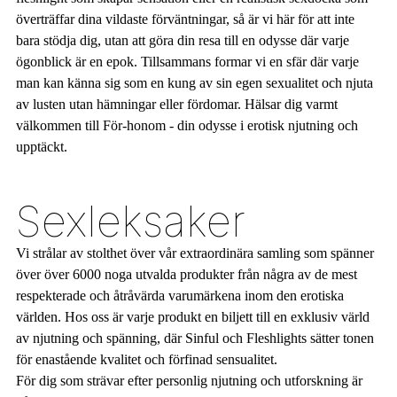
överträffar dina vildaste förväntningar, så är vi här för att inte
bara stödja dig, utan att göra din resa till en odysse där varje
ögonblick är en epok. Tillsammans formar vi en sfär där varje
man kan känna sig som en kung av sin egen sexualitet och njuta
av lusten utan hämningar eller fördomar. Hälsar dig varmt
välkommen till För-honom - din odysse i erotisk njutning och
upptäckt.
Sexleksaker
Vi strålar av stolthet över vår extraordinära samling som spänner
över över 6000 noga utvalda produkter från några av de mest
respekterade och åtråvärda varumärkena inom den erotiska
världen. Hos oss är varje produkt en biljett till en exklusiv värld
av njutning och spänning, där Sinful och Fleshlights sätter tonen
för enastående kvalitet och förfinad sensualitet.
För dig som strävar efter personlig njutning och utforskning är