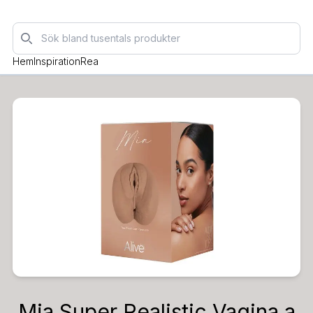
Sök
Hem
Inspiration
Rea
Mia Super Realistic Vagina a