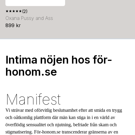
★
★
★
★
★
(2)
Oxana Pussy and Ass
899 kr
Intima nöjen hos för-
honom.se
Manifest
Vi strävar med oförvitlig beslutsamhet efter att smida en trygg
och oåtkomlig plattform där män kan stiga in i en värld av
överflödig sensualitet och njutning, befriade från skam och
stigmatisering. För-honom.se transcenderar gränserna av en