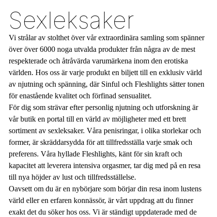
Sexleksaker
Vi strålar av stolthet över vår extraordinära samling som spänner
över över 6000 noga utvalda produkter från några av de mest
respekterade och åtråvärda varumärkena inom den erotiska
världen. Hos oss är varje produkt en biljett till en exklusiv värld
av njutning och spänning, där Sinful och Fleshlights sätter tonen
för enastående kvalitet och förfinad sensualitet.
För dig som strävar efter personlig njutning och utforskning är
vår butik en portal till en värld av möjligheter med ett brett
sortiment av sexleksaker. Våra penisringar, i olika storlekar och
former, är skräddarsydda för att tillfredsställa varje smak och
preferens. Våra hyllade Fleshlights, känt för sin kraft och
kapacitet att leverera intensiva orgasmer, tar dig med på en resa
till nya höjder av lust och tillfredsställelse.
Oavsett om du är en nybörjare som börjar din resa inom lustens
värld eller en erfaren konnässör, är vårt uppdrag att du finner
exakt det du söker hos oss. Vi är ständigt uppdaterade med de