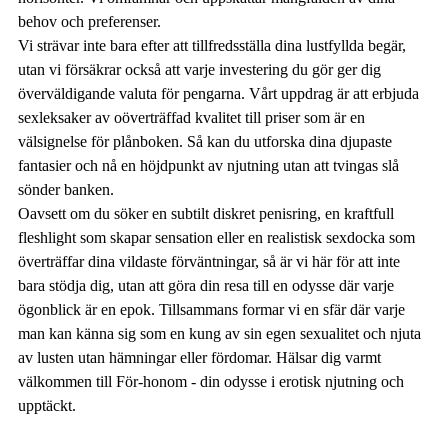
behov och preferenser.
Vi strävar inte bara efter att tillfredsställa dina lustfyllda begär,
utan vi försäkrar också att varje investering du gör ger dig
överväldigande valuta för pengarna. Vårt uppdrag är att erbjuda
sexleksaker av oöverträffad kvalitet till priser som är en
välsignelse för plånboken. Så kan du utforska dina djupaste
fantasier och nå en höjdpunkt av njutning utan att tvingas slå
sönder banken.
Oavsett om du söker en subtilt diskret penisring, en kraftfull
fleshlight som skapar sensation eller en realistisk sexdocka som
överträffar dina vildaste förväntningar, så är vi här för att inte
bara stödja dig, utan att göra din resa till en odysse där varje
ögonblick är en epok. Tillsammans formar vi en sfär där varje
man kan känna sig som en kung av sin egen sexualitet och njuta
av lusten utan hämningar eller fördomar. Hälsar dig varmt
välkommen till För-honom - din odysse i erotisk njutning och
upptäckt.