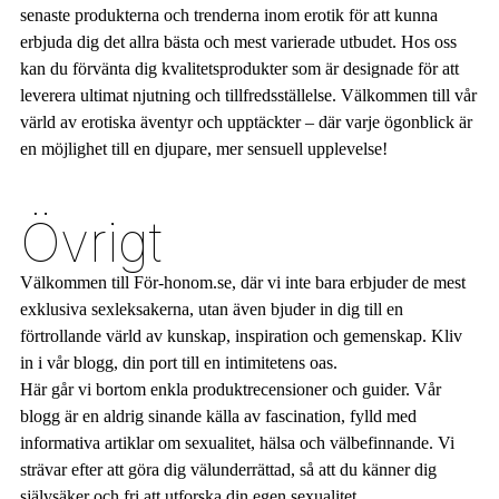
senaste produkterna och trenderna inom erotik för att kunna
erbjuda dig det allra bästa och mest varierade utbudet. Hos oss
kan du förvänta dig kvalitetsprodukter som är designade för att
leverera ultimat njutning och tillfredsställelse. Välkommen till vår
värld av erotiska äventyr och upptäckter – där varje ögonblick är
en möjlighet till en djupare, mer sensuell upplevelse!
Övrigt
Välkommen till För-honom.se, där vi inte bara erbjuder de mest
exklusiva sexleksakerna, utan även bjuder in dig till en
förtrollande värld av kunskap, inspiration och gemenskap. Kliv
in i vår blogg, din port till en intimitetens oas.
Här går vi bortom enkla produktrecensioner och guider. Vår
blogg är en aldrig sinande källa av fascination, fylld med
informativa artiklar om sexualitet, hälsa och välbefinnande. Vi
strävar efter att göra dig välunderrättad, så att du känner dig
självsäker och fri att utforska din egen sexualitet.