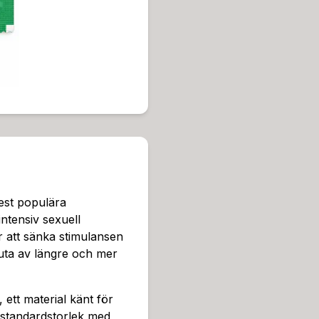
handling. Genom att applic
r den direkt stimulering och
utsidan av kondomen glidme
kväm känsla utan att bedöv
apar en unik upplevelse dä
ängd och intensiv sexuell ak
ör dig som ibland kommer fö
Kondomen är perfekt för di
nsiteter, och för dig som u
upplevelse.Kondomen leverer
och bevarar produktens kvali
kert material för kondomer
est populära
orm och komfort, samtidig
ntensiv sexuell
graviditeter och sexuellt öv
r att sänka stimulansen
a användning och komfort
 njuta av längre och mer
nt med vatten efter använd
förvarar den på en sval och 
effektiv fördröjande kondom
, ett material känt för
h njuta av en förlängd och 
n standardstorlek med