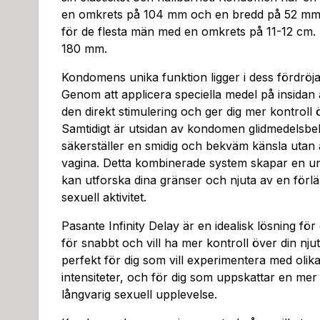
en omkrets på 104 mm och en bredd på 52 mm, 
för de flesta män med en omkrets på 11-12 cm. 
180 mm.
Kondomens unika funktion ligger i dess fördröj
Genom att applicera speciella medel på insida
den direkt stimulering och ger dig mer kontroll ö
Samtidigt är utsidan av kondomen glidmedelsbeh
säkerställer en smidig och bekväm känsla utan 
vagina. Detta kombinerade system skapar en un
kan utforska dina gränser och njuta av en förlä
sexuell aktivitet.
Pasante Infinity Delay är en idealisk lösning f
för snabbt och vill ha mer kontroll över din nj
perfekt för dig som vill experimentera med olik
intensiteter, och för dig som uppskattar en mer
långvarig sexuell upplevelse.