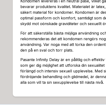
Kondomen levereras i en neutral påse, vilket ga
bevarar produktens kvalitet. Materialet är latex, 
säkert material för kondomer. Kondomen är desi
optimal passform och komfort, samtidigt som d
skydd mot oönskade graviditeter och sexuellt öv
För att säkerställa bästa möjliga användning oc
rekommenderas det att kondomen rengörs nogg
användning. Var noga med att torka den ordentl
den på en sval och torr plats.
Pasante Infinity Delay är en pålitlig och effekt
som ger dig möjlighet att utforska din sexualitet
förlängd och intensiv sexuell upplevelse. Med 
fördröjande behandling och glidmedel, är denn
alla som vill ta sin sexupplevelse till nästa nivå.