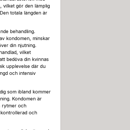
fördröjande behandling och
vilket gör den lämplig
vill ta sin sexupplevelse till
Den totala längden är
ande behandling.
n av kondomen, minskar
ver din njutning.
andlad, vilket
att bedöva din kvinnas
ik upplevelse där du
ngd och intensiv
ör dig som ibland kommer
utning. Kondomen är
a rytmer och
 kontrollerad och