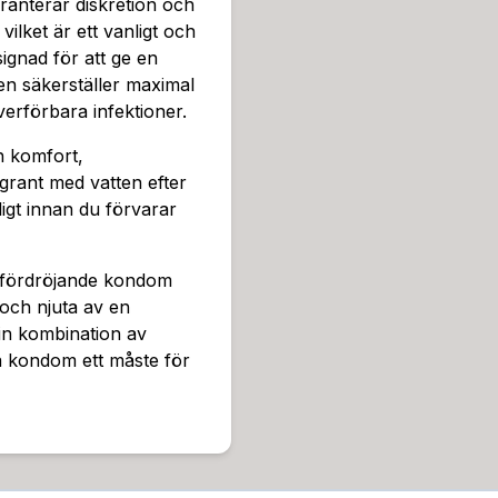
ranterar diskretion och
vilket är ett vanligt och
gnad för att ge en
en säkerställer maximal
erförbara infektioner.
h komfort,
rant med vatten efter
igt innan du förvarar
iv fördröjande kondom
 och njuta av en
sin kombination av
a kondom ett måste för