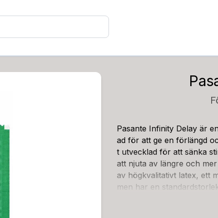
Pasa
F
Pasante Infinity Delay är 
ad för att ge en förlängd o
t utvecklad för att sänka sti
att njuta av längre och mer 
av högkvalitativt latex, ett 
men har en standardstorl
m, vilket gör den lämplig 
tala längden är 180 mm.Kon