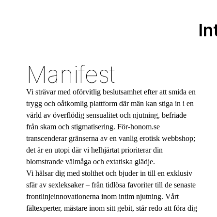
In
Manifest
Vi strävar med oförvitlig beslutsamhet efter att smida en
trygg och oåtkomlig plattform där män kan stiga in i en
värld av överflödig sensualitet och njutning, befriade
från skam och stigmatisering. För-honom.se
transcenderar gränserna av en vanlig erotisk webbshop;
det är en utopi där vi helhjärtat prioriterar din
blomstrande välmåga och extatiska glädje.
Vi hälsar dig med stolthet och bjuder in till en exklusiv
sfär av sexleksaker – från tidlösa favoriter till de senaste
frontlinjeinnovationerna inom intim njutning. Vårt
fältexperter, mästare inom sitt gebit, står redo att föra dig