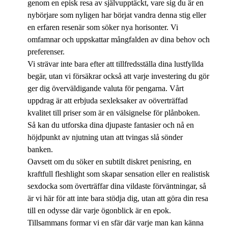
genom en episk resa av självupptäckt, vare sig du är en
nybörjare som nyligen har börjat vandra denna stig eller
en erfaren resenär som söker nya horisonter. Vi
omfamnar och uppskattar mångfalden av dina behov och
preferenser.
Vi strävar inte bara efter att tillfredsställa dina lustfyllda
begär, utan vi försäkrar också att varje investering du gör
ger dig överväldigande valuta för pengarna. Vårt
uppdrag är att erbjuda sexleksaker av oöverträffad
kvalitet till priser som är en välsignelse för plånboken.
Så kan du utforska dina djupaste fantasier och nå en
höjdpunkt av njutning utan att tvingas slå sönder
banken.
Oavsett om du söker en subtilt diskret penisring, en
kraftfull fleshlight som skapar sensation eller en realistisk
sexdocka som överträffar dina vildaste förväntningar, så
är vi här för att inte bara stödja dig, utan att göra din resa
till en odysse där varje ögonblick är en epok.
Tillsammans formar vi en sfär där varje man kan känna