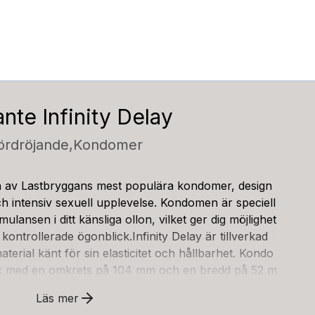
nte Infinity Delay
ördröjande,
Kondomer
en av Lastbryggans mest populära kondomer, design
ch intensiv sexuell upplevelse. Kondomen är speciell
mulansen i ditt känsliga ollon, vilket ger dig möjlighet
kontrollerade ögonblick.Infinity Delay är tillverkad
material känt för sin elasticitet och hållbarhet. Kondo
ek med en omkrets på 104 mm och en bredd på 52 m
för de flesta män med en omkrets på 11-12 cm. Den to
Läs mer
domens unika funktion ligger i dess fördröjande be