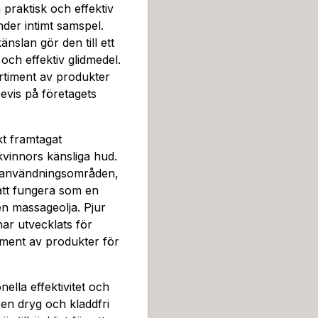
el. Den kladdfria konsisten
praktisk och effektiv
kt val för kvinnor som sök
der intimt samspel.
ilikon är en del av Pjurs b
nslan gör den till ett
efinnande, och är ett bevis
ch effektiv glidmedel.
ovation.Silikonets unika ege
rtiment av produkter
ever torrhet eller känsligh
evis på företagets
n kan du öka glidningen oc
pplevelse. Denna produkt är 
ation och obehag, vilket är
kt framtagat
konsamma formel är perfekt 
 kvinnors känsliga hud.
mående.Dessutom kan Pjur 
a användningsområden,
sorisk upplevelse under mas
l att fungera som en
a yta ger en behaglig känsl
n massageolja. Pjur
v välbefinnande.Oavsett om
ar utvecklats för
en del av din dagliga hudvår
iment av produkter för
tivt val som du kan lita på.
njutning.
nella effektivitet och
en dryg och kladdfri