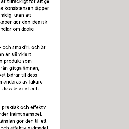
r tillräckligt för att ge
ena konsistensen täpper
idig, utan att
kaper gör den idealisk
ndlar om daglig
t- och smakfri, och är
n är självklart
en produkt som
från giftiga ämnen,
t bidrar till dess
mmenderas av läkare
 dess kvalitet och
praktisk och effektiv
der intimt samspel.
nslan gör den till ett
ch effektiv glidmedel.