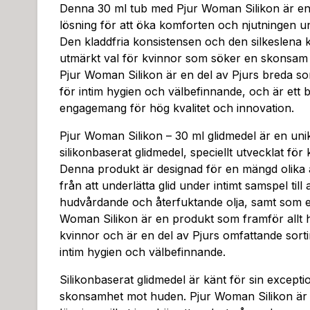
Denna 30 ml tub med Pjur Woman Silikon är en 
lösning för att öka komforten och njutningen un
Den kladdfria konsistensen och den silkeslena kä
utmärkt val för kvinnor som söker en skonsam o
Pjur Woman Silikon är en del av Pjurs breda so
för intim hygien och välbefinnande, och är ett b
engagemang för hög kvalitet och innovation.
Pjur Woman Silikon – 30 ml glidmedel är en uni
silikonbaserat glidmedel, speciellt utvecklat för
Denna produkt är designad för en mängd olik
från att underlätta glid under intimt samspel til
hudvårdande och återfuktande olja, samt som e
Woman Silikon är en produkt som framför allt h
kvinnor och är en del av Pjurs omfattande sort
intim hygien och välbefinnande.
Silikonbaserat glidmedel är känt för sin exceptio
skonsamhet mot huden. Pjur Woman Silikon är 