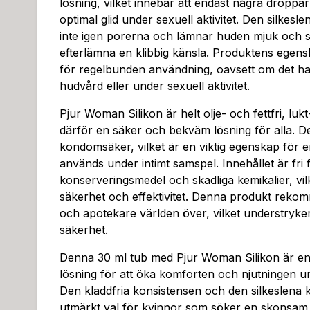
lösning, vilket innebär att endast några droppar ä
optimal glid under sexuell aktivitet. Den silkesl
inte igen porerna och lämnar huden mjuk och sm
efterlämna en klibbig känsla. Produktens egens
för regelbunden användning, oavsett om det ha
hudvård eller under sexuell aktivitet.
Pjur Woman Silikon är helt olje- och fettfri, luk
därför en säker och bekväm lösning för alla. De
kondomsäker, vilket är en viktig egenskap för 
används under intimt samspel. Innehållet är fri 
konserveringsmedel och skadliga kemikalier, vilke
säkerhet och effektivitet. Denna produkt reko
och apotekare världen över, vilket understryker
säkerhet.
Denna 30 ml tub med Pjur Woman Silikon är en 
lösning för att öka komforten och njutningen un
Den kladdfria konsistensen och den silkeslena kä
utmärkt val för kvinnor som söker en skonsam o