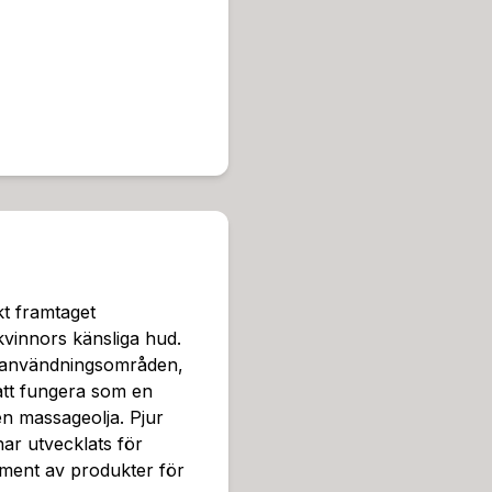
ddfri lösning, vilket innebär
imal glid under sexuell akti
rerna och lämnar huden mju
Produktens egenskaper gör 
om det handlar om daglig hu
on är helt olje- och fettfri
m lösning för alla. Den är s
ör en produkt som används u
mnen, konserveringsmedel oc
et och effektivitet.Denna 
lden över, vilket understr
Pjur Woman Silikon är en pr
kt framtaget
ch njutningen under intimt 
 kvinnors känsliga hud.
ena känslan gör den till e
a användningsområden,
effektiv glidmedel.Pjur Wom
l att fungera som en
dukter för intim hygien och
n massageolja. Pjur
gemang för hög kvalitet oc
ar utvecklats för
r en unikt framtagat silikon
iment av produkter för
nsliga hud. Denna produkt