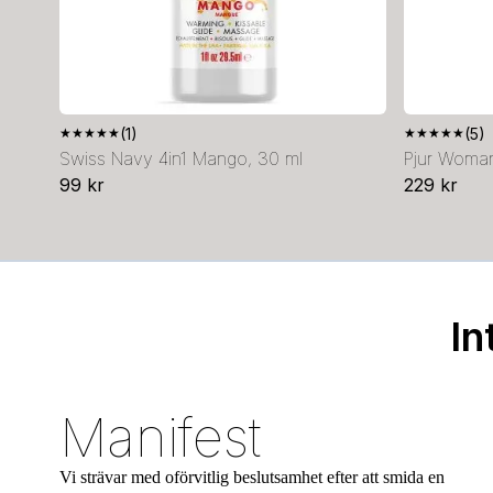
★
★
★
★
★
(1)
★
★
★
★
★
(5)
Swiss Navy 4in1 Mango, 30 ml
Pjur Woman
99 kr
229 kr
In
Manifest
Vi strävar med oförvitlig beslutsamhet efter att smida en