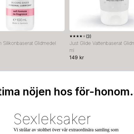
★
★
★
★
★
(3)
 Silikonbaserat Glidmedel
Just Glide Vattenbaserat Gli
ml
149 kr
tima nöjen hos för-honom
Sexleksaker
Vi strålar av stolthet över vår extraordinära samling som