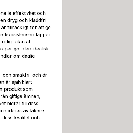
n, från att underlätta glid 
nde och återfuktande olja,
nella effektivitet och
produkt som framför allt ha
en dryg och kladdfri
attande sortiment av produ
r tillräckligt för att ge
at glidmedel är känt för si
ena konsistensen täpper
n. Pjur Woman Silikon är en
idig, utan att
några droppar är tillräckligt
kaper gör den idealisk
lkeslena konsistensen täpp
ndlar om daglig
midig, utan att efterlämna 
ealisk för regelbunden anv
t- och smakfri, och är
eller under sexuell aktivitet
n är självklart
h smakfri, och är därför en
en produkt som
t kondomsäker, vilket är e
från giftiga ämnen,
intimt samspel. Innehållet 
t bidrar till dess
adliga kemikalier, vilket bid
mmenderas av läkare
rekommenderas av läkare oc
 dess kvalitet och
s kvalitet och säkerhet.De
k och effektiv lösning för 