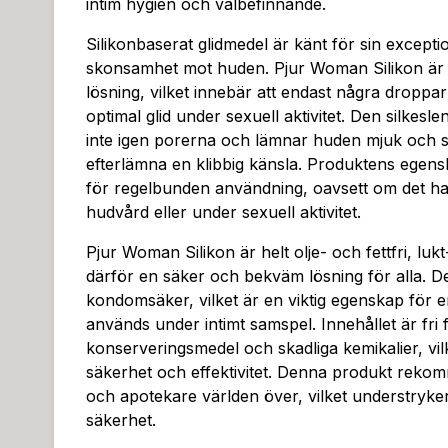
intim hygien och välbefinnande.
Silikonbaserat glidmedel är känt för sin exceptio
skonsamhet mot huden. Pjur Woman Silikon är 
lösning, vilket innebär att endast några droppar ä
optimal glid under sexuell aktivitet. Den silkesl
inte igen porerna och lämnar huden mjuk och sm
efterlämna en klibbig känsla. Produktens egens
för regelbunden användning, oavsett om det ha
hudvård eller under sexuell aktivitet.
Pjur Woman Silikon är helt olje- och fettfri, luk
därför en säker och bekväm lösning för alla. De
kondomsäker, vilket är en viktig egenskap för 
används under intimt samspel. Innehållet är fri 
konserveringsmedel och skadliga kemikalier, vilke
säkerhet och effektivitet. Denna produkt reko
och apotekare världen över, vilket understryker
säkerhet.