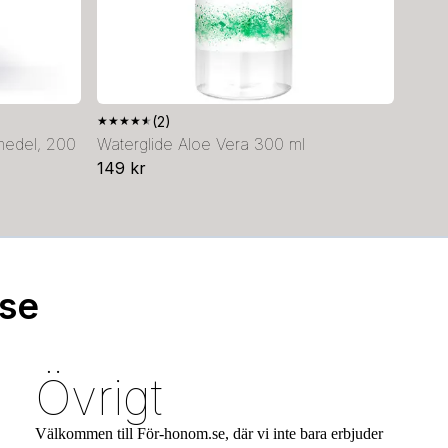
★
★
★
★
★
(2)
dmedel, 200
Waterglide Aloe Vera 300 ml
149 kr
.se
Övrigt
Välkommen till För-honom.se, där vi inte bara erbjuder