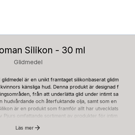
oman Silikon - 30 ml
Glidmedel
glidmedel är en unikt framtaget silikonbaserat glidm
ör kvinnors känsliga hud. Denna produkt är designad f
ngsområden, från att underlätta glid under intimt sa
 en hudvårdande och återfuktande olja, samt som en
likon är en produkt som framför allt har utvecklats
v Pjurs omfattande sortiment av produkter för intim
likonbaserat glidmedel är känt för sin exceptionella
Läs mer
t mot huden. Pjur Woman Silikon är en dryg och kla