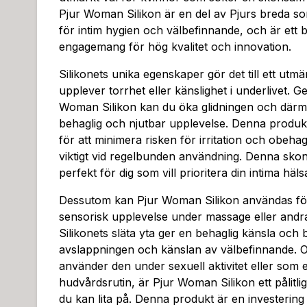
Pjur Woman Silikon är en del av Pjurs breda so
för intim hygien och välbefinnande, och är ett b
engagemang för hög kvalitet och innovation.
Silikonets unika egenskaper gör det till ett utmä
upplever torrhet eller känslighet i underlivet. 
Woman Silikon kan du öka glidningen och därm
behaglig och njutbar upplevelse. Denna produkt
för att minimera risken för irritation och obehag,
viktigt vid regelbunden användning. Denna sk
perfekt för dig som vill prioritera din intima hä
Dessutom kan Pjur Woman Silikon användas för
sensorisk upplevelse under massage eller andr
Silikonets släta yta ger en behaglig känsla och bi
avslappningen och känslan av välbefinnande. 
använder den under sexuell aktivitet eller som e
hudvårdsrutin, är Pjur Woman Silikon ett pålitlig
du kan lita på. Denna produkt är en investering 