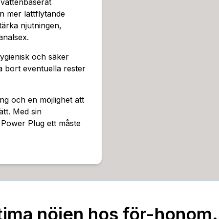
 vattenbaserat
n mer lättflytande
stärka njutningen,
analsex.
hygienisk och säker
 bort eventuella rester
ing och en möjlighet att
tt. Med sin
 Power Plug ett måste
tima nöjen hos för-honom