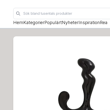
Sök
Hem
Kategorier
Populärt
Nyheter
Inspiration
Rea