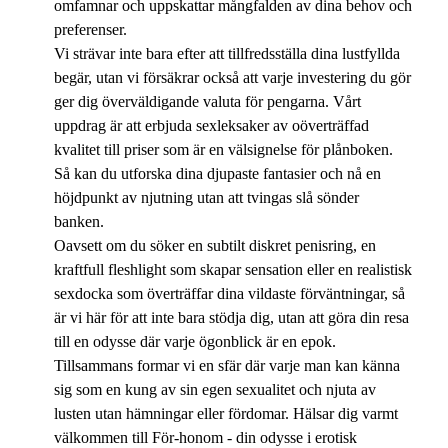
omfamnar och uppskattar mångfalden av dina behov och
preferenser.
Vi strävar inte bara efter att tillfredsställa dina lustfyllda
begär, utan vi försäkrar också att varje investering du gör
ger dig överväldigande valuta för pengarna. Vårt
uppdrag är att erbjuda sexleksaker av oöverträffad
kvalitet till priser som är en välsignelse för plånboken.
Så kan du utforska dina djupaste fantasier och nå en
höjdpunkt av njutning utan att tvingas slå sönder
banken.
Oavsett om du söker en subtilt diskret penisring, en
kraftfull fleshlight som skapar sensation eller en realistisk
sexdocka som överträffar dina vildaste förväntningar, så
är vi här för att inte bara stödja dig, utan att göra din resa
till en odysse där varje ögonblick är en epok.
Tillsammans formar vi en sfär där varje man kan känna
sig som en kung av sin egen sexualitet och njuta av
lusten utan hämningar eller fördomar. Hälsar dig varmt
välkommen till För-honom - din odysse i erotisk