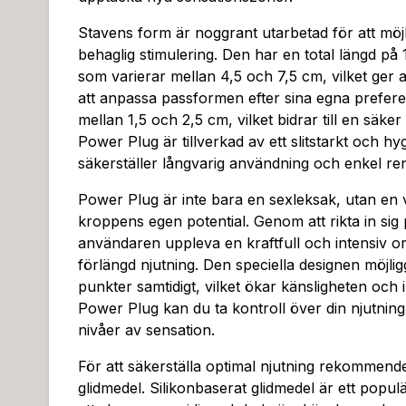
Stavens form är noggrant utarbetad för att möjl
behaglig stimulering. Den har en total längd p
som varierar mellan 4,5 och 7,5 cm, vilket ger
att anpassa passformen efter sina egna prefere
mellan 1,5 och 2,5 cm, vilket bidrar till en säk
Power Plug är tillverkad av ett slitstarkt och hyg
säkerställer långvarig användning och enkel re
Power Plug är inte bara en sexleksak, utan en v
kroppens egen potential. Genom att rikta in sig
användaren uppleva en kraftfull och intensiv o
förlängd njutning. Den speciella designen möjlig
punkter samtidigt, vilket ökar känsligheten och 
Power Plug kan du ta kontroll över din njutnin
nivåer av sensation.
För att säkerställa optimal njutning rekommen
glidmedel. Silikonbaserat glidmedel är ett popul