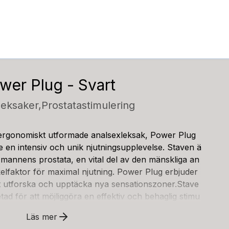
wer Plug - Svart
leksaker,
Prostatastimulering
ergonomiskt utformade analsexleksak, Power Plug
ge en intensiv och unik njutningsupplevelse. Staven ä
a mannens prostata, en vital del av den mänskliga an
elfaktor för maximal njutning. Power Plug erbjuder
tt utforska och upptäcka nya sensationszoner.Stave
ad för att möjliggöra en effektiv och behaglig stimu
ängd på 11 cm och en omkrets som varierar mellan 4,
Läs mer
vändaren möjlighet att anpassa passformen efter sin