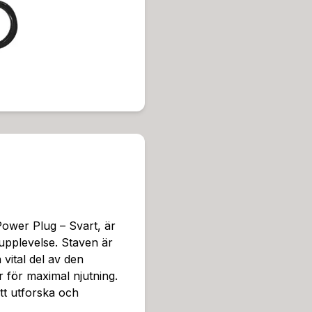
a egna preferenser. Diameter
n säker och bekväm känsla. 
niskt material, vilket säke
wer Plug är inte bara en se
egen potential. Genom att 
kraftfull och intensiv orga
gnen möjliggör stimulering a
ch intensiteten. Med Power
cka nya nivåer av sensatio
s användning med glidmedel.
förmåga att skapa en smid
el är ett alternativ för de 
medel kan bidra till att för
utformat för analsex.Rengör
ower Plug – Svart, är
ch säker användning. Använ
supplevelse. Staven är
r och för att hålla leksaken
vital del av den
i din njutning och en möjli
 för maximal njutning.
sätt. Med sin ergonomiska 
tt utforska och
åste för alla som söker inte