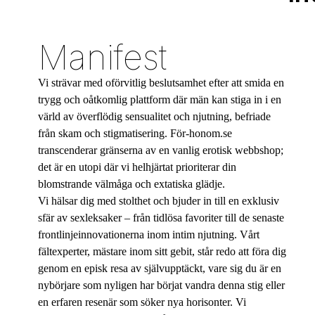
Manifest
Vi strävar med oförvitlig beslutsamhet efter att smida en
trygg och oåtkomlig plattform där män kan stiga in i en
värld av överflödig sensualitet och njutning, befriade
från skam och stigmatisering. För-honom.se
transcenderar gränserna av en vanlig erotisk webbshop;
det är en utopi där vi helhjärtat prioriterar din
blomstrande välmåga och extatiska glädje.
Vi hälsar dig med stolthet och bjuder in till en exklusiv
sfär av sexleksaker – från tidlösa favoriter till de senaste
frontlinjeinnovationerna inom intim njutning. Vårt
fältexperter, mästare inom sitt gebit, står redo att föra dig
genom en episk resa av självupptäckt, vare sig du är en
nybörjare som nyligen har börjat vandra denna stig eller
en erfaren resenär som söker nya horisonter. Vi