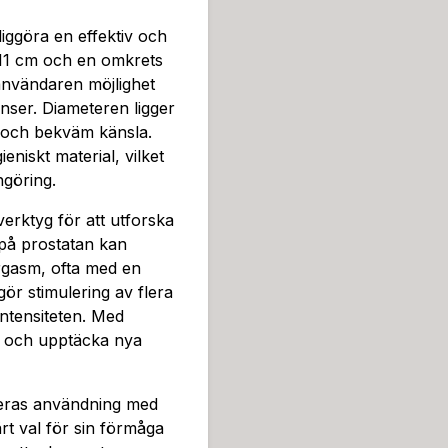
iggöra en effektiv och
å 11 cm och en omkrets
 användaren möjlighet
nser. Diameteren ligger
er och bekväm känsla.
ieniskt material, vilket
ngöring.
erktyg för att utforska
 på prostatan kan
rgasm, ofta med en
gör stimulering av flera
intensiteten. Med
g och upptäcka nya
deras användning med
ärt val för sin förmåga