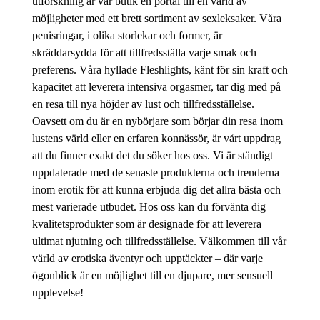
utforskning är vår butik en portal till en värld av
möjligheter med ett brett sortiment av sexleksaker. Våra
penisringar, i olika storlekar och former, är
skräddarsydda för att tillfredsställa varje smak och
preferens. Våra hyllade Fleshlights, känt för sin kraft och
kapacitet att leverera intensiva orgasmer, tar dig med på
en resa till nya höjder av lust och tillfredsställelse.
Oavsett om du är en nybörjare som börjar din resa inom
lustens värld eller en erfaren konnässör, är vårt uppdrag
att du finner exakt det du söker hos oss. Vi är ständigt
uppdaterade med de senaste produkterna och trenderna
inom erotik för att kunna erbjuda dig det allra bästa och
mest varierade utbudet. Hos oss kan du förvänta dig
kvalitetsprodukter som är designade för att leverera
ultimat njutning och tillfredsställelse. Välkommen till vår
värld av erotiska äventyr och upptäckter – där varje
ögonblick är en möjlighet till en djupare, mer sensuell
upplevelse!