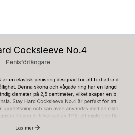
ard Cocksleeve No.4
Penisförlängare
r en elastisk penisring designad för att förbättra d
hållighet. Denna sköna och vågade ring har en längd
ndig diameter på 2,5 centimeter, vilket skapar en b
sla. Stay Hard Cocksleeve No.4 är perfekt för att
der upphetsning och kan även användas med en dildo
lansen.Ringen är tillverkad av TPE, ett mjukt och fle
nsamt mot din hud. Dess form skapar ett tryck som k
Läs mer
v och långvarig erektion. Den elastiska designen gör