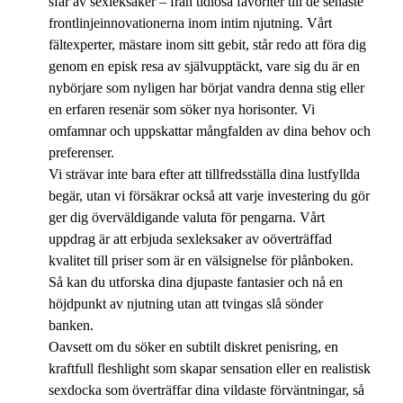
sfär av sexleksaker – från tidlösa favoriter till de senaste
frontlinjeinnovationerna inom intim njutning. Vårt
fältexperter, mästare inom sitt gebit, står redo att föra dig
genom en episk resa av självupptäckt, vare sig du är en
nybörjare som nyligen har börjat vandra denna stig eller
en erfaren resenär som söker nya horisonter. Vi
omfamnar och uppskattar mångfalden av dina behov och
preferenser.
Vi strävar inte bara efter att tillfredsställa dina lustfyllda
begär, utan vi försäkrar också att varje investering du gör
ger dig överväldigande valuta för pengarna. Vårt
uppdrag är att erbjuda sexleksaker av oöverträffad
kvalitet till priser som är en välsignelse för plånboken.
Så kan du utforska dina djupaste fantasier och nå en
höjdpunkt av njutning utan att tvingas slå sönder
banken.
Oavsett om du söker en subtilt diskret penisring, en
kraftfull fleshlight som skapar sensation eller en realistisk
sexdocka som överträffar dina vildaste förväntningar, så