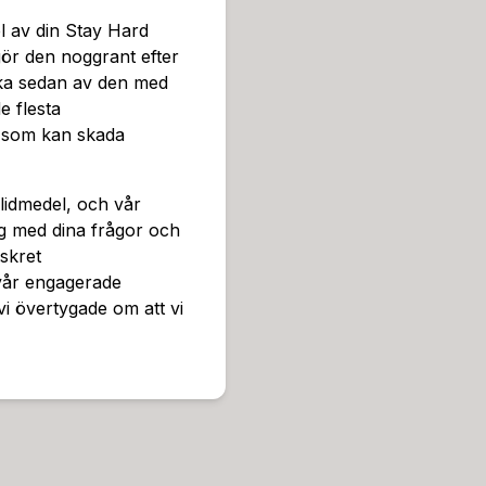
el av din Stay Hard
ör den noggrant efter
rka sedan av den med
e flesta
r som kan skada
glidmedel, och vår
dig med dina frågor och
iskret
vår engagerade
i övertygade om att vi