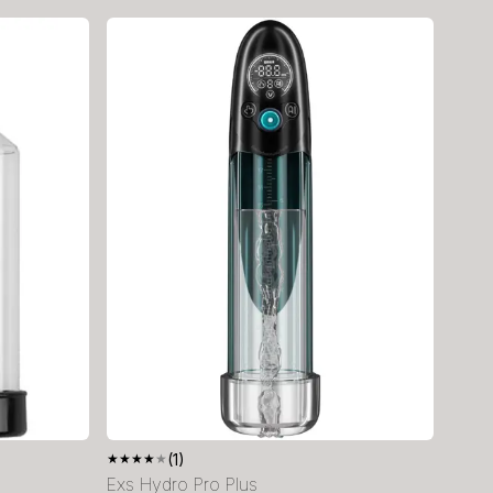
★
★
★
★
★
(1)
Exs Hydro Pro Plus