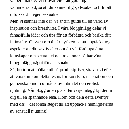
välbefinnande. Vi strävar efter att göra dig
välunderrättad, så att du känner dig självsäker och fri att
utforska din egen sexualitet.
Men vi stannar inte där. Vi är din guide till en värld av
inspiration och kreativitet. I våra blogginlägg delar vi
fantasifulla idéer och tips för att förbättra och berika ditt
intima liv. Oavsett om du är nyfiken på att upptäcka nya
aspekter av ditt sexliv eller om du vill fördjupa dina
kunskaper om sexualitet och relationer, så har våra
blogginlägg något för alla smaker.
Så, bortom att hålla koll på produktpriser, strävar vi efter
att vara din kompletta resurs för kunskap, inspiration och
gemenskap inom området av intimitet och erotisk
njutning. Vår blogg är en plats där varje inlägg bjuder in
dig till en spännande resa. Kom och dela detta äventyr
med oss – det första steget till att upptäcka hemligheterna
av sensuell njutning!