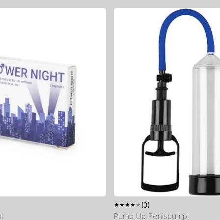
★
★
★
★
★
(3)
t
Pump Up Penispump