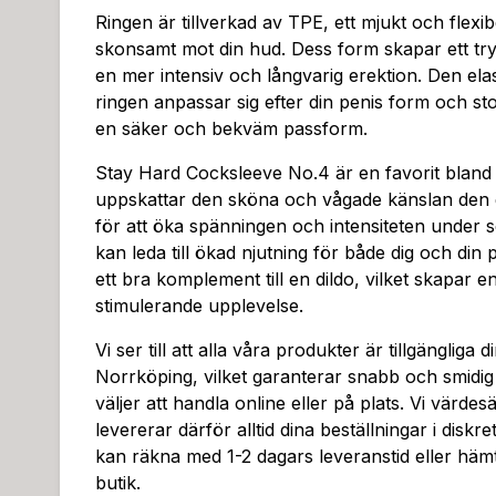
Ringen är tillverkad av TPE, ett mjukt och flexib
skonsamt mot din hud. Dess form skapar ett tryc
en mer intensiv och långvarig erektion. Den elas
ringen anpassar sig efter din penis form och stor
en säker och bekväm passform.
Stay Hard Cocksleeve No.4 är en favorit bland
uppskattar den sköna och vågade känslan den
för att öka spänningen och intensiteten under sex
kan leda till ökad njutning för både dig och din
ett bra komplement till en dildo, vilket skapar 
stimulerande upplevelse.
Vi ser till att alla våra produkter är tillgängliga d
Norrköping, vilket garanterar snabb och smidig
väljer att handla online eller på plats. Vi värdes
levererar därför alltid dina beställningar i disk
kan räkna med 1-2 dagars leveranstid eller hämta
butik.