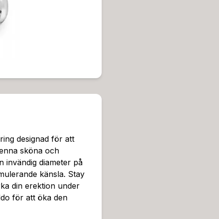
att ringen anpassar sig efte
äker och bekväm passform.
nnor som uppskattar den s
as för att öka spänningen oc
a till ökad njutning för bå
ment till en dildo, vilket 
till att alla våra produkter ä
garanterar snabb och smidig
r på plats.Vi värdesätter di
i diskreta förpackningar. D
din beställning i vår butik.
n Stay Hard Cocksleeve No
ing designad för att
fter varje användning med 
 Denna sköna och
uk trasa. TPE-materialet är
n invändig diameter på
k starka kemikalier som kan
imulerande känsla. Stay
eksaker och glidmedel, och 
rka din erektion under
g med dina frågor och behov
do för att öka den
ppingupplevelse för alla v
ora utbud av produkter är vi