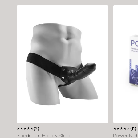
★
★
★
★
★
(2)
★
★
★
★
★
(11)
Pipedream Hollow Strap-on
Power Nigh