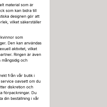
söker.
elt material som är
k som kan bidra till
tiska designen gör att
lek, vilket säkerställer
 kvinnor som
 ger. Den kan användas
uell aktivitet, vilket
 partner. Ringen är även
en mångsidig och
irekt från vår butik i
 service oavsett om du
ätter diskretion och
reta förpackningar. Du
 din beställning i vår