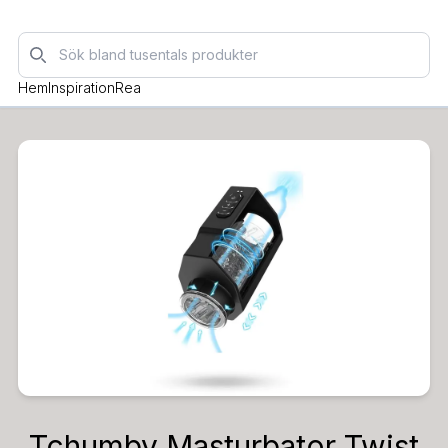
Sök
Hem
Inspiration
Rea
Tchumby Masturbator Twist