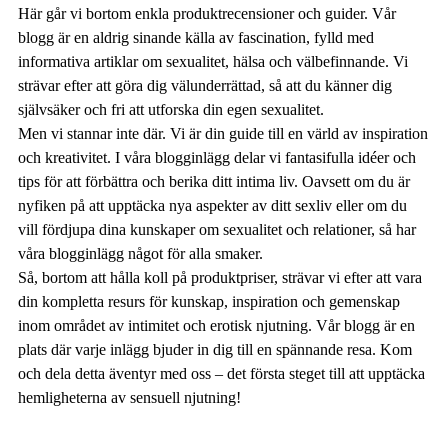
Här går vi bortom enkla produktrecensioner och guider. Vår
blogg är en aldrig sinande källa av fascination, fylld med
informativa artiklar om sexualitet, hälsa och välbefinnande. Vi
strävar efter att göra dig välunderrättad, så att du känner dig
självsäker och fri att utforska din egen sexualitet.
Men vi stannar inte där. Vi är din guide till en värld av inspiration
och kreativitet. I våra blogginlägg delar vi fantasifulla idéer och
tips för att förbättra och berika ditt intima liv. Oavsett om du är
nyfiken på att upptäcka nya aspekter av ditt sexliv eller om du
vill fördjupa dina kunskaper om sexualitet och relationer, så har
våra blogginlägg något för alla smaker.
Så, bortom att hålla koll på produktpriser, strävar vi efter att vara
din kompletta resurs för kunskap, inspiration och gemenskap
inom området av intimitet och erotisk njutning. Vår blogg är en
plats där varje inlägg bjuder in dig till en spännande resa. Kom
och dela detta äventyr med oss – det första steget till att upptäcka
hemligheterna av sensuell njutning!