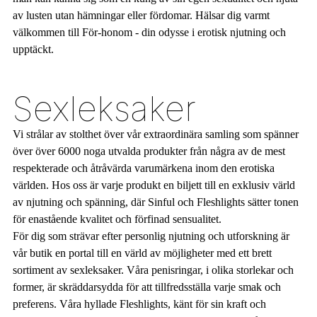
av lusten utan hämningar eller fördomar. Hälsar dig varmt
välkommen till För-honom - din odysse i erotisk njutning och
upptäckt.
Sexleksaker
Vi strålar av stolthet över vår extraordinära samling som spänner
över över 6000 noga utvalda produkter från några av de mest
respekterade och åtråvärda varumärkena inom den erotiska
världen. Hos oss är varje produkt en biljett till en exklusiv värld
av njutning och spänning, där Sinful och Fleshlights sätter tonen
för enastående kvalitet och förfinad sensualitet.
För dig som strävar efter personlig njutning och utforskning är
vår butik en portal till en värld av möjligheter med ett brett
sortiment av sexleksaker. Våra penisringar, i olika storlekar och
former, är skräddarsydda för att tillfredsställa varje smak och
preferens. Våra hyllade Fleshlights, känt för sin kraft och