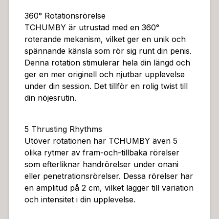
ern diameter: 40 mmBatteritid: 1 timmeLaddningstid: 2,
5 timmarLjudnivå: 65 dBTotala dimensioner: 14,5 x 11,
360° Rotationsrörelse
5 x 8 cm
TCHUMBY är utrustad med en 360°
roterande mekanism, vilket ger en unik och
spännande känsla som rör sig runt din penis.
Denna rotation stimulerar hela din längd och
ger en mer originell och njutbar upplevelse
under din session. Det tillför en rolig twist till
din nöjesrutin.
5 Thrusting Rhythms
Utöver rotationen har TCHUMBY även 5
olika rytmer av fram-och-tillbaka rörelser
som efterliknar handrörelser under onani
eller penetrationsrörelser. Dessa rörelser har
en amplitud på 2 cm, vilket lägger till variation
och intensitet i din upplevelse.