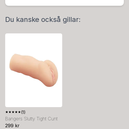
Du kanske också gillar:
★
★
★
★
★
(1)
Bangers Slutty Tight Cunt
299 kr