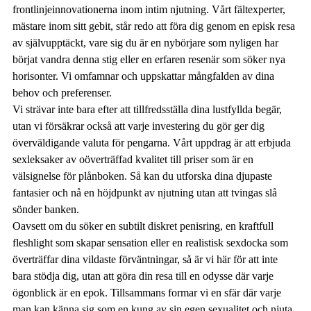
frontlinjeinnovationerna inom intim njutning. Vårt fältexperter,
mästare inom sitt gebit, står redo att föra dig genom en episk resa
av självupptäckt, vare sig du är en nybörjare som nyligen har
börjat vandra denna stig eller en erfaren resenär som söker nya
horisonter. Vi omfamnar och uppskattar mångfalden av dina
behov och preferenser.
Vi strävar inte bara efter att tillfredsställa dina lustfyllda begär,
utan vi försäkrar också att varje investering du gör ger dig
överväldigande valuta för pengarna. Vårt uppdrag är att erbjuda
sexleksaker av oöverträffad kvalitet till priser som är en
välsignelse för plånboken. Så kan du utforska dina djupaste
fantasier och nå en höjdpunkt av njutning utan att tvingas slå
sönder banken.
Oavsett om du söker en subtilt diskret penisring, en kraftfull
fleshlight som skapar sensation eller en realistisk sexdocka som
överträffar dina vildaste förväntningar, så är vi här för att inte
bara stödja dig, utan att göra din resa till en odysse där varje
ögonblick är en epok. Tillsammans formar vi en sfär där varje
man kan känna sig som en kung av sin egen sexualitet och njuta