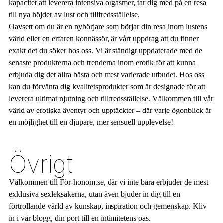
kapacitet att leverera intensiva orgasmer, tar dig med på en resa
till nya höjder av lust och tillfredsställelse.
Oavsett om du är en nybörjare som börjar din resa inom lustens
värld eller en erfaren konnässör, är vårt uppdrag att du finner
exakt det du söker hos oss. Vi är ständigt uppdaterade med de
senaste produkterna och trenderna inom erotik för att kunna
erbjuda dig det allra bästa och mest varierade utbudet. Hos oss
kan du förvänta dig kvalitetsprodukter som är designade för att
leverera ultimat njutning och tillfredsställelse. Välkommen till vår
värld av erotiska äventyr och upptäckter – där varje ögonblick är
en möjlighet till en djupare, mer sensuell upplevelse!
Övrigt
Välkommen till För-honom.se, där vi inte bara erbjuder de mest
exklusiva sexleksakerna, utan även bjuder in dig till en
förtrollande värld av kunskap, inspiration och gemenskap. Kliv
in i vår blogg, din port till en intimitetens oas.