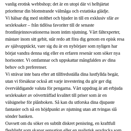
vanlig erotisk webbshop; det är en utopi där vi helhjärtat
prioriterar din blomstrande välmåga och extatiska glädje.
Vi hälsar dig med stolthet och bjuder in till en exklusiv sfär av
sexleksaker – från tidlösa favoriter till de senaste
frontlinjeinnovationerna inom intim njutning. Vårt fältexperter,
mästare inom sitt gebit, står redo att föra dig genom en episk resa
av självupptäckt, vare sig du är en nybörjare som nyligen har
börjat vandra denna stig eller en erfaren resenär som söker nya
horisonter. Vi omfamnar och uppskattar mångfalden av dina
behov och preferenser.
Vi strävar inte bara efter att tillfredsställa dina lustfyllda begär,
utan vi försäkrar också att varje investering du gör ger dig
överväldigande valuta för pengarna. Vårt uppdrag är att erbjuda
sexleksaker av oöverträffad kvalitet till priser som är en
välsignelse för plånboken. Så kan du utforska dina djupaste
fantasier och nå en höjdpunkt av njutning utan att tvingas slå
sönder banken.
Oavsett om du söker en subtilt diskret penisring, en kraftfull
fleshlight som skapar sensation eller en realistisk sexdocka som