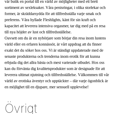
vår butik en portal till en värld av möjligheter med ett brett
sortiment av sexleksaker. Våra penisringar, i olika storlekar och
former, är skräddarsydda för att tillfredsställa varje smak och
preferens. Våra hyllade Fleshlights, känt för sin kraft och
kapacitet att leverera intensiva orgasmer, tar dig med på en resa
till nya höjder av lust och tillfredsställelse.
Oavsett om du är en nybörjare som börjar din resa inom lustens
värld eller en erfaren konnässör, är vårt uppdrag att du finner
exakt det du söker hos oss. Vi är ständigt uppdaterade med de
senaste produkterna och trenderna inom erotik för att kunna
erbjuda dig det allra bästa och mest varierade utbudet. Hos oss
kan du förvänta dig kvalitetsprodukter som är designade för att
leverera ultimat njutning och tillfredsställelse. Välkommen till vår
värld av erotiska äventyr och upptäckter – där varje ögonblick är
en möjlighet till en djupare, mer sensuell upplevelse!
Övrigt