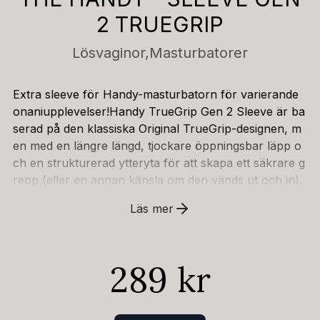
2 TRUEGRIP
Lösvaginor,
Masturbatorer
Extra sleeve för Handy-masturbatorn för varierande
onaniupplevelser!Handy TrueGrip Gen 2 Sleeve är ba
serad på den klassiska Original TrueGrip-designen, m
en med en längre längd, tjockare öppningsbar läpp o
ch en strukturerad ytteryta för att skapa ett säkrare g
repp (eller en annan känsla om den vänds ut och in).
Den längre längden gör att den kan hållas med ett du
Läs mer
bbelhandsgrepp, vilket skapar fler möjligheter om den
används utanför Handyn.Mycket stretchig – passar d
e flesta storlekar. Återanvändbar, hållbar och lätt att r
289 kr
engöra.