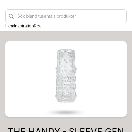
Sök
Hem
Inspiration
Rea
THE HANDY - SLEEVE GEN