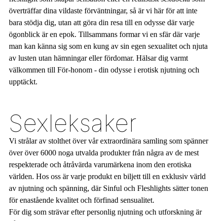
överträffar dina vildaste förväntningar, så är vi här för att inte
bara stödja dig, utan att göra din resa till en odysse där varje
ögonblick är en epok. Tillsammans formar vi en sfär där varje
man kan känna sig som en kung av sin egen sexualitet och njuta
av lusten utan hämningar eller fördomar. Hälsar dig varmt
välkommen till För-honom - din odysse i erotisk njutning och
upptäckt.
Sexleksaker
Vi strålar av stolthet över vår extraordinära samling som spänner
över över 6000 noga utvalda produkter från några av de mest
respekterade och åtråvärda varumärkena inom den erotiska
världen. Hos oss är varje produkt en biljett till en exklusiv värld
av njutning och spänning, där Sinful och Fleshlights sätter tonen
för enastående kvalitet och förfinad sensualitet.
För dig som strävar efter personlig njutning och utforskning är