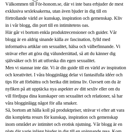
Välkommen till För-honom.se, där vi inte bara erbjuder de mest
exklusiva sexleksakerna, utan även bjuder in dig till en
förtrollande värld av kunskap, inspiration och gemenskap. Kliv
in i vår blogg, din port till en intimitetens oas.
Här går vi bortom enkla produktrecensioner och guider. Vår
blogg är en aldrig sinande källa av fascination, fylld med
informativa artiklar om sexualitet, hälsa och välbefinnande. Vi
strävar efter att göra dig välunderrättad, så att du känner dig
självsäker och fri att utforska din egen sexualitet.
Men vi stannar inte där. Vi är din guide till en värld av inspiration
och kreativitet. I våra blogginlägg delar vi fantasifulla idéer och
tips för att förbättra och berika ditt intima liv. Oavsett om du är
nyfiken på att upptäcka nya aspekter av ditt sexliv eller om du
vill fördjupa dina kunskaper om sexualitet och relationer, så har
våra blogginlägg något för alla smaker.
Så, bortom att hålla koll på produktpriser, strävar vi efter att vara
din kompletta resurs för kunskap, inspiration och gemenskap
inom området av intimitet och erotisk njutning. Vår blogg är en
plats där varje inlägg bjuder in dig till en spännande resa. Kom