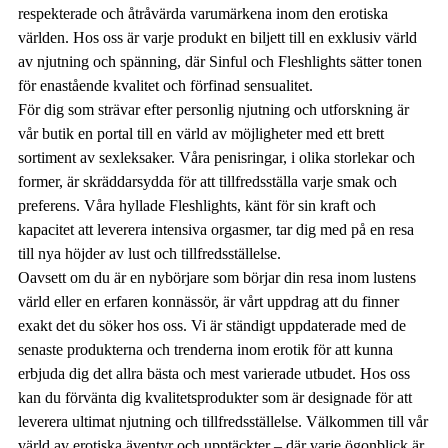
respekterade och åtråvärda varumärkena inom den erotiska
världen. Hos oss är varje produkt en biljett till en exklusiv värld
av njutning och spänning, där Sinful och Fleshlights sätter tonen
för enastående kvalitet och förfinad sensualitet.
För dig som strävar efter personlig njutning och utforskning är
vår butik en portal till en värld av möjligheter med ett brett
sortiment av sexleksaker. Våra penisringar, i olika storlekar och
former, är skräddarsydda för att tillfredsställa varje smak och
preferens. Våra hyllade Fleshlights, känt för sin kraft och
kapacitet att leverera intensiva orgasmer, tar dig med på en resa
till nya höjder av lust och tillfredsställelse.
Oavsett om du är en nybörjare som börjar din resa inom lustens
värld eller en erfaren konnässör, är vårt uppdrag att du finner
exakt det du söker hos oss. Vi är ständigt uppdaterade med de
senaste produkterna och trenderna inom erotik för att kunna
erbjuda dig det allra bästa och mest varierade utbudet. Hos oss
kan du förvänta dig kvalitetsprodukter som är designade för att
leverera ultimat njutning och tillfredsställelse. Välkommen till vår
värld av erotiska äventyr och upptäckter – där varje ögonblick är