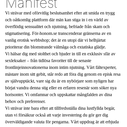
Manifest
Vi strävar med oförvitlig beslutsamhet efter att smida en trygg
och oåtkomlig plattform där män kan stiga in i en värld av
överflödig sensualitet och njutning, befriade från skam och
stigmatisering. För-honom.se transcenderar gränserna av en
vanlig erotisk webbshop; det är en utopi där vi helhjärtat
prioriterar din blomstrande välmåga och extatiska glädje.
Vi hälsar dig med stolthet och bjuder in till en exklusiv sfär av
sexleksaker – från tidlösa favoriter till de senaste
frontlinjeinnovationerna inom intim njutning. Vårt fältexperter,
mästare inom sitt gebit, står redo att föra dig genom en episk resa
av självupptäckt, vare sig du är en nybörjare som nyligen har
börjat vandra denna stig eller en erfaren resenär som söker nya
horisonter. Vi omfamnar och uppskattar mångfalden av dina
behov och preferenser.
Vi strävar inte bara efter att tillfredsställa dina lustfyllda begär,
utan vi försäkrar också att varje investering du gör ger dig
överväldigande valuta för pengarna. Vårt uppdrag är att erbjuda