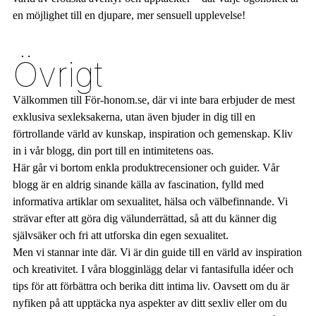
en möjlighet till en djupare, mer sensuell upplevelse!
Övrigt
Välkommen till För-honom.se, där vi inte bara erbjuder de mest
exklusiva sexleksakerna, utan även bjuder in dig till en
förtrollande värld av kunskap, inspiration och gemenskap. Kliv
in i vår blogg, din port till en intimitetens oas.
Här går vi bortom enkla produktrecensioner och guider. Vår
blogg är en aldrig sinande källa av fascination, fylld med
informativa artiklar om sexualitet, hälsa och välbefinnande. Vi
strävar efter att göra dig välunderrättad, så att du känner dig
självsäker och fri att utforska din egen sexualitet.
Men vi stannar inte där. Vi är din guide till en värld av inspiration
och kreativitet. I våra blogginlägg delar vi fantasifulla idéer och
tips för att förbättra och berika ditt intima liv. Oavsett om du är
nyfiken på att upptäcka nya aspekter av ditt sexliv eller om du