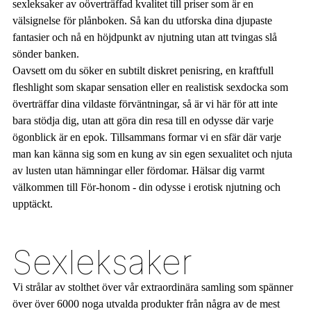
sexleksaker av oöverträffad kvalitet till priser som är en
välsignelse för plånboken. Så kan du utforska dina djupaste
fantasier och nå en höjdpunkt av njutning utan att tvingas slå
sönder banken.
Oavsett om du söker en subtilt diskret penisring, en kraftfull
fleshlight som skapar sensation eller en realistisk sexdocka som
överträffar dina vildaste förväntningar, så är vi här för att inte
bara stödja dig, utan att göra din resa till en odysse där varje
ögonblick är en epok. Tillsammans formar vi en sfär där varje
man kan känna sig som en kung av sin egen sexualitet och njuta
av lusten utan hämningar eller fördomar. Hälsar dig varmt
välkommen till För-honom - din odysse i erotisk njutning och
upptäckt.
Sexleksaker
Vi strålar av stolthet över vår extraordinära samling som spänner
över över 6000 noga utvalda produkter från några av de mest