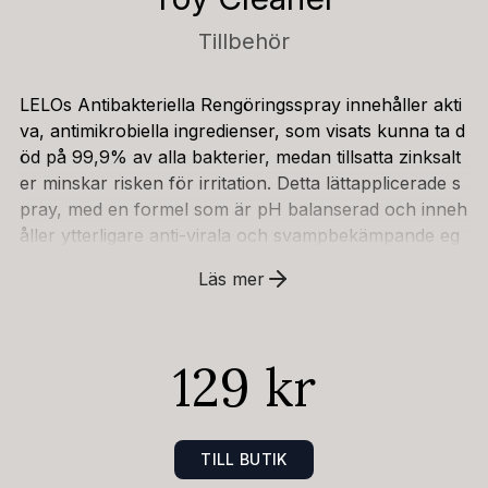
Tillbehör
LELOs Antibakteriella Rengöringsspray innehåller akti
va, antimikrobiella ingredienser, som visats kunna ta d
öd på 99,9% av alla bakterier, medan tillsatta zinksalt
er minskar risken för irritation. Detta lättapplicerade s
pray, med en formel som är pH balanserad och inneh
åller ytterligare anti-virala och svampbekämpande eg
enskaper, är det säkraste och mest effektiva valet för
Läs mer
rengöring av dina leksaker. INSTRUKTIONER: Spraya
sexleksakens yta, låt verka i 5 sekunder och torka se
dan rent med en luddfri trasa eller handduk. Den krop
129 kr
ps-säkra formeln gör att du inte behöver skölja med v
atten efteråt. Lämplig för användning med silikon, gum
mi och latex leksaker. Undvik kontakt med ögonen oc
h svälj den inte. Mängd: 60ml
TILL BUTIK