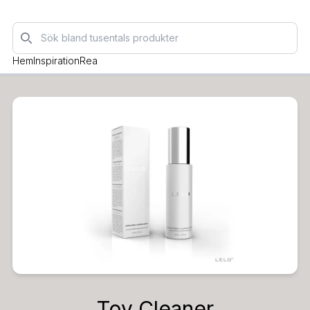
Sök
Hem
Inspiration
Rea
Toy Cleaner