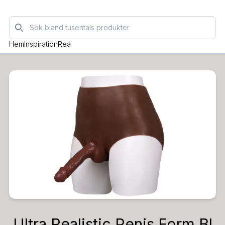
Sök
Hem
Inspiration
Rea
Ultra Realistic Penis Form Bl