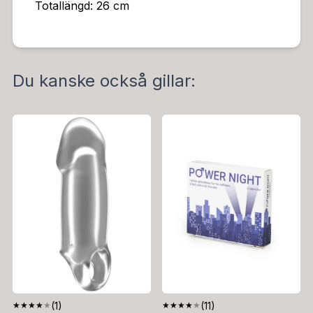
Totallängd: 26 cm
Du kanske också gillar:
★
★
★
★
★
(1)
★
★
★
★
★
(11)