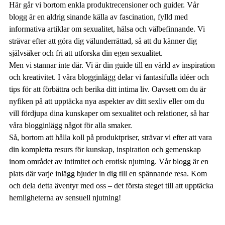
Här går vi bortom enkla produktrecensioner och guider. Vår
blogg är en aldrig sinande källa av fascination, fylld med
informativa artiklar om sexualitet, hälsa och välbefinnande. Vi
strävar efter att göra dig välunderrättad, så att du känner dig
självsäker och fri att utforska din egen sexualitet.
Men vi stannar inte där. Vi är din guide till en värld av inspiration
och kreativitet. I våra blogginlägg delar vi fantasifulla idéer och
tips för att förbättra och berika ditt intima liv. Oavsett om du är
nyfiken på att upptäcka nya aspekter av ditt sexliv eller om du
vill fördjupa dina kunskaper om sexualitet och relationer, så har
våra blogginlägg något för alla smaker.
Så, bortom att hålla koll på produktpriser, strävar vi efter att vara
din kompletta resurs för kunskap, inspiration och gemenskap
inom området av intimitet och erotisk njutning. Vår blogg är en
plats där varje inlägg bjuder in dig till en spännande resa. Kom
och dela detta äventyr med oss – det första steget till att upptäcka
hemligheterna av sensuell njutning!