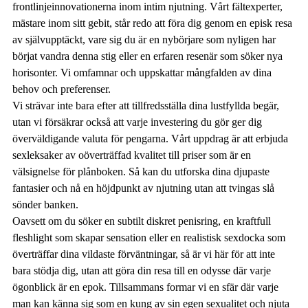
frontlinjeinnovationerna inom intim njutning. Vårt fältexperter,
mästare inom sitt gebit, står redo att föra dig genom en episk resa
av självupptäckt, vare sig du är en nybörjare som nyligen har
börjat vandra denna stig eller en erfaren resenär som söker nya
horisonter. Vi omfamnar och uppskattar mångfalden av dina
behov och preferenser.
Vi strävar inte bara efter att tillfredsställa dina lustfyllda begär,
utan vi försäkrar också att varje investering du gör ger dig
överväldigande valuta för pengarna. Vårt uppdrag är att erbjuda
sexleksaker av oöverträffad kvalitet till priser som är en
välsignelse för plånboken. Så kan du utforska dina djupaste
fantasier och nå en höjdpunkt av njutning utan att tvingas slå
sönder banken.
Oavsett om du söker en subtilt diskret penisring, en kraftfull
fleshlight som skapar sensation eller en realistisk sexdocka som
överträffar dina vildaste förväntningar, så är vi här för att inte
bara stödja dig, utan att göra din resa till en odysse där varje
ögonblick är en epok. Tillsammans formar vi en sfär där varje
man kan känna sig som en kung av sin egen sexualitet och njuta