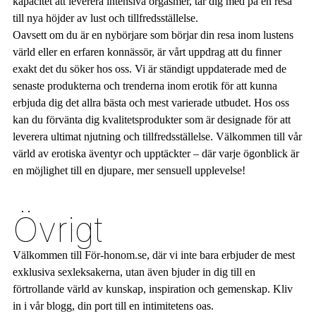
kapacitet att leverera intensiva orgasmer, tar dig med på en resa
till nya höjder av lust och tillfredsställelse.
Oavsett om du är en nybörjare som börjar din resa inom lustens
värld eller en erfaren konnässör, är vårt uppdrag att du finner
exakt det du söker hos oss. Vi är ständigt uppdaterade med de
senaste produkterna och trenderna inom erotik för att kunna
erbjuda dig det allra bästa och mest varierade utbudet. Hos oss
kan du förvänta dig kvalitetsprodukter som är designade för att
leverera ultimat njutning och tillfredsställelse. Välkommen till vår
värld av erotiska äventyr och upptäckter – där varje ögonblick är
en möjlighet till en djupare, mer sensuell upplevelse!
Övrigt
Välkommen till För-honom.se, där vi inte bara erbjuder de mest
exklusiva sexleksakerna, utan även bjuder in dig till en
förtrollande värld av kunskap, inspiration och gemenskap. Kliv
in i vår blogg, din port till en intimitetens oas.