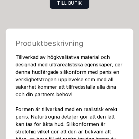
TILL BUTIK
r, detta är inte smuts!Storlek: SVikt: 0,80 kgMidja: 62 c
mHöft: 81 cmPenisdiameter: 3,5 cmPenislängd: 13 cmT
otallängd: 26 cm
Produktbeskrivning
Tillverkad av högkvalitativa material och
designad med ultrarealistiska egenskaper, ger
denna hudfärgade silikonform med penis en
verklighetstrogen upplevelse som med all
säkerhet kommer att tillfredsställa alla dina
och din partners behov!
Formen är tillverkad med en realistisk erekt
penis. Naturtrogna detaljer gör att den lätt
kan tas för äkta hud. Silikonformen är
stretchig vilket gör att den är bekväm att