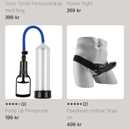
Sono Tjockt Penisöverdrag
Power Night
med Ring
269 kr
399 kr
★
★
★
★
★
(3)
★
★
★
★
★
(2)
Pump Up Penispump
Pipedream Hollow Strap-
199 kr
on
499 kr