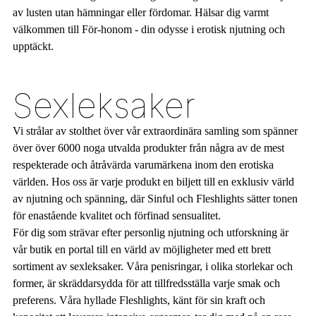
av lusten utan hämningar eller fördomar. Hälsar dig varmt
välkommen till För-honom - din odysse i erotisk njutning och
upptäckt.
Sexleksaker
Vi strålar av stolthet över vår extraordinära samling som spänner
över över 6000 noga utvalda produkter från några av de mest
respekterade och åtråvärda varumärkena inom den erotiska
världen. Hos oss är varje produkt en biljett till en exklusiv värld
av njutning och spänning, där Sinful och Fleshlights sätter tonen
för enastående kvalitet och förfinad sensualitet.
För dig som strävar efter personlig njutning och utforskning är
vår butik en portal till en värld av möjligheter med ett brett
sortiment av sexleksaker. Våra penisringar, i olika storlekar och
former, är skräddarsydda för att tillfredsställa varje smak och
preferens. Våra hyllade Fleshlights, känt för sin kraft och