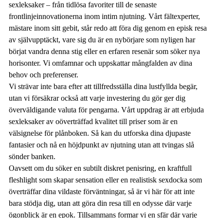
sexleksaker – från tidlösa favoriter till de senaste
frontlinjeinnovationerna inom intim njutning. Vårt fältexperter,
mästare inom sitt gebit, står redo att föra dig genom en episk resa
av självupptäckt, vare sig du är en nybörjare som nyligen har
börjat vandra denna stig eller en erfaren resenär som söker nya
horisonter. Vi omfamnar och uppskattar mångfalden av dina
behov och preferenser.
Vi strävar inte bara efter att tillfredsställa dina lustfyllda begär,
utan vi försäkrar också att varje investering du gör ger dig
överväldigande valuta för pengarna. Vårt uppdrag är att erbjuda
sexleksaker av oöverträffad kvalitet till priser som är en
välsignelse för plånboken. Så kan du utforska dina djupaste
fantasier och nå en höjdpunkt av njutning utan att tvingas slå
sönder banken.
Oavsett om du söker en subtilt diskret penisring, en kraftfull
fleshlight som skapar sensation eller en realistisk sexdocka som
överträffar dina vildaste förväntningar, så är vi här för att inte
bara stödja dig, utan att göra din resa till en odysse där varje
ögonblick är en epok. Tillsammans formar vi en sfär där varje