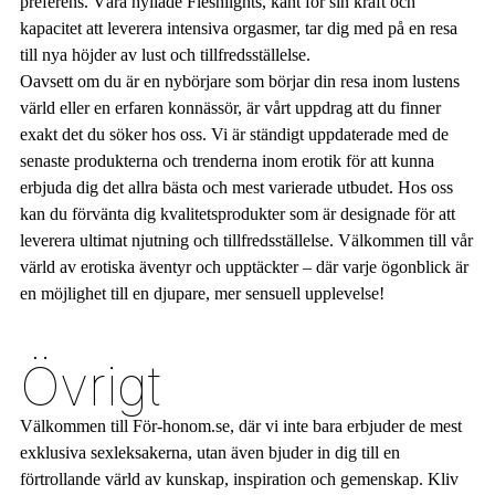
preferens. Våra hyllade Fleshlights, känt för sin kraft och
kapacitet att leverera intensiva orgasmer, tar dig med på en resa
till nya höjder av lust och tillfredsställelse.
Oavsett om du är en nybörjare som börjar din resa inom lustens
värld eller en erfaren konnässör, är vårt uppdrag att du finner
exakt det du söker hos oss. Vi är ständigt uppdaterade med de
senaste produkterna och trenderna inom erotik för att kunna
erbjuda dig det allra bästa och mest varierade utbudet. Hos oss
kan du förvänta dig kvalitetsprodukter som är designade för att
leverera ultimat njutning och tillfredsställelse. Välkommen till vår
värld av erotiska äventyr och upptäckter – där varje ögonblick är
en möjlighet till en djupare, mer sensuell upplevelse!
Övrigt
Välkommen till För-honom.se, där vi inte bara erbjuder de mest
exklusiva sexleksakerna, utan även bjuder in dig till en
förtrollande värld av kunskap, inspiration och gemenskap. Kliv