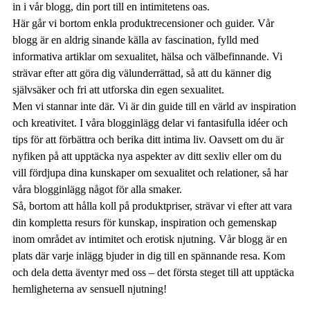
in i vår blogg, din port till en intimitetens oas.
Här går vi bortom enkla produktrecensioner och guider. Vår
blogg är en aldrig sinande källa av fascination, fylld med
informativa artiklar om sexualitet, hälsa och välbefinnande. Vi
strävar efter att göra dig välunderrättad, så att du känner dig
självsäker och fri att utforska din egen sexualitet.
Men vi stannar inte där. Vi är din guide till en värld av inspiration
och kreativitet. I våra blogginlägg delar vi fantasifulla idéer och
tips för att förbättra och berika ditt intima liv. Oavsett om du är
nyfiken på att upptäcka nya aspekter av ditt sexliv eller om du
vill fördjupa dina kunskaper om sexualitet och relationer, så har
våra blogginlägg något för alla smaker.
Så, bortom att hålla koll på produktpriser, strävar vi efter att vara
din kompletta resurs för kunskap, inspiration och gemenskap
inom området av intimitet och erotisk njutning. Vår blogg är en
plats där varje inlägg bjuder in dig till en spännande resa. Kom
och dela detta äventyr med oss – det första steget till att upptäcka
hemligheterna av sensuell njutning!