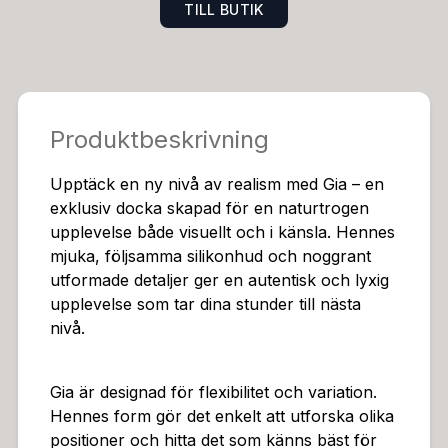
TILL BUTIK
fekt för dig som söker något utöver det vanliga – en k
ombination av design, kvalitet och realism.Egenskape
r:Ultrarealistisk silikonhud med naturlig elasticitetTvå ö
ppningar för variationProva olika positionerFylliga, na
turtrogna formerEnkel att rengöra och underhållaHö
Produktbeskrivning
gkvalitativ premiumsilikonMått:Höjd: 25 cmBredd: 33 c
mMidja: 45 cmHöft: 91 cmVikt 6.7 kg
Upptäck en ny nivå av realism med Gia – en
exklusiv docka skapad för en naturtrogen
upplevelse både visuellt och i känsla. Hennes
mjuka, följsamma silikonhud och noggrant
utformade detaljer ger en autentisk och lyxig
upplevelse som tar dina stunder till nästa
nivå.
Gia är designad för flexibilitet och variation.
Hennes form gör det enkelt att utforska olika
positioner och hitta det som känns bäst för