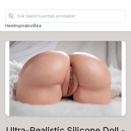
Sök
Hem
Inspiration
Rea
Ultra-Realistic Silicone Doll -