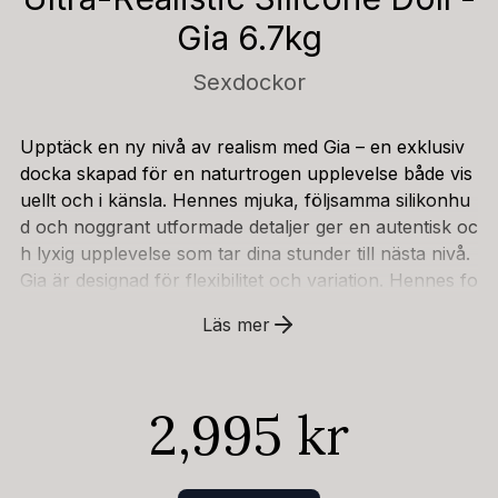
Gia 6.7kg
Sexdockor
Upptäck en ny nivå av realism med Gia – en exklusiv
docka skapad för en naturtrogen upplevelse både vis
uellt och i känsla. Hennes mjuka, följsamma silikonhu
d och noggrant utformade detaljer ger en autentisk oc
h lyxig upplevelse som tar dina stunder till nästa nivå.
Gia är designad för flexibilitet och variation. Hennes fo
rm gör det enkelt att utforska olika positioner och hitt
Läs mer
a det som känns bäst för dig. De fylliga formerna och
den realistiska strukturen ger en intensiv närvarokäns
la där varje rörelse upplevs mer levande.Med dubbla
2,995 kr
öppningar får du variation och möjlighet att anpassa u
pplevelsen efter dina egna preferenser. Materialet är
högkvalitativt, kroppssäkert silikon som både känns n
aturligt och är enkelt att rengöra efter användning.Per