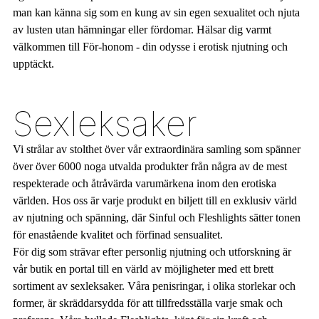
man kan känna sig som en kung av sin egen sexualitet och njuta
av lusten utan hämningar eller fördomar. Hälsar dig varmt
välkommen till För-honom - din odysse i erotisk njutning och
upptäckt.
Sexleksaker
Vi strålar av stolthet över vår extraordinära samling som spänner
över över 6000 noga utvalda produkter från några av de mest
respekterade och åtråvärda varumärkena inom den erotiska
världen. Hos oss är varje produkt en biljett till en exklusiv värld
av njutning och spänning, där Sinful och Fleshlights sätter tonen
för enastående kvalitet och förfinad sensualitet.
För dig som strävar efter personlig njutning och utforskning är
vår butik en portal till en värld av möjligheter med ett brett
sortiment av sexleksaker. Våra penisringar, i olika storlekar och
former, är skräddarsydda för att tillfredsställa varje smak och