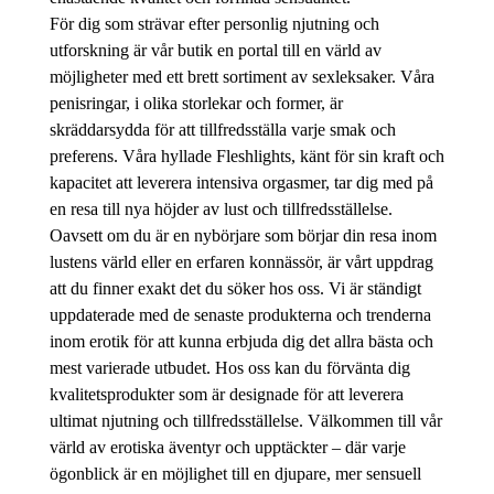
För dig som strävar efter personlig njutning och
utforskning är vår butik en portal till en värld av
möjligheter med ett brett sortiment av sexleksaker. Våra
penisringar, i olika storlekar och former, är
skräddarsydda för att tillfredsställa varje smak och
preferens. Våra hyllade Fleshlights, känt för sin kraft och
kapacitet att leverera intensiva orgasmer, tar dig med på
en resa till nya höjder av lust och tillfredsställelse.
Oavsett om du är en nybörjare som börjar din resa inom
lustens värld eller en erfaren konnässör, är vårt uppdrag
att du finner exakt det du söker hos oss. Vi är ständigt
uppdaterade med de senaste produkterna och trenderna
inom erotik för att kunna erbjuda dig det allra bästa och
mest varierade utbudet. Hos oss kan du förvänta dig
kvalitetsprodukter som är designade för att leverera
ultimat njutning och tillfredsställelse. Välkommen till vår
värld av erotiska äventyr och upptäckter – där varje
ögonblick är en möjlighet till en djupare, mer sensuell