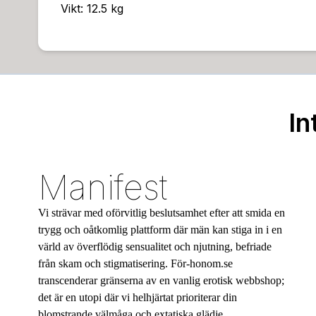
Vikt: 12.5 kg
In
Manifest
Vi strävar med oförvitlig beslutsamhet efter att smida en
trygg och oåtkomlig plattform där män kan stiga in i en
värld av överflödig sensualitet och njutning, befriade
från skam och stigmatisering. För-honom.se
transcenderar gränserna av en vanlig erotisk webbshop;
det är en utopi där vi helhjärtat prioriterar din
blomstrande välmåga och extatiska glädje.