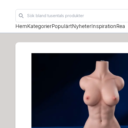
Sök
Hem
Kategorier
Populärt
Nyheter
Inspiration
Rea