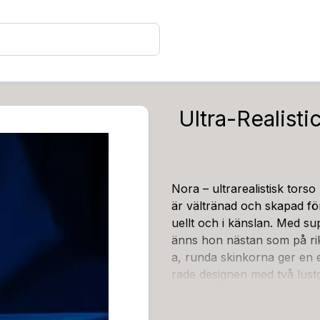
Ultra-Realisti
Nora – ultrarealistisk tors
är vältränad och skapad för
uellt och i känslan. Med su
änns hon nästan som på rik
a, runda skinkorna ger en 
rade designen med två lustg
nivå. Den mjuka, elastiska 
talj är omsorgsfullt skulpte