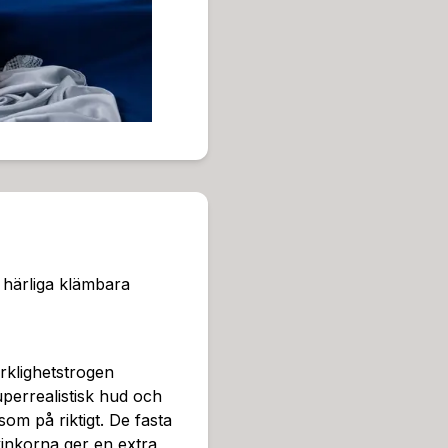
lverkad av kroppssäkra, gif
öra. Den slitstarka konstruk
orm och kvalitet över tid –
mt realistisk hud med naturl
mbara bröst med styva brös
för extra realism och njutn
orska Nora i olika position
ndningDetaljerad design fö
a och underhållaPremiumsil
up / Tjocklek: 24,5 cmBröst
h härliga klämbara
rklighetstrogen
uperrealistisk hud och
om på riktigt. De fasta
inkorna ger en extra