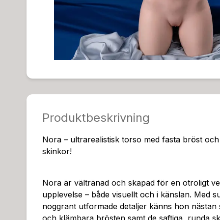
Produktbeskrivning
Nora – ultrarealistisk torso med fasta bröst oc
skinkor!
Nora är vältränad och skapad för en otroligt ve
upplevelse – både visuellt och i känslan. Med s
noggrant utformade detaljer känns hon nästan s
och klämbara brösten samt de saftiga, runda sk