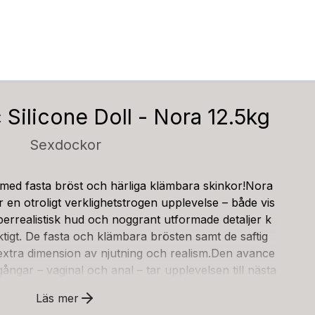
c Silicone Doll - Nora 12.5kg
Sexdockor
o med fasta bröst och härliga klämbara skinkor!Nora
 en otroligt verklighetstrogen upplevelse – både vis
perrealistisk hud och noggrant utformade detaljer k
tigt. De fasta och klämbara brösten samt de saftig
extra dimension av njutning och realism.Den avance
ångar – vaginal och anal – tar upplevelsen till nästa
huden känns otroligt verklighetstrogen, och varje de
Läs mer
rad och färgsatt för en autentisk look och känsla. Til