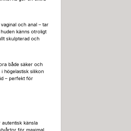
vaginal och anal – tar
a huden känns otroligt
llt skulpterad och
 Nora både säker och
i högelastisk silikon
id – perfekt för
r autentisk känsla
stvårtor för maximal