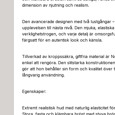
dimension av njutning och realism.
Den avancerade designen med två lustgångar – 
upplevelsen till nästa nivå. Den mjuka, elastisk
verklighetstrogen, och varje detalj är omsorgsfu
färgsatt för en autentisk look och känsla.
Tillverkad av kroppssäkra, giftfria material är
enkel att rengöra. Den slitstarka konstruktionen 
gör att hon behåller sin form och kvalitet över t
långvarig användning.
Egenskaper:
Extremt realistisk hud med naturlig elasticitet fö
Stora, fasta och klämbara bröst med styva brö