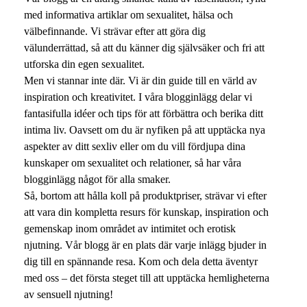
med informativa artiklar om sexualitet, hälsa och
välbefinnande. Vi strävar efter att göra dig
välunderrättad, så att du känner dig självsäker och fri att
utforska din egen sexualitet.
Men vi stannar inte där. Vi är din guide till en värld av
inspiration och kreativitet. I våra blogginlägg delar vi
fantasifulla idéer och tips för att förbättra och berika ditt
intima liv. Oavsett om du är nyfiken på att upptäcka nya
aspekter av ditt sexliv eller om du vill fördjupa dina
kunskaper om sexualitet och relationer, så har våra
blogginlägg något för alla smaker.
Så, bortom att hålla koll på produktpriser, strävar vi efter
att vara din kompletta resurs för kunskap, inspiration och
gemenskap inom området av intimitet och erotisk
njutning. Vår blogg är en plats där varje inlägg bjuder in
dig till en spännande resa. Kom och dela detta äventyr
med oss – det första steget till att upptäcka hemligheterna
av sensuell njutning!