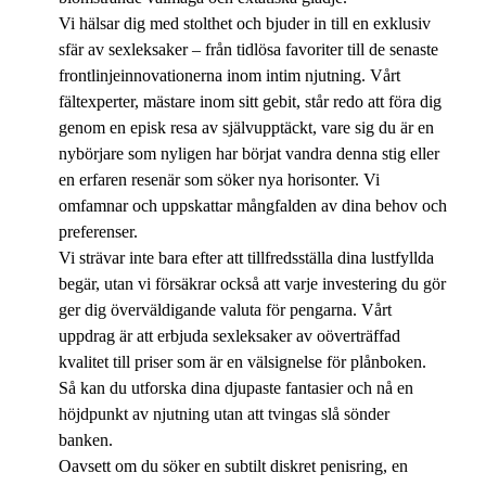
Vi hälsar dig med stolthet och bjuder in till en exklusiv
sfär av sexleksaker – från tidlösa favoriter till de senaste
frontlinjeinnovationerna inom intim njutning. Vårt
fältexperter, mästare inom sitt gebit, står redo att föra dig
genom en episk resa av självupptäckt, vare sig du är en
nybörjare som nyligen har börjat vandra denna stig eller
en erfaren resenär som söker nya horisonter. Vi
omfamnar och uppskattar mångfalden av dina behov och
preferenser.
Vi strävar inte bara efter att tillfredsställa dina lustfyllda
begär, utan vi försäkrar också att varje investering du gör
ger dig överväldigande valuta för pengarna. Vårt
uppdrag är att erbjuda sexleksaker av oöverträffad
kvalitet till priser som är en välsignelse för plånboken.
Så kan du utforska dina djupaste fantasier och nå en
höjdpunkt av njutning utan att tvingas slå sönder
banken.
Oavsett om du söker en subtilt diskret penisring, en