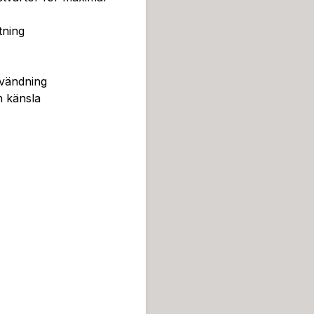
tning
nvändning
h känsla