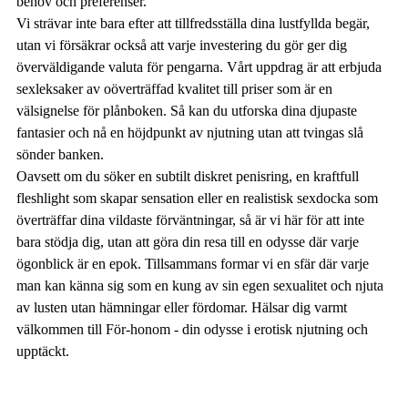
behov och preferenser.
Vi strävar inte bara efter att tillfredsställa dina lustfyllda begär,
utan vi försäkrar också att varje investering du gör ger dig
överväldigande valuta för pengarna. Vårt uppdrag är att erbjuda
sexleksaker av oöverträffad kvalitet till priser som är en
välsignelse för plånboken. Så kan du utforska dina djupaste
fantasier och nå en höjdpunkt av njutning utan att tvingas slå
sönder banken.
Oavsett om du söker en subtilt diskret penisring, en kraftfull
fleshlight som skapar sensation eller en realistisk sexdocka som
överträffar dina vildaste förväntningar, så är vi här för att inte
bara stödja dig, utan att göra din resa till en odysse där varje
ögonblick är en epok. Tillsammans formar vi en sfär där varje
man kan känna sig som en kung av sin egen sexualitet och njuta
av lusten utan hämningar eller fördomar. Hälsar dig varmt
välkommen till För-honom - din odysse i erotisk njutning och
upptäckt.