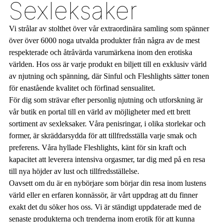
Sexleksaker
Vi strålar av stolthet över vår extraordinära samling som spänner
över över 6000 noga utvalda produkter från några av de mest
respekterade och åtråvärda varumärkena inom den erotiska
världen. Hos oss är varje produkt en biljett till en exklusiv värld
av njutning och spänning, där Sinful och Fleshlights sätter tonen
för enastående kvalitet och förfinad sensualitet.
För dig som strävar efter personlig njutning och utforskning är
vår butik en portal till en värld av möjligheter med ett brett
sortiment av sexleksaker. Våra penisringar, i olika storlekar och
former, är skräddarsydda för att tillfredsställa varje smak och
preferens. Våra hyllade Fleshlights, känt för sin kraft och
kapacitet att leverera intensiva orgasmer, tar dig med på en resa
till nya höjder av lust och tillfredsställelse.
Oavsett om du är en nybörjare som börjar din resa inom lustens
värld eller en erfaren konnässör, är vårt uppdrag att du finner
exakt det du söker hos oss. Vi är ständigt uppdaterade med de
senaste produkterna och trenderna inom erotik för att kunna