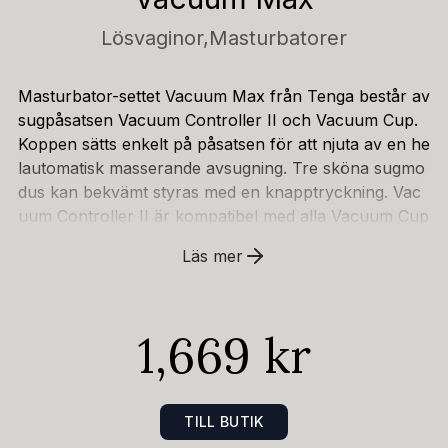
Lösvaginor,
Masturbatorer
Masturbator-settet Vacuum Max från Tenga består av
sugpåsatsen Vacuum Controller II och Vacuum Cup.
Koppen sätts enkelt på påsatsen för att njuta av en he
lautomatisk masserande avsugning. Tre sköna sugmo
dus kan bekvämt styras med en knapptryckning. Vac
uum Controller II är kompatibel med alla Vacuum Cup
s från Tenga (utom SD).Naturligtvis kan den medfölja
Läs mer
nde Vacuum Cup också användas utan Vacuum Cont
roller II. Engångsmasturbatorn är redo för omedelbar
användning. Efter den mjuka införingen förser smörjm
1,669 kr
edelsringen penis med rikligt med glidmedel så att ytter
ligare glidmedel inte behövs. För manuell sugeffekt, ta
bort klistermärket från vakuumöppningen och stäng
eller öppna den med fingret (efter önskemål).Påsatse
TILL BUTIK
n är uppladdningsbar - inklusive USB-laddningskabel.