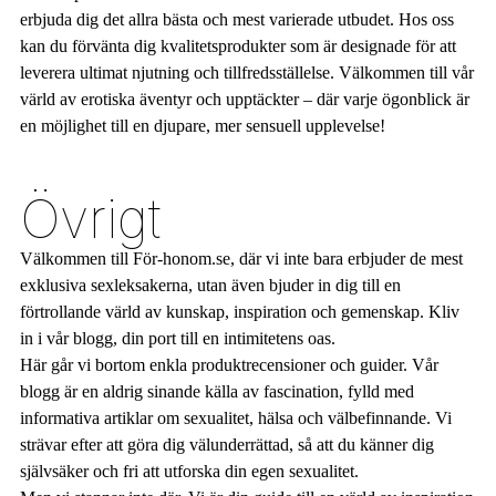
erbjuda dig det allra bästa och mest varierade utbudet. Hos oss
kan du förvänta dig kvalitetsprodukter som är designade för att
leverera ultimat njutning och tillfredsställelse. Välkommen till vår
värld av erotiska äventyr och upptäckter – där varje ögonblick är
en möjlighet till en djupare, mer sensuell upplevelse!
Övrigt
Välkommen till För-honom.se, där vi inte bara erbjuder de mest
exklusiva sexleksakerna, utan även bjuder in dig till en
förtrollande värld av kunskap, inspiration och gemenskap. Kliv
in i vår blogg, din port till en intimitetens oas.
Här går vi bortom enkla produktrecensioner och guider. Vår
blogg är en aldrig sinande källa av fascination, fylld med
informativa artiklar om sexualitet, hälsa och välbefinnande. Vi
strävar efter att göra dig välunderrättad, så att du känner dig
självsäker och fri att utforska din egen sexualitet.