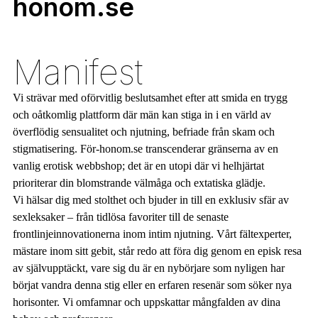
honom.se
Manifest
Vi strävar med oförvitlig beslutsamhet efter att smida en trygg
och oåtkomlig plattform där män kan stiga in i en värld av
överflödig sensualitet och njutning, befriade från skam och
stigmatisering. För-honom.se transcenderar gränserna av en
vanlig erotisk webbshop; det är en utopi där vi helhjärtat
prioriterar din blomstrande välmåga och extatiska glädje.
Vi hälsar dig med stolthet och bjuder in till en exklusiv sfär av
sexleksaker – från tidlösa favoriter till de senaste
frontlinjeinnovationerna inom intim njutning. Vårt fältexperter,
mästare inom sitt gebit, står redo att föra dig genom en episk resa
av självupptäckt, vare sig du är en nybörjare som nyligen har
börjat vandra denna stig eller en erfaren resenär som söker nya
horisonter. Vi omfamnar och uppskattar mångfalden av dina