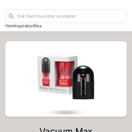
Sök
Hem
Inspiration
Rea
Vacuum Max