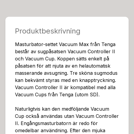
Påsats: 12 x 7,6 x 9 cm. PC, ABS, elastomer.Cup: 15 c
m lång/djup, inre Ø 4,5 cm. TPE, PE.
Produktbeskrivning
Masturbator-settet Vacuum Max från Tenga
består av sugpåsatsen Vacuum Controller II
och Vacuum Cup. Koppen sätts enkelt på
påsatsen för att njuta av en helautomatisk
masserande avsugning. Tre sköna sugmodus
kan bekvämt styras med en knapptryckning.
Vacuum Controller II är kompatibel med alla
Vacuum Cups från Tenga (utom SD).
Naturligtvis kan den medföljande Vacuum
Cup också användas utan Vacuum Controller
II. Engångsmasturbatorn är redo för
omedelbar användning. Efter den mjuka