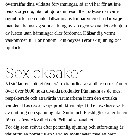
överträffar dina vildaste förväntningar, så är vi här för att inte
bara stödja dig, utan att göra din resa till en odysse där varje
ögonblick är en epok. Tillsammans formar vi en sfär där varje
man kan känna sig som en kung av sin egen sexualitet och njuta
av lusten utan hämningar eller fördomar. Hälsar dig varmt
välkommen till För-honom - din odysse i erotisk njutning och
upptäckt.
Sexleksaker
Vi strålar av stolthet över vår extraordinära samling som spänner
över över 6000 noga utvalda produkter från några av de mest
respekterade och åtråvärda varumärkena inom den erotiska
världen. Hos oss är varje produkt en biljett till en exklusiv värld
av njutning och spänning, där Sinful och Fleshlights sätter tonen
för enastående kvalitet och förfinad sensualitet.
För dig som strävar efter personlig njutning och utforskning är
vår butik en portal till en värld av möjligheter med ett brett