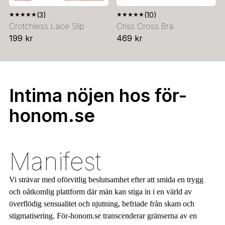
★
★
★
★
★
(3)
★
★
★
★
★
(10)
Crotchless Lace Slip
Criss Cross Bra
199 kr
469 kr
Intima nöjen hos för-
honom.se
Manifest
Vi strävar med oförvitlig beslutsamhet efter att smida en trygg
och oåtkomlig plattform där män kan stiga in i en värld av
överflödig sensualitet och njutning, befriade från skam och
stigmatisering. För-honom.se transcenderar gränserna av en