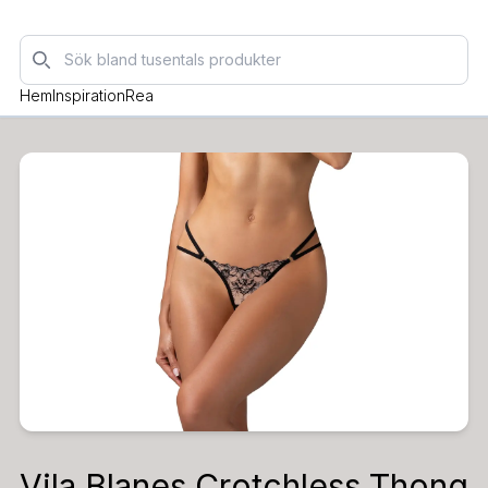
Sök
Hem
Inspiration
Rea
Vila Blanes Crotchless Thong