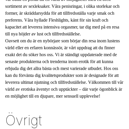
sortiment av sexleksaker. Våra penisringar, i olika storlekar och
former, är skräddarsydda för att tillfredsställa varje smak och
preferens. Våra hyllade Fleshlights, känt för sin kraft och
kapacitet att leverera intensiva orgasmer, tar dig med på en resa
till nya höjder av lust och tillfredsställelse.
Oavsett om du är en nybörjare som börjar din resa inom lustens
värld eller en erfaren konnässör, är vårt uppdrag att du finner
exakt det du söker hos oss. Vi är ständigt uppdaterade med de
senaste produkterna och trenderna inom erotik för att kunna
erbjuda dig det allra bästa och mest varierade utbudet. Hos oss
kan du förvänta dig kvalitetsprodukter som är designade för att
leverera ultimat njutning och tillfredsställelse. Välkommen till vår
värld av erotiska äventyr och upptäckter – där varje ögonblick är
en möjlighet till en djupare, mer sensuell upplevelse!
Övrigt