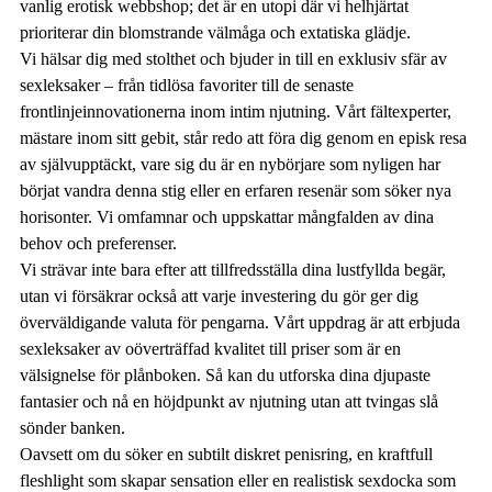
vanlig erotisk webbshop; det är en utopi där vi helhjärtat
prioriterar din blomstrande välmåga och extatiska glädje.
Vi hälsar dig med stolthet och bjuder in till en exklusiv sfär av
sexleksaker – från tidlösa favoriter till de senaste
frontlinjeinnovationerna inom intim njutning. Vårt fältexperter,
mästare inom sitt gebit, står redo att föra dig genom en episk resa
av självupptäckt, vare sig du är en nybörjare som nyligen har
börjat vandra denna stig eller en erfaren resenär som söker nya
horisonter. Vi omfamnar och uppskattar mångfalden av dina
behov och preferenser.
Vi strävar inte bara efter att tillfredsställa dina lustfyllda begär,
utan vi försäkrar också att varje investering du gör ger dig
överväldigande valuta för pengarna. Vårt uppdrag är att erbjuda
sexleksaker av oöverträffad kvalitet till priser som är en
välsignelse för plånboken. Så kan du utforska dina djupaste
fantasier och nå en höjdpunkt av njutning utan att tvingas slå
sönder banken.
Oavsett om du söker en subtilt diskret penisring, en kraftfull
fleshlight som skapar sensation eller en realistisk sexdocka som