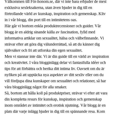
Välkommen till För-honom.se, där vi inte bara erbjuder de mest
exklusiva sexleksakerna, utan även bjuder in dig till en
förtrollande värld av kunskap, inspiration och gemenskap. Kliv
in i vår blogg, din port till en intimitetens oas.
Här går vi bortom enkla produktrecensioner och guider. Vår
blogg är en aldrig sinande källa av fascination, fylld med
informativa artiklar om sexualitet, hälsa och välbefinnande. Vi
strävar efter att göra dig välunderrättad, så att du känner dig
självsäker och fri att utforska din egen sexualitet.
Men vi stannar inte där. Vi är din guide till en värld av inspiration
och kreativitet. I våra blogginlägg delar vi fantasifulla idéer och
tips för att förbättra och berika ditt intima liv. Oavsett om du är
nyfiken på att upptäcka nya aspekter av ditt sexliv eller om du
vill fördjupa dina kunskaper om sexualitet och relationer, så har
våra blogginlägg något för alla smaker.
Så, bortom att hålla koll på produktpriser, strävar vi efter att vara
din kompletta resurs för kunskap, inspiration och gemenskap
inom området av intimitet och erotisk njutning. Vår blogg är en
plats där varje inlägg bjuder in dig till en spännande resa. Kom