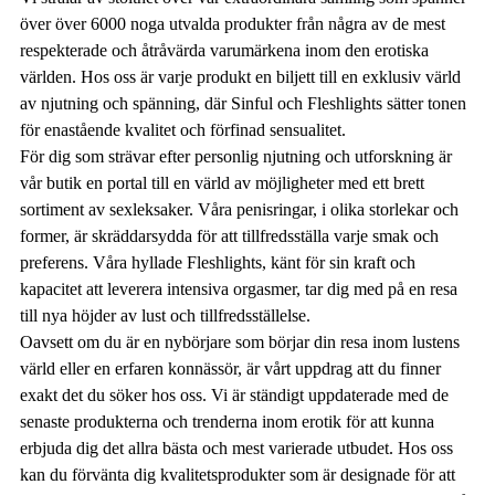
över över 6000 noga utvalda produkter från några av de mest
respekterade och åtråvärda varumärkena inom den erotiska
världen. Hos oss är varje produkt en biljett till en exklusiv värld
av njutning och spänning, där Sinful och Fleshlights sätter tonen
för enastående kvalitet och förfinad sensualitet.
För dig som strävar efter personlig njutning och utforskning är
vår butik en portal till en värld av möjligheter med ett brett
sortiment av sexleksaker. Våra penisringar, i olika storlekar och
former, är skräddarsydda för att tillfredsställa varje smak och
preferens. Våra hyllade Fleshlights, känt för sin kraft och
kapacitet att leverera intensiva orgasmer, tar dig med på en resa
till nya höjder av lust och tillfredsställelse.
Oavsett om du är en nybörjare som börjar din resa inom lustens
värld eller en erfaren konnässör, är vårt uppdrag att du finner
exakt det du söker hos oss. Vi är ständigt uppdaterade med de
senaste produkterna och trenderna inom erotik för att kunna
erbjuda dig det allra bästa och mest varierade utbudet. Hos oss
kan du förvänta dig kvalitetsprodukter som är designade för att