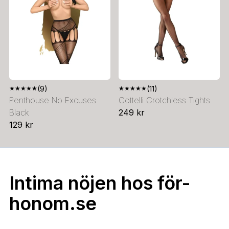
★
★
★
★
★
(9)
★
★
★
★
★
(11)
Penthouse No Excuses
Cottelli Crotchless Tights
Black
249 kr
129 kr
Intima nöjen hos för-
honom.se