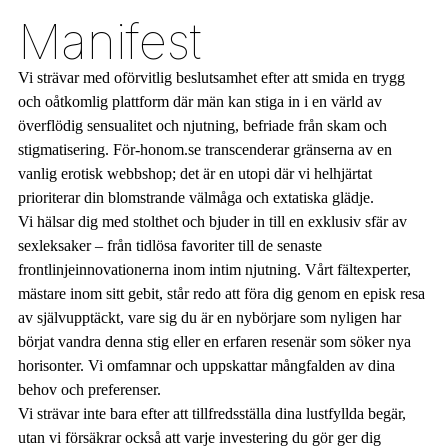
Manifest
Vi strävar med oförvitlig beslutsamhet efter att smida en trygg
och oåtkomlig plattform där män kan stiga in i en värld av
överflödig sensualitet och njutning, befriade från skam och
stigmatisering. För-honom.se transcenderar gränserna av en
vanlig erotisk webbshop; det är en utopi där vi helhjärtat
prioriterar din blomstrande välmåga och extatiska glädje.
Vi hälsar dig med stolthet och bjuder in till en exklusiv sfär av
sexleksaker – från tidlösa favoriter till de senaste
frontlinjeinnovationerna inom intim njutning. Vårt fältexperter,
mästare inom sitt gebit, står redo att föra dig genom en episk resa
av självupptäckt, vare sig du är en nybörjare som nyligen har
börjat vandra denna stig eller en erfaren resenär som söker nya
horisonter. Vi omfamnar och uppskattar mångfalden av dina
behov och preferenser.
Vi strävar inte bara efter att tillfredsställa dina lustfyllda begär,
utan vi försäkrar också att varje investering du gör ger dig