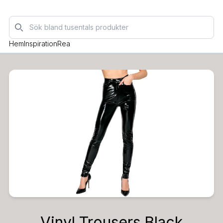
Sök
Hem
Inspiration
Rea
Vinyl Trousers Black