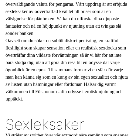
överväldigande valuta för pengarna. Vårt uppdrag är att erbjuda
sexleksaker av oöverträffad kvalitet till priser som är en
välsignelse för plånboken. Så kan du utforska dina djupaste
fantasier och nå en höjdpunkt av njutning utan att tvingas slå
sönder banken.
Oavsett om du söker en subtilt diskret penisring, en kraftfull
fleshlight som skapar sensation eller en realistisk sexdocka som
överträffar dina vildaste förväntningar, så är vi här för att inte
bara stödja dig, utan att göra din resa till en odysse där varje
ögonblick är en epok. Tillsammans formar vi en sfär där varje
man kan känna sig som en kung av sin egen sexualitet och njuta
av lusten utan hämningar eller fördomar. Hälsar dig varmt
välkommen till För-honom - din odysse i erotisk njutning och
upptäckt.
Sexleksaker
Vi strålar av stolthet över vår extraordinära samling som spänner