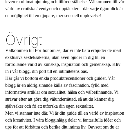
leverera ultimat njutning och tillfredsställelse. Välkommen till vår
värld av erotiska äventyr och upptäckter – där varje ögonblick är
en möjlighet till en djupare, mer sensuell upplevelse!
Övrigt
Välkommen till För-honom.se, där vi inte bara erbjuder de mest
exklusiva sexleksakerna, utan även bjuder in dig till en
förtrollande värld av kunskap, inspiration och gemenskap. Kliv
in i vår blogg, din port till en intimitetens oas.
Här går vi bortom enkla produktrecensioner och guider. Vår
blogg är en aldrig sinande källa av fascination, fylld med
informativa artiklar om sexualitet, hälsa och välbefinnande. Vi
strävar efter att göra dig välunderrättad, så att du känner dig
självsäker och fri att utforska din egen sexualitet.
Men vi stannar inte där. Vi är din guide till en värld av inspiration
och kreativitet. I våra blogginlägg delar vi fantasifulla idéer och
tips för att förbättra och berika ditt intima liv. Oavsett om du är