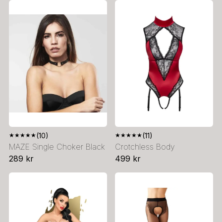
★
★
★
★
★
(10)
★
★
★
★
★
(11)
MAZE Single Choker Black
Crotchless Body
289 kr
499 kr