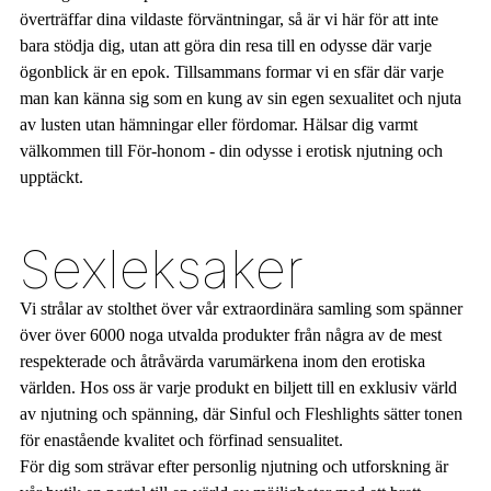
överträffar dina vildaste förväntningar, så är vi här för att inte
bara stödja dig, utan att göra din resa till en odysse där varje
ögonblick är en epok. Tillsammans formar vi en sfär där varje
man kan känna sig som en kung av sin egen sexualitet och njuta
av lusten utan hämningar eller fördomar. Hälsar dig varmt
välkommen till För-honom - din odysse i erotisk njutning och
upptäckt.
Sexleksaker
Vi strålar av stolthet över vår extraordinära samling som spänner
över över 6000 noga utvalda produkter från några av de mest
respekterade och åtråvärda varumärkena inom den erotiska
världen. Hos oss är varje produkt en biljett till en exklusiv värld
av njutning och spänning, där Sinful och Fleshlights sätter tonen
för enastående kvalitet och förfinad sensualitet.
För dig som strävar efter personlig njutning och utforskning är