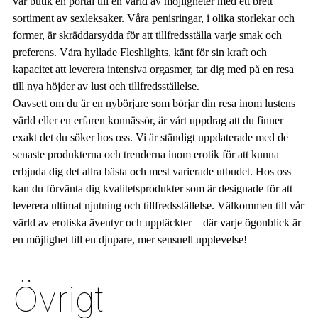
vår butik en portal till en värld av möjligheter med ett brett
sortiment av sexleksaker. Våra penisringar, i olika storlekar och
former, är skräddarsydda för att tillfredsställa varje smak och
preferens. Våra hyllade Fleshlights, känt för sin kraft och
kapacitet att leverera intensiva orgasmer, tar dig med på en resa
till nya höjder av lust och tillfredsställelse.
Oavsett om du är en nybörjare som börjar din resa inom lustens
värld eller en erfaren konnässör, är vårt uppdrag att du finner
exakt det du söker hos oss. Vi är ständigt uppdaterade med de
senaste produkterna och trenderna inom erotik för att kunna
erbjuda dig det allra bästa och mest varierade utbudet. Hos oss
kan du förvänta dig kvalitetsprodukter som är designade för att
leverera ultimat njutning och tillfredsställelse. Välkommen till vår
värld av erotiska äventyr och upptäckter – där varje ögonblick är
en möjlighet till en djupare, mer sensuell upplevelse!
Övrigt