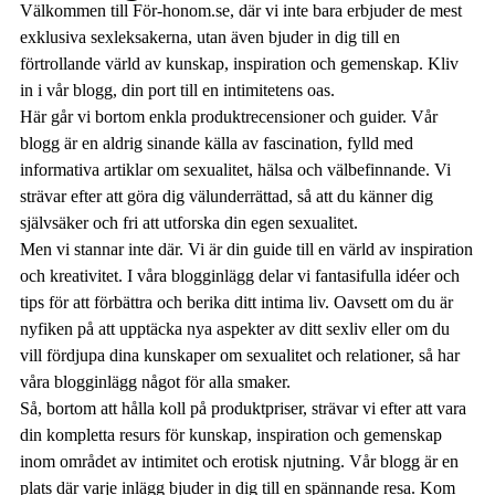
Välkommen till För-honom.se, där vi inte bara erbjuder de mest
exklusiva sexleksakerna, utan även bjuder in dig till en
förtrollande värld av kunskap, inspiration och gemenskap. Kliv
in i vår blogg, din port till en intimitetens oas.
Här går vi bortom enkla produktrecensioner och guider. Vår
blogg är en aldrig sinande källa av fascination, fylld med
informativa artiklar om sexualitet, hälsa och välbefinnande. Vi
strävar efter att göra dig välunderrättad, så att du känner dig
självsäker och fri att utforska din egen sexualitet.
Men vi stannar inte där. Vi är din guide till en värld av inspiration
och kreativitet. I våra blogginlägg delar vi fantasifulla idéer och
tips för att förbättra och berika ditt intima liv. Oavsett om du är
nyfiken på att upptäcka nya aspekter av ditt sexliv eller om du
vill fördjupa dina kunskaper om sexualitet och relationer, så har
våra blogginlägg något för alla smaker.
Så, bortom att hålla koll på produktpriser, strävar vi efter att vara
din kompletta resurs för kunskap, inspiration och gemenskap
inom området av intimitet och erotisk njutning. Vår blogg är en
plats där varje inlägg bjuder in dig till en spännande resa. Kom