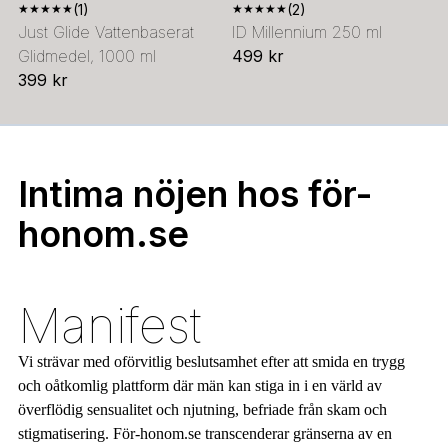
★
★
★
★
★
(1)
★
★
★
★
★
(2)
Just Glide Vattenbaserat
ID Millennium 250 ml
Glidmedel, 1000 ml
499 kr
399 kr
Intima nöjen hos för-
honom.se
Manifest
Vi strävar med oförvitlig beslutsamhet efter att smida en trygg
och oåtkomlig plattform där män kan stiga in i en värld av
överflödig sensualitet och njutning, befriade från skam och
stigmatisering. För-honom.se transcenderar gränserna av en