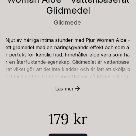
Glidmedel
Glidmedel
Njut av härliga intima stunder med Pjur Woman Aloe -
ett glidmedel med en näringsgivande effekt och som ä
r perfekt för känslig hud. Innehåller aloe vera som ha
r en återfuktande egenskap. Glidmedlet är vattenbase
rat vilket gör att det inte kladdar och är lätt att skölja b
ort med vatten. Lämnar inga fläckar på kläder eller la
kan. Pjur Woman Aloe är fri från parabener och para
Läs mer
ffiner, och har ett pH-värde som inte stör den naturlig
a pH-balansen i vaginan. Ingredienser: aqua (vatten),
glycerin, xanthan gum, benzyl alcohol, sodium benzo
179 kr
ate, citric acid, potassium sorbate, aloe barbadensis le
af juice powder.