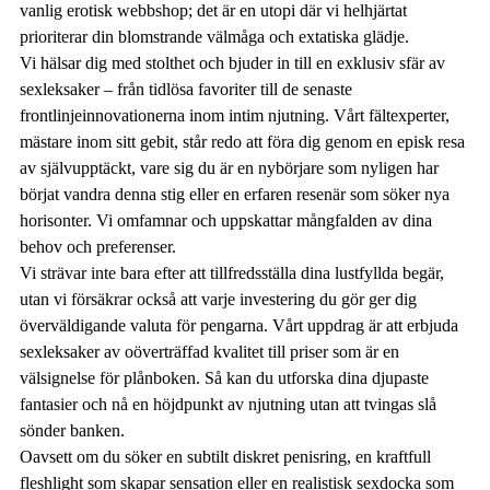
vanlig erotisk webbshop; det är en utopi där vi helhjärtat
prioriterar din blomstrande välmåga och extatiska glädje.
Vi hälsar dig med stolthet och bjuder in till en exklusiv sfär av
sexleksaker – från tidlösa favoriter till de senaste
frontlinjeinnovationerna inom intim njutning. Vårt fältexperter,
mästare inom sitt gebit, står redo att föra dig genom en episk resa
av självupptäckt, vare sig du är en nybörjare som nyligen har
börjat vandra denna stig eller en erfaren resenär som söker nya
horisonter. Vi omfamnar och uppskattar mångfalden av dina
behov och preferenser.
Vi strävar inte bara efter att tillfredsställa dina lustfyllda begär,
utan vi försäkrar också att varje investering du gör ger dig
överväldigande valuta för pengarna. Vårt uppdrag är att erbjuda
sexleksaker av oöverträffad kvalitet till priser som är en
välsignelse för plånboken. Så kan du utforska dina djupaste
fantasier och nå en höjdpunkt av njutning utan att tvingas slå
sönder banken.
Oavsett om du söker en subtilt diskret penisring, en kraftfull
fleshlight som skapar sensation eller en realistisk sexdocka som