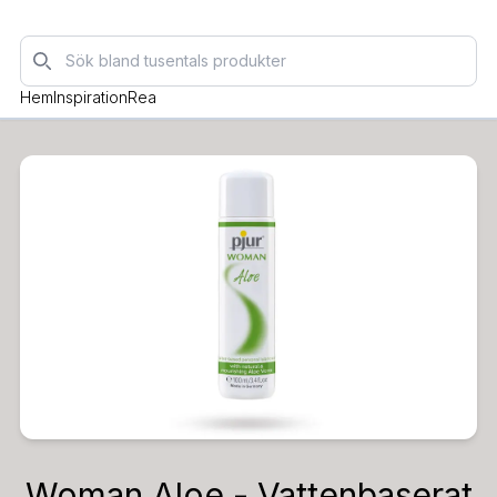
Sök
Hem
Inspiration
Rea
Woman Aloe - Vattenbaserat