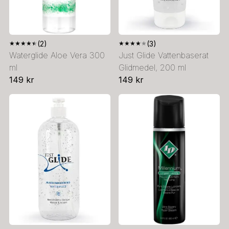
★
★
★
★
★
(2)
★
★
★
★
★
(3)
Waterglide Aloe Vera 300
Just Glide Vattenbaserat
ml
Glidmedel, 200 ml
149 kr
149 kr