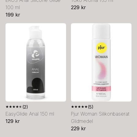
EROS Anal Silicone Glide
Toko Aroma 165 ml
100 ml
229 kr
199 kr
★
★
★
★
★
(2)
★
★
★
★
★
(5)
EasyGlide Anal 150 ml
Pjur Woman Silikonbaserat
129 kr
Glidmedel
229 kr