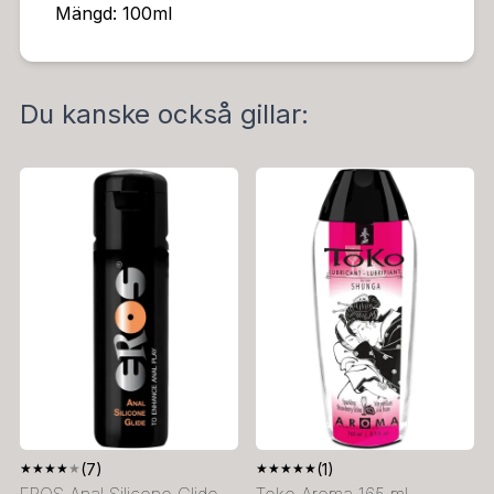
Mängd: 100ml
Du kanske också gillar:
★
★
★
★
★
(7)
★
★
★
★
★
(1)