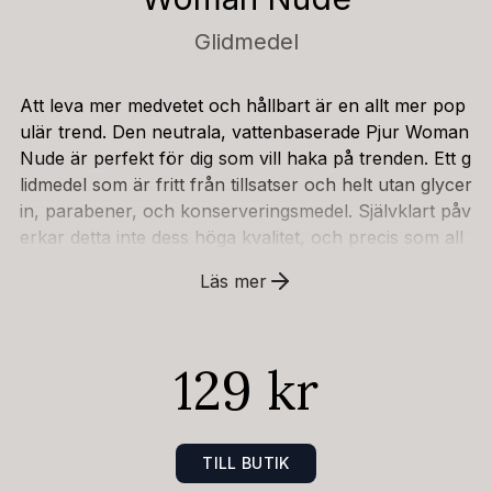
Glidmedel
Att leva mer medvetet och hållbart är en allt mer pop
ulär trend. Den neutrala, vattenbaserade Pjur Woman
Nude är perfekt för dig som vill haka på trenden. Ett g
lidmedel som är fritt från tillsatser och helt utan glycer
in, parabener, och konserveringsmedel. Självklart påv
erkar detta inte dess höga kvalitet, och precis som all
a Pjur produkter, är den fri från olja, fett, och parfym.
Läs mer
Pjur Woman Nude har utvecklats speciellt för ömtålig
och känslig hud för kvinnor och är helt smak och lukt
fri. Mängd: 100ml
129 kr
TILL BUTIK