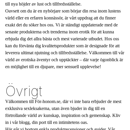
till nya höjder av lust och tillfredsställelse.
Oavsett om du är en nybörjare som börjar din resa inom lustens
värld eller en erfaren konnässör, är vårt uppdrag att du finner
exakt det du söker hos oss. Vi är ständigt uppdaterade med de
senaste produkterna och trenderna inom erotik för att kunna
erbjuda dig det allra bästa och mest varierade utbudet. Hos oss
kan du förvänta dig kvalitetsprodukter som är designade för att
leverera ultimat njutning och tillfredsställelse. Välkommen till vår
värld av erotiska äventyr och upptäckter – där varje ögonblick är
en möjlighet till en djupare, mer sensuell upplevelse!
Övrigt
Välkommen till För-honom.se, där vi inte bara erbjuder de mest
exklusiva sexleksakerna, utan även bjuder in dig till en
förtrollande värld av kunskap, inspiration och gemenskap. Kliv
in i vår blogg, din port till en intimitetens oas.
Här går vi bortom enkla produktrecensioner och guider. Vår