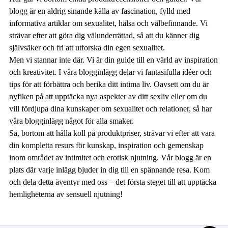
blogg är en aldrig sinande källa av fascination, fylld med
informativa artiklar om sexualitet, hälsa och välbefinnande. Vi
strävar efter att göra dig välunderrättad, så att du känner dig
självsäker och fri att utforska din egen sexualitet.
Men vi stannar inte där. Vi är din guide till en värld av inspiration
och kreativitet. I våra blogginlägg delar vi fantasifulla idéer och
tips för att förbättra och berika ditt intima liv. Oavsett om du är
nyfiken på att upptäcka nya aspekter av ditt sexliv eller om du
vill fördjupa dina kunskaper om sexualitet och relationer, så har
våra blogginlägg något för alla smaker.
Så, bortom att hålla koll på produktpriser, strävar vi efter att vara
din kompletta resurs för kunskap, inspiration och gemenskap
inom området av intimitet och erotisk njutning. Vår blogg är en
plats där varje inlägg bjuder in dig till en spännande resa. Kom
och dela detta äventyr med oss – det första steget till att upptäcka
hemligheterna av sensuell njutning!