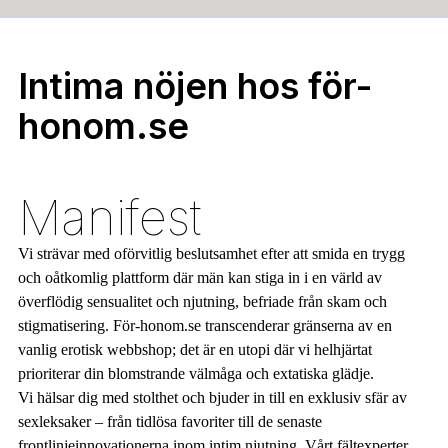
Intima nöjen hos för-
honom.se
Manifest
Vi strävar med oförvitlig beslutsamhet efter att smida en trygg
och oåtkomlig plattform där män kan stiga in i en värld av
överflödig sensualitet och njutning, befriade från skam och
stigmatisering. För-honom.se transcenderar gränserna av en
vanlig erotisk webbshop; det är en utopi där vi helhjärtat
prioriterar din blomstrande välmåga och extatiska glädje.
Vi hälsar dig med stolthet och bjuder in till en exklusiv sfär av
sexleksaker – från tidlösa favoriter till de senaste
frontlinjeinnovationerna inom intim njutning. Vårt fältexperter,