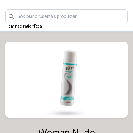
Sök
Hem
Inspiration
Rea
Woman Nude