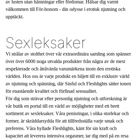
av lusten utan hämningar eller fördomar. Hälsar dig varmt
välkommen till För-honom - din odysse i erotisk njutning och
upptäckt.
Sexleksaker
Vi strålar av stolthet över vår extraordinära samling som spänner
över över 6000 noga utvalda produkter från några av de mest
respekterade och åtråvärda varumärkena inom den erotiska
världen. Hos oss är varje produkt en biljett till en exklusiv värld
av njutning och spänning, där Sinful och Fleshlights sätter tonen
för enastående kvalitet och förfinad sensualitet.
För dig som strävar efter personlig njutning och utforskning är
vår butik en portal till en värld av möjligheter med ett brett
sortiment av sexleksaker. Våra penisringar, i olika storlekar och
former, är skräddarsydda för att tillfredsställa varje smak och
preferens. Våra hyllade Fleshlights, känt för sin kraft och
kapacitet att leverera intensiva orgasmer, tar dig med på en resa