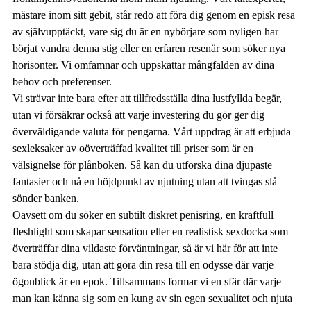
mästare inom sitt gebit, står redo att föra dig genom en episk resa
av självupptäckt, vare sig du är en nybörjare som nyligen har
börjat vandra denna stig eller en erfaren resenär som söker nya
horisonter. Vi omfamnar och uppskattar mångfalden av dina
behov och preferenser.
Vi strävar inte bara efter att tillfredsställa dina lustfyllda begär,
utan vi försäkrar också att varje investering du gör ger dig
överväldigande valuta för pengarna. Vårt uppdrag är att erbjuda
sexleksaker av oöverträffad kvalitet till priser som är en
välsignelse för plånboken. Så kan du utforska dina djupaste
fantasier och nå en höjdpunkt av njutning utan att tvingas slå
sönder banken.
Oavsett om du söker en subtilt diskret penisring, en kraftfull
fleshlight som skapar sensation eller en realistisk sexdocka som
överträffar dina vildaste förväntningar, så är vi här för att inte
bara stödja dig, utan att göra din resa till en odysse där varje
ögonblick är en epok. Tillsammans formar vi en sfär där varje
man kan känna sig som en kung av sin egen sexualitet och njuta