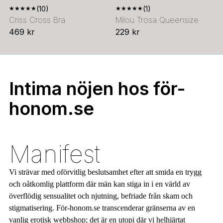
★
★
★
★
★
(10)
★
★
★
★
★
(1)
Criss Cross Bra
Milou Trosa Queensize
469 kr
229 kr
Intima nöjen hos för-
honom.se
Manifest
Vi strävar med oförvitlig beslutsamhet efter att smida en trygg
och oåtkomlig plattform där män kan stiga in i en värld av
överflödig sensualitet och njutning, befriade från skam och
stigmatisering. För-honom.se transcenderar gränserna av en
vanlig erotisk webbshop; det är en utopi där vi helhjärtat