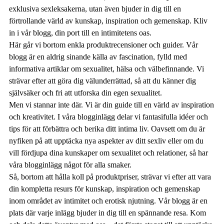
exklusiva sexleksakerna, utan även bjuder in dig till en
förtrollande värld av kunskap, inspiration och gemenskap. Kliv
in i vår blogg, din port till en intimitetens oas.
Här går vi bortom enkla produktrecensioner och guider. Vår
blogg är en aldrig sinande källa av fascination, fylld med
informativa artiklar om sexualitet, hälsa och välbefinnande. Vi
strävar efter att göra dig välunderrättad, så att du känner dig
självsäker och fri att utforska din egen sexualitet.
Men vi stannar inte där. Vi är din guide till en värld av inspiration
och kreativitet. I våra blogginlägg delar vi fantasifulla idéer och
tips för att förbättra och berika ditt intima liv. Oavsett om du är
nyfiken på att upptäcka nya aspekter av ditt sexliv eller om du
vill fördjupa dina kunskaper om sexualitet och relationer, så har
våra blogginlägg något för alla smaker.
Så, bortom att hålla koll på produktpriser, strävar vi efter att vara
din kompletta resurs för kunskap, inspiration och gemenskap
inom området av intimitet och erotisk njutning. Vår blogg är en
plats där varje inlägg bjuder in dig till en spännande resa. Kom