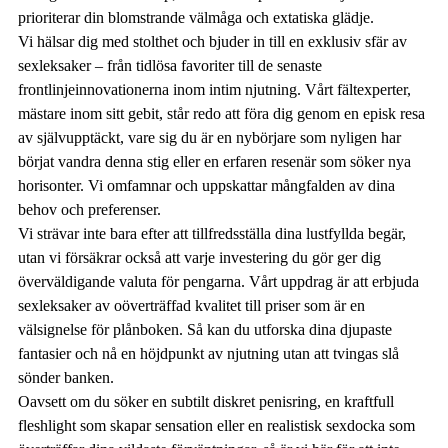
prioriterar din blomstrande välmåga och extatiska glädje.
Vi hälsar dig med stolthet och bjuder in till en exklusiv sfär av
sexleksaker – från tidlösa favoriter till de senaste
frontlinjeinnovationerna inom intim njutning. Vårt fältexperter,
mästare inom sitt gebit, står redo att föra dig genom en episk resa
av självupptäckt, vare sig du är en nybörjare som nyligen har
börjat vandra denna stig eller en erfaren resenär som söker nya
horisonter. Vi omfamnar och uppskattar mångfalden av dina
behov och preferenser.
Vi strävar inte bara efter att tillfredsställa dina lustfyllda begär,
utan vi försäkrar också att varje investering du gör ger dig
överväldigande valuta för pengarna. Vårt uppdrag är att erbjuda
sexleksaker av oöverträffad kvalitet till priser som är en
välsignelse för plånboken. Så kan du utforska dina djupaste
fantasier och nå en höjdpunkt av njutning utan att tvingas slå
sönder banken.
Oavsett om du söker en subtilt diskret penisring, en kraftfull
fleshlight som skapar sensation eller en realistisk sexdocka som