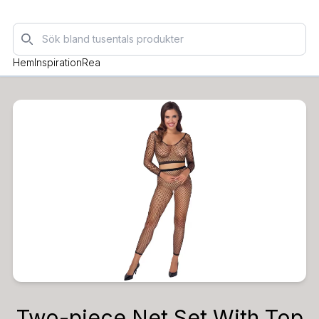
Sök
Hem
Inspiration
Rea
Two-piece Net Set With Top