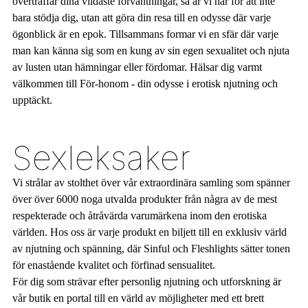
överträffar dina vildaste förväntningar, så är vi här för att inte
bara stödja dig, utan att göra din resa till en odysse där varje
ögonblick är en epok. Tillsammans formar vi en sfär där varje
man kan känna sig som en kung av sin egen sexualitet och njuta
av lusten utan hämningar eller fördomar. Hälsar dig varmt
välkommen till För-honom - din odysse i erotisk njutning och
upptäckt.
Sexleksaker
Vi strålar av stolthet över vår extraordinära samling som spänner
över över 6000 noga utvalda produkter från några av de mest
respekterade och åtråvärda varumärkena inom den erotiska
världen. Hos oss är varje produkt en biljett till en exklusiv värld
av njutning och spänning, där Sinful och Fleshlights sätter tonen
för enastående kvalitet och förfinad sensualitet.
För dig som strävar efter personlig njutning och utforskning är
vår butik en portal till en värld av möjligheter med ett brett