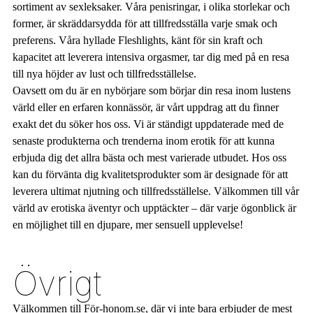
sortiment av sexleksaker. Våra penisringar, i olika storlekar och
former, är skräddarsydda för att tillfredsställa varje smak och
preferens. Våra hyllade Fleshlights, känt för sin kraft och
kapacitet att leverera intensiva orgasmer, tar dig med på en resa
till nya höjder av lust och tillfredsställelse.
Oavsett om du är en nybörjare som börjar din resa inom lustens
värld eller en erfaren konnässör, är vårt uppdrag att du finner
exakt det du söker hos oss. Vi är ständigt uppdaterade med de
senaste produkterna och trenderna inom erotik för att kunna
erbjuda dig det allra bästa och mest varierade utbudet. Hos oss
kan du förvänta dig kvalitetsprodukter som är designade för att
leverera ultimat njutning och tillfredsställelse. Välkommen till vår
värld av erotiska äventyr och upptäckter – där varje ögonblick är
en möjlighet till en djupare, mer sensuell upplevelse!
Övrigt
Välkommen till För-honom.se, där vi inte bara erbjuder de mest