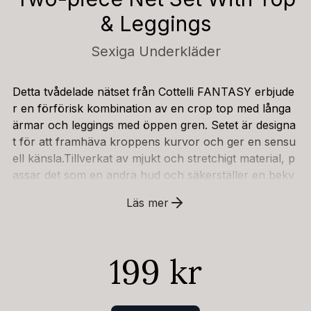
& Leggings
Sexiga Underkläder
Detta tvådelade nätset från Cottelli FANTASY erbjude
r en förförisk kombination av en crop top med långa
ärmar och leggings med öppen gren. Setet är designa
t för att framhäva kroppens kurvor och ger en sensu
ell känsla.Tillverkat av mjukt och stretchigt material, p
assar det som en andra hud och säkerställer en bekv
äm passform. Den sömlösa konstruktionen med mjuk
Läs mer
a kanter gör att setet känns lyxigt mot huden, perfekt
för att förverkliga dina mest förföriska fantasier.94%
polyamide, 6% spandex
199 kr